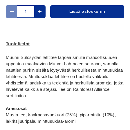
Määrä
Lisää ostoskoriin
Translation missing: fi.cart.items.decrease_quantity
Translation missing: fi.cart.items.increase_
Tuotetiedot
Muumi Sulosydän lehtitee tarjoaa sinulle mahdollisuuden
uppoutua maalaavien Muumi-hahmojen seuraan, samalla
nauttien purkin sisältä löytyvästä herkullisesta minttusuklaa
lehtiteestä. Minttusuklaa lehtitee on huolella valikoitu
yhdistelmä laadukkaita teelehtiä ja herkullisia aromeja, jotka
hivelevät kaikkia aistejasi. Tee on Rainforest Alliance
sertifioitua.
Ainesosat
Musta tee, kaakaopavunkuori (25%), piparminttu (10%),
lakritsijuuripala, minttusuklaa-aromi