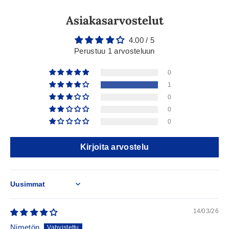
Asiakasarvostelut
4.00 / 5
Perustuu 1 arvosteluun
0
1
0
0
0
Kirjoita arvostelu
Sort by
14/03/26
Nimetön