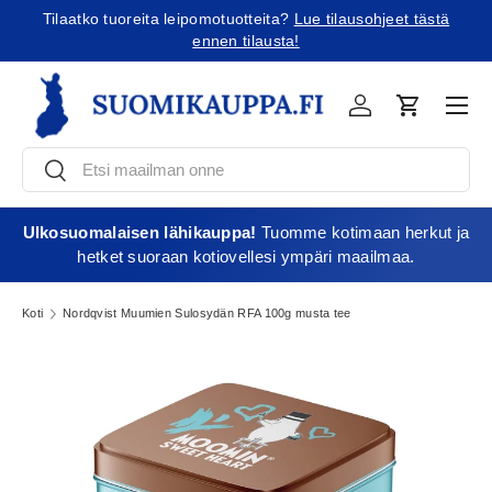
Tilaatko tuoreita leipomotuotteita?
Lue tilausohjeet tästä
Jatka sisältöön
ennen tilausta!
Vali
Kirjaudu
Ostoskori
Etsi
Etsi
Ulkosuomalaisen lähikauppa!
Tuomme kotimaan herkut ja
hetket suoraan kotiovellesi ympäri maailmaa.
Koti
Nordqvist Muumien Sulosydän RFA 100g musta tee