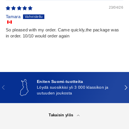
23/04/26
Tamara
So pleased with my order. Came quickly,the package was
in order. 10/10 would order again
Eniten Suomi-tuotteita
Edellinen
Seu
Löydä suosikkisi yli 3 000 klassikon ja
uutuuden joukosta
Takaisin ylös