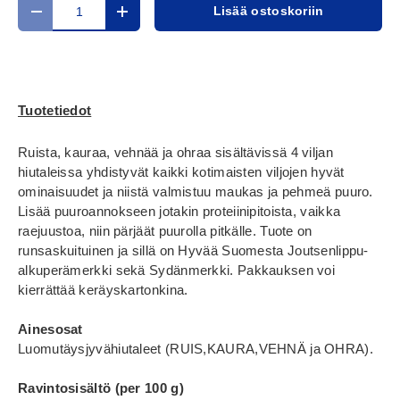
Määrä
Lisää ostoskoriin
Translation missing: fi.cart.items.decrease_quantity
Translation missing: fi.cart.items.increase_
Tuotetiedot
Ruista, kauraa, vehnää ja ohraa sisältävissä 4 viljan
hiutaleissa yhdistyvät kaikki kotimaisten viljojen hyvät
ominaisuudet ja niistä valmistuu maukas ja pehmeä puuro.
Lisää puuroannokseen jotakin proteiinipitoista, vaikka
raejuustoa, niin pärjäät puurolla pitkälle. Tuote on
runsaskuituinen ja sillä on Hyvää Suomesta Joutsenlippu-
alkuperämerkki sekä Sydänmerkki. Pakkauksen voi
kierrättää keräyskartonkina.
Ainesosat
Luomutäysjyvähiutaleet (RUIS,KAURA,VEHNÄ ja OHRA).
Ravintosisältö (per 100 g)