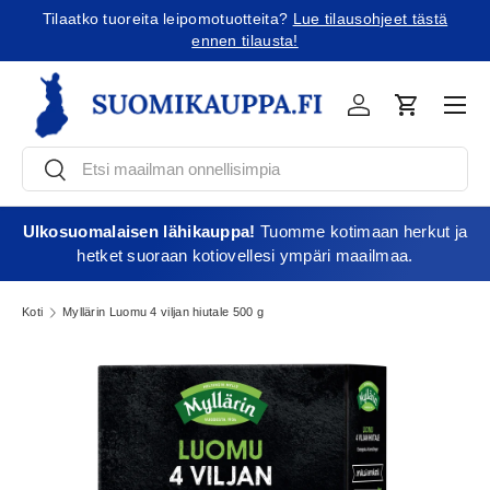
Tilaatko tuoreita leipomotuotteita?
Lue tilausohjeet tästä
Jatka sisältöön
ennen tilausta!
Vali
Kirjaudu
Ostoskori
Etsi
Etsi
Ulkosuomalaisen lähikauppa!
Tuomme kotimaan herkut ja
hetket suoraan kotiovellesi ympäri maailmaa.
Koti
Myllärin Luomu 4 viljan hiutale 500 g