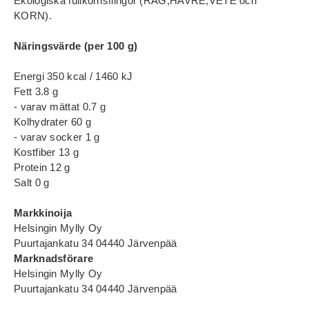
Ekologiska fullkornsflingor (RÅG,HAVRE,VETE och
KORN).
Näringsvärde (per 100 g)
Energi 350 kcal / 1460 kJ
Fett 3.8 g
- varav mättat 0.7 g
Kolhydrater 60 g
- varav socker 1 g
Kostfiber 13 g
Protein 12 g
Salt 0 g
Markkinoija
Helsingin Mylly Oy
Puurtajankatu 34 04440 Järvenpää
Marknadsförare
Helsingin Mylly Oy
Puurtajankatu 34 04440 Järvenpää