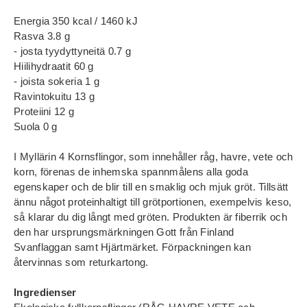
Energia 350 kcal / 1460 kJ
Rasva 3.8 g
- josta tyydyttyneitä 0.7 g
Hiilihydraatit 60 g
- joista sokeria 1 g
Ravintokuitu 13 g
Proteiini 12 g
Suola 0 g
I Myllärin 4 Kornsflingor, som innehåller råg, havre, vete och
korn, förenas de inhemska spannmålens alla goda
egenskaper och de blir till en smaklig och mjuk gröt. Tillsätt
ännu något proteinhaltigt till grötportionen, exempelvis keso,
så klarar du dig långt med gröten. Produkten är fiberrik och
den har ursprungsmärkningen Gott från Finland
Svanflaggan samt Hjärtmärket. Förpackningen kan
återvinnas som returkartong.
Ingredienser