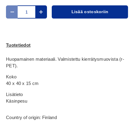
Määrä
Lisää ostoskoriin
Translation missing: fi.cart.items.decrease_quantity
Translation missing: fi.cart.items.increase_
Tuotetiedot
Huopamainen materiaali. Valmistettu kierrätysmuovista (r-
PET).
Koko
40 x 40 x 15 cm
Lisätieto
Käsinpesu
Country of origin: Finland