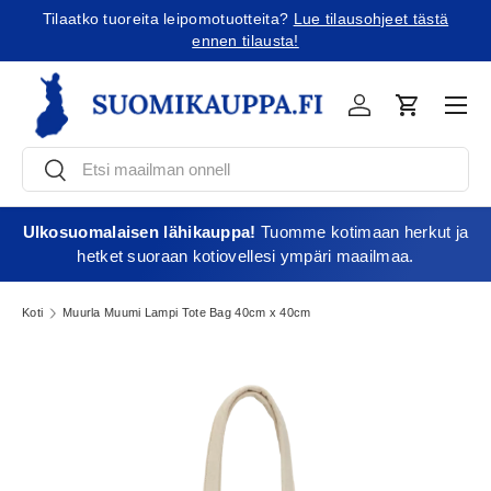
Tilaatko tuoreita leipomotuotteita?
Lue tilausohjeet tästä
Jatka sisältöön
ennen tilausta!
Vali
Kirjaudu
Ostoskori
Etsi
Etsi
Ulkosuomalaisen lähikauppa!
Tuomme kotimaan herkut ja
hetket suoraan kotiovellesi ympäri maailmaa.
Koti
Muurla Muumi Lampi Tote Bag 40cm x 40cm