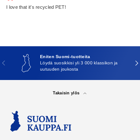
I love that it's recycled PET!
Eniten Suomi-tuotteita
Edellinen
Seu
Löydä suosikkisi yli 3 000 klassikon ja
uutuuden joukosta
Takaisin ylös