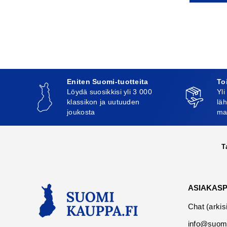
Eniten Suomi-tuotteita
To
Löydä suosikkisi yli 3 000
Yli
klassikon ja uutuuden
läh
joukosta
ma
T
ASIAKAS
Chat (arkis
info@suomi