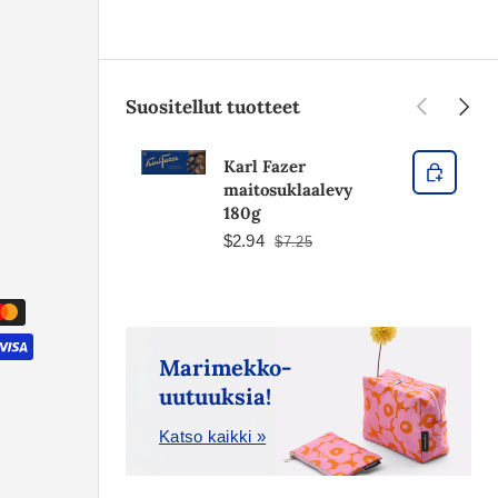
Edellinen
Seura
Suositellut tuotteet
Karl Fazer
maitosuklaalevy
180g
$2.94
$7.25
Marimekko-
uutuuksia!
Katso kaikki »