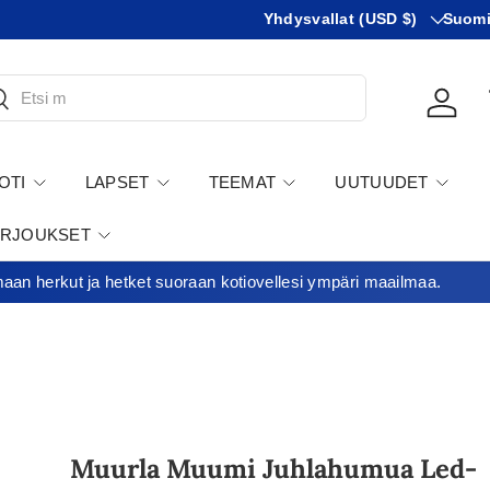
Maa
KIeli
Minimitilausraja 35€
Yhdysvallat (USD $)
Suom
tsi
Kirjau
OTI
LAPSET
TEEMAT
UUTUUDET
ARJOUKSET
an herkut ja hetket suoraan kotiovellesi ympäri maailmaa.
Muurla Muumi Juhlahumua Led-