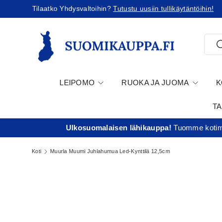
Tilaatko Yhdysvaltoihin?
Tutustu uusiin tullikäytäntöihin!
Jatka sisältöön
Etsi
E
LEIPOMO
RUOKA JA JUOMA
K
T
Ulkosuomalaisen lähikauppa!
Tuomme kotima
Koti
Muurla Muumi Juhlahumua Led-Kynttilä 12,5cm