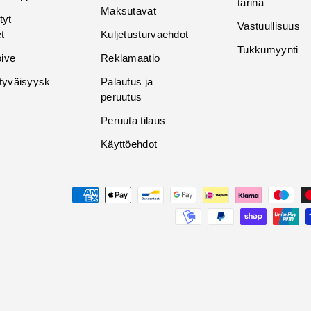
tarina
Maksutavat
tyt
Vastuullisuus
t
Kuljetusturvaehdot
Tukkumyynti
oive
Reklamaatio
tyväisyysk
Palautus ja
peruutus
Peruuta tilaus
Käyttöehdot
Maksutavat