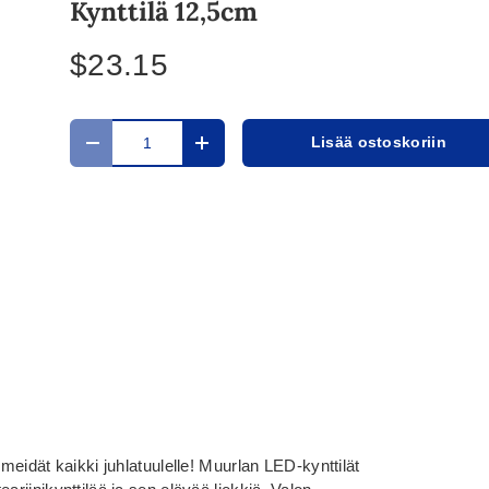
Kynttilä 12,5cm
$23.15
Määrä
Lisää ostoskoriin
Translation missing: fi.cart.items.decrease_quantit
Translation missing: fi.cart.items.in
 meidät kaikki juhlatuulelle! Muurlan LED-kynttilät