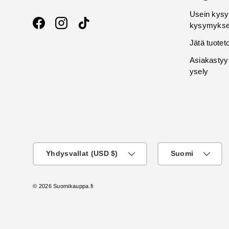
Usein kysy
kysymykse
Facebook
Instagram
TikTok
Jätä tuotet
Asiakastyy
ysely
Maa
KIeli
Yhdysvallat (USD $)
Suomi
© 2026
Suomikauppa.fi