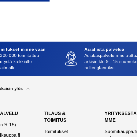
imitukset minne vaan
Asiallista palvelua
 300 000 toimitettua
Asiakaspalvelumme autta
etystä kaikkialle
arkisin klo 9 - 15 suomeks
ailmalle
rallienglanniksi
akaisin ylös
PALVELU
TILAUS &
YRITYKSESTÄ
TOIMITUS
MME
in 9–15)
Toimitukset
Suomikauppa.fi
kauppa.fi