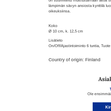
on suunniteltu muistuttamaan aitoa ste
lämpimän sävyn ansiosta kynttilä luo
oikeuksiinsa.
Koko
Ø 10 cm, k. 12,5 cm
Lisätieto
On/Off/Ajastintoiminto 6 tuntia, Tuote 
Country of origin: Finland
Asia
Ole ensimmäin
Kir