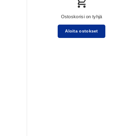
Ostoskorisi on tyhjä
Aloita ostokset
Välisumma:$0.00 USD
Lataa ...