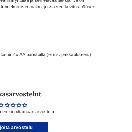
ariinikynttilää ja sen elävää liekkiä. Valon
 tunnelmallisen valon, jossa sen kuvitus pääsee
toimii 2 x AA paristoilla (ei sis. pakkaukseen.)
kasarvostelut
en kirjoittamaan arvostelu
joita arvostelu