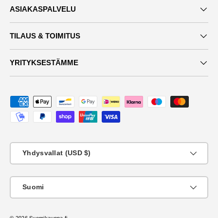
ASIAKASPALVELU
TILAUS & TOIMITUS
YRITYKSESTÄMME
Maksutavat
Maa
Yhdysvallat (USD $)
KIeli
Suomi
© 2026
Suomikauppa.fi