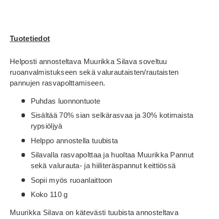
Tuotetiedot
Helposti annosteltava Muurikka Silava soveltuu
ruoanvalmistukseen sekä valurautaisten/rautaisten
pannujen rasvapolttamiseen.
Puhdas luonnontuote
Sisältää 70% sian selkärasvaa ja 30% kotimaista
rypsiöljyä
Helppo annostella tuubista
Silavalla rasvapolttaa ja huoltaa Muurikka Pannut
sekä valurauta- ja hiiliteräspannut keittiössä
Sopii myös ruoanlaittoon
Koko 110 g
Muurikka Silava on kätevästi tuubista annosteltava