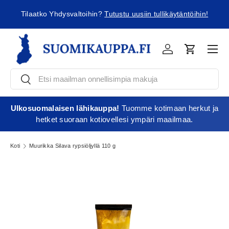
ä
Tilaatko Yhdysvaltoihin?
Tutustu uusiin tullikäytäntöihin!
Jatka sisältöön
Vali
Kirjaudu
Ostoskori
Etsi
Etsi
Ulkosuomalaisen lähikauppa!
Tuomme kotimaan herkut ja
hetket suoraan kotiovellesi ympäri maailmaa.
Koti
Muurikka Silava rypsiöljyllä 110 g