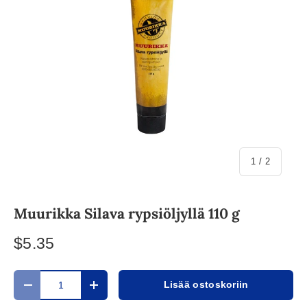
/
1
/
2
Muurikka Silava rypsiöljyllä 110 g
$5.35
Määrä
Lisää ostoskoriin
Translation missing: fi.cart.items.decrease_quantity
Translation missing: fi.cart.items.increase_