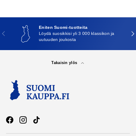
Eniten Suomi-tuotteita
Edellinen
Seu
Löydä suosikkisi yli 3 000 klassikon ja
uutuuden joukosta
Takaisin ylös
Facebook
Instagram
TikTok