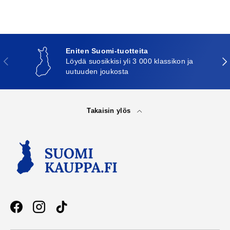
Eniten Suomi-tuotteita
Edellinen
Seu
Löydä suosikkisi yli 3 000 klassikon ja
uutuuden joukosta
Takaisin ylös
Facebook
Instagram
TikTok