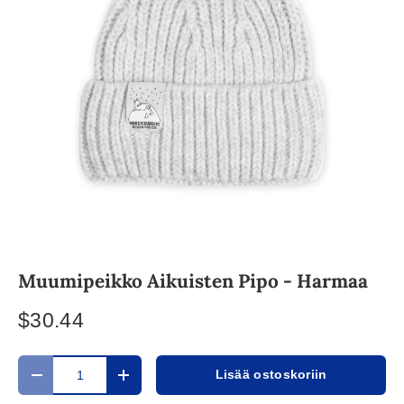
Muumipeikko Aikuisten Pipo - Harmaa
$30.44
Määrä
Lisää ostoskoriin
Translation missing: fi.cart.items.decrease_quantity
Translation missing: fi.cart.items.increase_