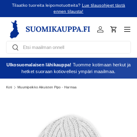
Tilaatko tuoreita leipomotuotteita?
Lue tilausohjeet tästä
Jatka sisältöön
ennen tilausta!
Vali
Kirjaudu
Ostoskori
Etsi
Etsi
Ulkosuomalaisen lähikauppa!
Tuomme kotimaan herkut ja
hetket suoraan kotiovellesi ympäri maailmaa.
Koti
Muumipeikko Aikuisten Pipo - Harmaa