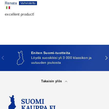
Renata
excellent product!
Eniten Suomi-tuotteita
Edellinen
Seu
Löydä suosikkisi yli 3 000 klassikon ja
uutuuden joukosta
Takaisin ylös