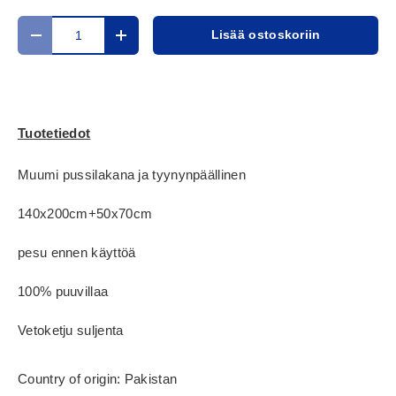
Määrä
Lisää ostoskoriin
Translation missing: fi.cart.items.decrease_quantity
Translation missing: fi.cart.items.increase_
Tuotetiedot
Muumi pussilakana ja tyynynpäällinen
140x200cm+50x70cm
pesu ennen käyttöä
100% puuvillaa
Vetoketju suljenta
Country of origin: Pakistan