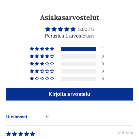
Asiakasarvostelut
5.00 / 5
Perustuu 1 arvosteluun
1
0
0
0
0
Kirjoita arvostelu
Sort by
20/12/24