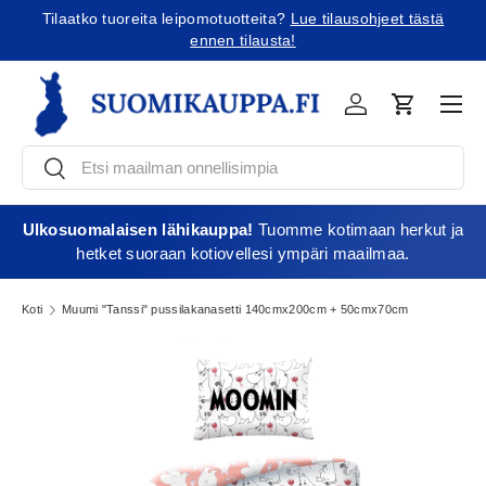
Tilaatko tuoreita leipomotuotteita?
Lue tilausohjeet tästä
Jatka sisältöön
ennen tilausta!
Vali
Kirjaudu
Ostoskori
Etsi
Etsi
Ulkosuomalaisen lähikauppa!
Tuomme kotimaan herkut ja
hetket suoraan kotiovellesi ympäri maailmaa.
Koti
Muumi "Tanssi" pussilakanasetti 140cmx200cm + 50cmx70cm