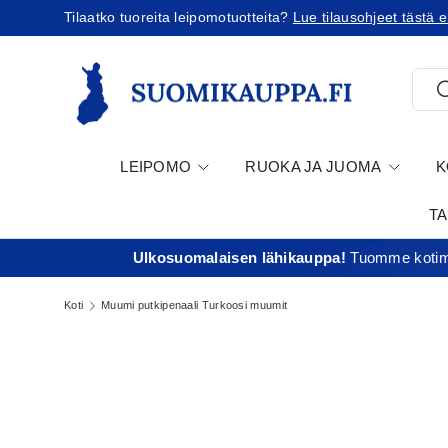
Tilaatko tuoreita leipomotuotteita?
Lue tilausohjeet tästä e
Jatka sisältöön
Etsi
E
LEIPOMO
RUOKA JA JUOMA
K
T
Ulkosuomalaisen lähikauppa!
Tuomme kotima
Koti
Muumi putkipenaali Turkoosi muumit