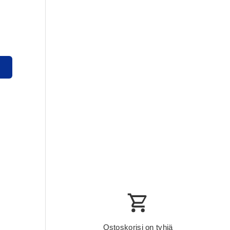
y
crease_quantity
Ostoskorisi on tyhjä