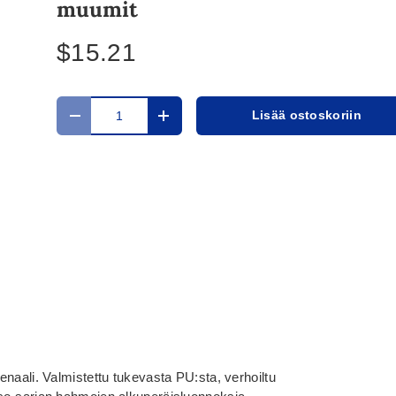
muumit
$15.21
Määrä
Lisää ostoskoriin
Translation missing: fi.cart.items.decrease_quantit
Translation missing: fi.cart.items.in
naali. Valmistettu tukevasta PU:sta, verhoiltu