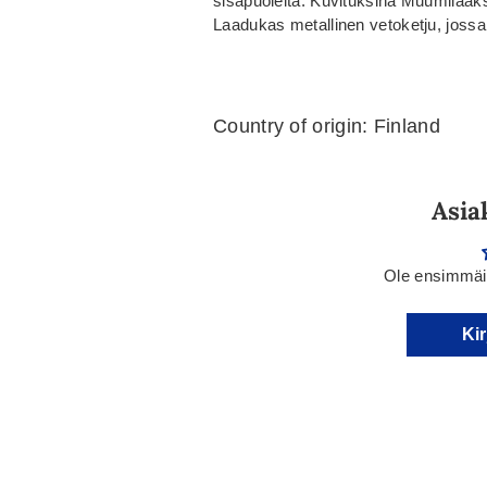
sisäpuolelta. Kuvituksina Muumilaak
Laadukas metallinen vetoketju, jo
Country of origin: Finland
Asia
Ole ensimmäin
Kir