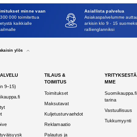
imitukset minne vaan
Asiallista palvelua
 300 000 toimitettua
Asiakaspalvelumme autta
etystä kaikkialle
arkisin klo 9 - 15 suomeks
ailmalle
rallienglanniksi
akaisin ylös
PALVELU
TILAUS &
YRITYKSESTÄ
TOIMITUS
MME
in 9–15)
Toimitukset
Suomikauppa.fi
kauppa.fi
tarina
Maksutavat
tyt
Vastuullisuus
t
Kuljetusturvaehdot
Tukkumyynti
oive
Reklamaatio
tyväisyysk
Palautus ja