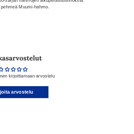
so-sarjan hahmojen alkuperäisluonnoksia.
ssa pehmeä Muumi-hahmo.
kasarvostelut
en kirjoittamaan arvostelu
joita arvostelu