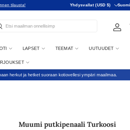
Maa
KIeli
nnen tilausta!
Tilaatko Yhdysvaltoihin?
Yhdysvallat (USD $)
Tutustu 
Suom
tsi
Kirjau
OTI
LAPSET
TEEMAT
UUTUUDET
ARJOUKSET
an herkut ja hetket suoraan kotiovellesi ympäri maailmaa.
Muumi putkipenaali Turkoosi