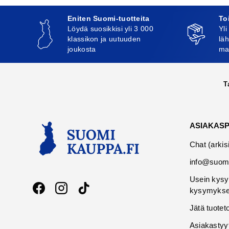
Eniten Suomi-tuotteita
To
Löydä suosikkisi yli 3 000
Yli
klassikon ja uutuuden
läh
joukosta
ma
T
ASIAKAS
Chat (arkis
info@suomi
Usein kysy
kysymykse
Facebook
Instagram
TikTok
Jätä tuotet
Asiakastyy