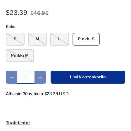
$23.39
$46.95
Koko
S
M
L
Pinkki S
Pinkki M
Määrä
Lisää ostoskoriin
Translation missing: fi.cart.items.decrease_quantity
Translation missing: fi.cart.items.increase_
Alhaisin 30pv hinta
$23.39 USD
Tuotetiedot