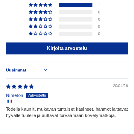
1
0
0
0
0
Kirjoita arvostelu
Sort by
20/04/26
Nimetön
Todella kauniit, mukavan tuntuiset käsineet, hahmot laittavat
hyvälle tuulelle ja auttavat turvaamaan kövelymatkoja.