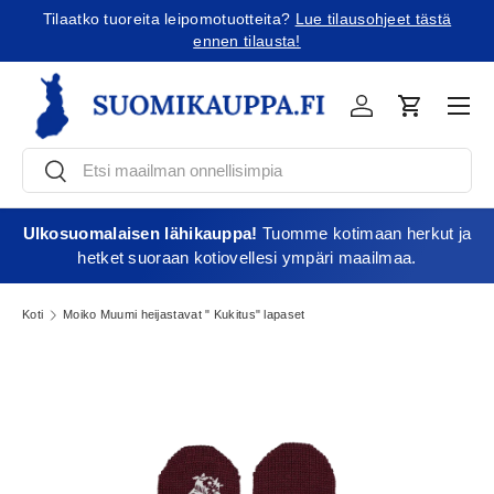
Tilaatko tuoreita leipomotuotteita?
Lue tilausohjeet tästä
Jatka sisältöön
ennen tilausta!
Vali
Kirjaudu
Ostoskori
Etsi
Etsi
Ulkosuomalaisen lähikauppa!
Tuomme kotimaan herkut ja
hetket suoraan kotiovellesi ympäri maailmaa.
Koti
Moiko Muumi heijastavat " Kukitus" lapaset
Kuva 2 on nyt saatavilla gallerianäkymässä