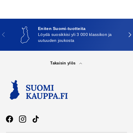
Eniten Suomi-tuotteita
Edellinen
Seu
Löydä suosikkisi yli 3 000 klassikon ja
uutuuden joukosta
Takaisin ylös
Facebook
Instagram
TikTok