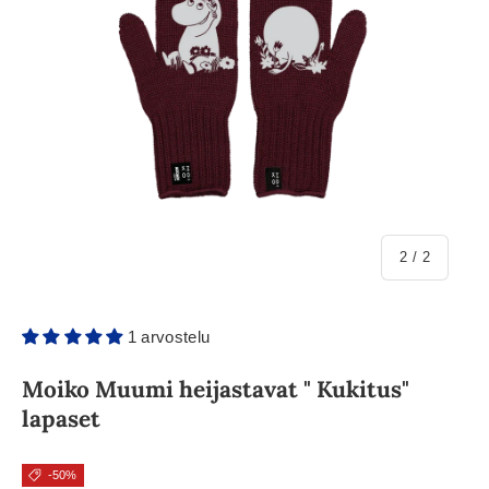
/
2
/
2
1 arvostelu
Moiko Muumi heijastavat " Kukitus"
lapaset
-50%