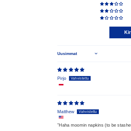
Kir
Sort by
Pirjo
Matthew
"Haha moomin napkins (to be stashed 