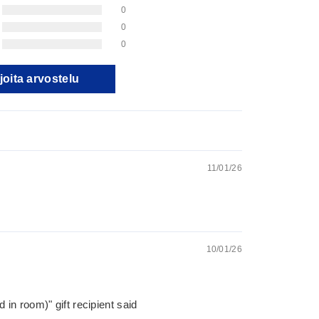
0
0
0
joita arvostelu
11/01/26
10/01/26
in room)" gift recipient said