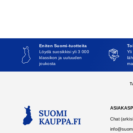
Eniten Suomi-tuotteita
To
Löydä suosikkisi yli 3 000
Yli
klassikon ja uutuuden
läh
joukosta
ma
T
ASIAKAS
Chat (arkis
info@suomi