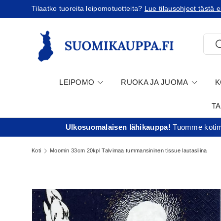
Tilaatko tuoreita leipomotuotteita?
Lue tilausohjeet tästä e
Jatka sisältöön
Etsi
E
LEIPOMO
RUOKA JA JUOMA
K
T
Ulkosuomalaisen lähikauppa!
Tuomme kotima
Koti
Moomin 33cm 20kpl Talvimaa tummansininen tissue lautasliina