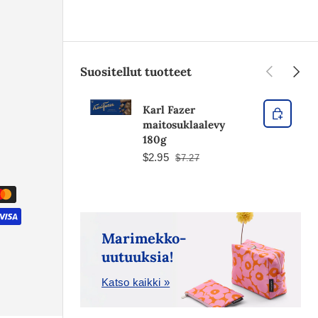
Edellinen
Seura
Suositellut tuotteet
Karl Fazer
maitosuklaalevy
180g
$2.95
$7.27
Marimekko-
uutuuksia!
Katso kaikki »