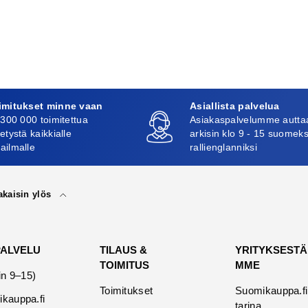
imitukset minne vaan
Asiallista palvelua
 300 000 toimitettua
Asiakaspalvelumme autta
etystä kaikkialle
arkisin klo 9 - 15 suomeks
ailmalle
rallienglanniksi
akaisin ylös
PALVELU
TILAUS &
YRITYKSESTÄ
TOIMITUS
MME
in 9–15)
Toimitukset
Suomikauppa.fi
kauppa.fi
tarina