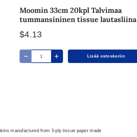
Moomin 33cm 20kpl Talvimaa
tummansininen tissue lautasliina
$4.13
Määrä
Lisää ostoskoriin
Translation missing: fi.cart.items.decrease_quantit
Translation missing: fi.cart.items.in
pkins manufactured from 3-ply tissue paper made