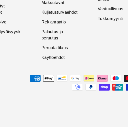
Maksutavat
tyt
Vastuullisuus
t
Kuljetusturvaehdot
Tukkumyynti
oive
Reklamaatio
tyväisyysk
Palautus ja
peruutus
Peruuta tilaus
Käyttöehdot
Maksutavat