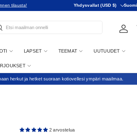
Maa
KIeli
nnen tilausta!
Tilaatko Yhdysvaltoihin?
Yhdysvallat (USD $)
Tutustu 
Suom
tsi
Kirjau
OTI
LAPSET
TEEMAT
UUTUUDET
ARJOUKSET
an herkut ja hetket suoraan kotiovellesi ympäri maailmaa.
2 arvostelua