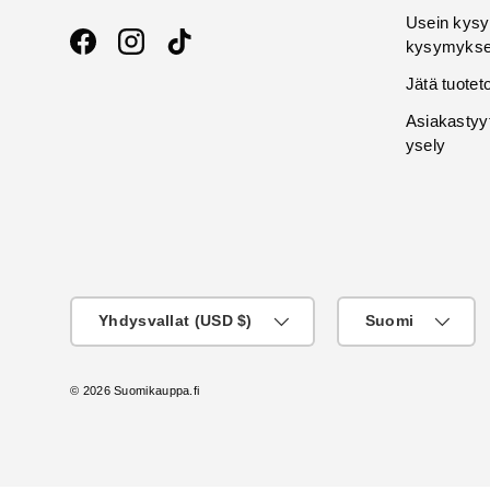
Usein kysy
kysymykse
Facebook
Instagram
TikTok
Jätä tuotet
Asiakastyy
ysely
Maa
KIeli
Yhdysvallat (USD $)
Suomi
© 2026
Suomikauppa.fi