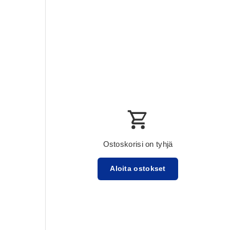
Ostoskorisi on tyhjä
Aloita ostokset
Välisumma:$0.00 USD
Lataa ...