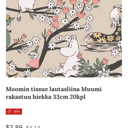
Moomin tissue lautasliina Muumi
rakastuu hiekka 33cm 20kpl
-30%
$2.89
$4.13