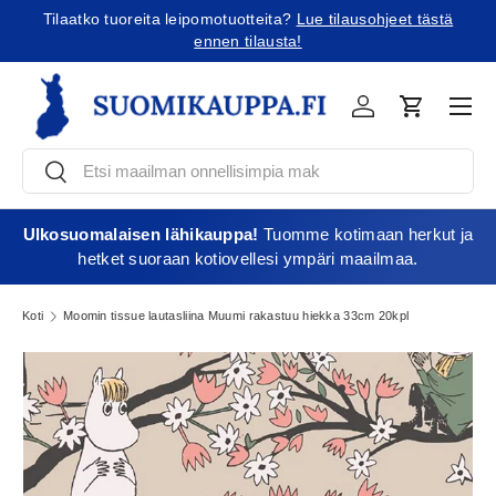
Tilaatko tuoreita leipomotuotteita?
Lue tilausohjeet tästä
Jatka sisältöön
ennen tilausta!
Vali
Kirjaudu
Ostoskori
Etsi
Etsi
Ulkosuomalaisen lähikauppa!
Tuomme kotimaan herkut ja
hetket suoraan kotiovellesi ympäri maailmaa.
Koti
Moomin tissue lautasliina Muumi rakastuu hiekka 33cm 20kpl