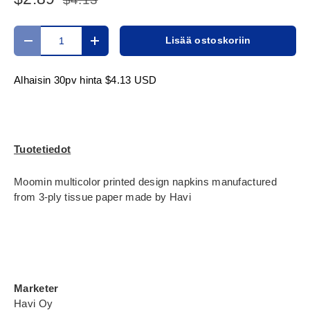
Määrä
Lisää ostoskoriin
Translation missing: fi.cart.items.decrease_quantity
Translation missing: fi.cart.items.increase_
Alhaisin 30pv hinta
$4.13 USD
Tuotetiedot
Moomin multicolor printed design napkins manufactured
from 3-ply tissue paper made by Havi
Marketer
Havi Oy