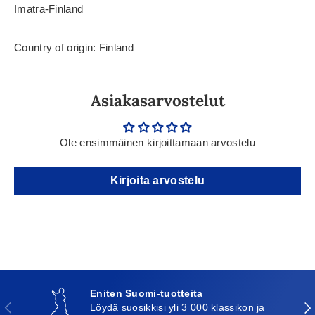
Imatra-Finland
Country of origin: Finland
Asiakasarvostelut
Ole ensimmäinen kirjoittamaan arvostelu
Kirjoita arvostelu
Eniten Suomi-tuotteita
Edellinen
Seu
Löydä suosikkisi yli 3 000 klassikon ja