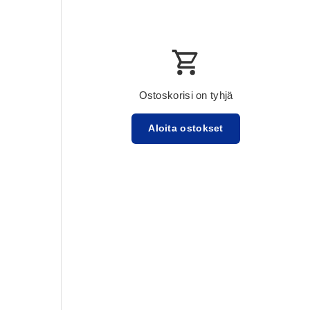
Ostoskorisi on tyhjä
Aloita ostokset
Välisumma:$0.00 USD
Lataa ...