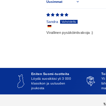
Sort by
Sandra
Virallinen pysäköintivalvoja :)
Eniten Suomi-tuotteita
To
Löydä suosikkisi yli 3 000
Yli
klassikon ja uutuuden
läh
joukosta
ma
T