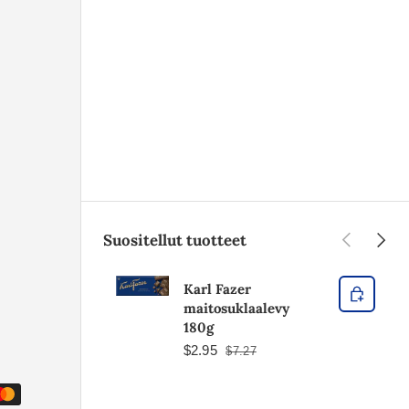
Edellinen
Seura
Suositellut tuotteet
Karl Fazer
maitosuklaalevy
180g
$2.95
$7.27