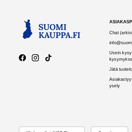
ASIAKAS
Chat (arkis
info@suomi
Usein kysy
kysymykse
Facebook
Instagram
TikTok
Jätä tuotet
Asiakastyy
ysely
Maa
KIeli