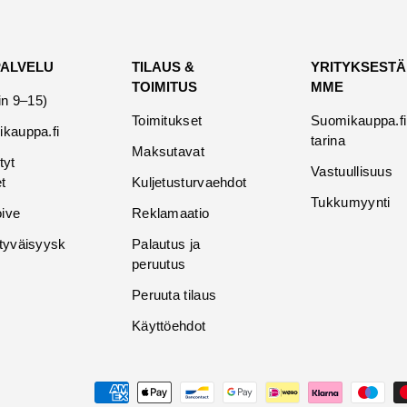
PALVELU
TILAUS &
YRITYKSESTÄ
TOIMITUS
MME
in 9–15)
Toimitukset
Suomikauppa.fi
kauppa.fi
tarina
Maksutavat
tyt
Vastuullisuus
t
Kuljetusturvaehdot
Tukkumyynti
oive
Reklamaatio
tyväisyysk
Palautus ja
peruutus
Peruuta tilaus
Käyttöehdot
Maksutavat