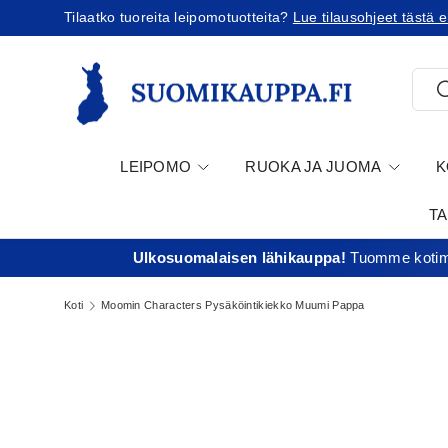
Tilaatko tuoreita leipomotuotteita?
Lue tilausohjeet tästä ennen 
Jatka sisältöön
Etsi
E
LEIPOMO
RUOKA JA JUOMA
K
T
Ulkosuomalaisen lähikauppa!
Tuomme kotima
Koti
Moomin Characters Pysäköintikiekko Muumi Pappa