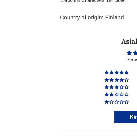
©Moomin Characters TM tuote.
Country of origin: Finland
Asia
Peru
Kir