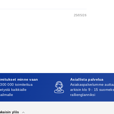
25/05/26
imitukset minne vaan
Asiallista palvelua
 300 000 toimitettua
Asiakaspalvelumme autta
etystä kaikkialle
arkisin klo 9 - 15 suomeks
ailmalle
rallienglanniksi
akaisin ylös