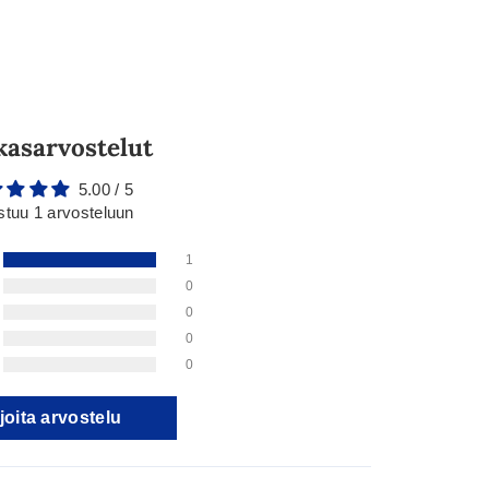
kasarvostelut
5.00 / 5
stuu 1 arvosteluun
1
0
0
0
0
joita arvostelu