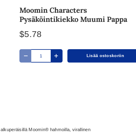
Moomin Characters
Pysäköintikiekko Muumi Pappa
$5.78
Määrä
Lisää ostoskoriin
Translation missing: fi.cart.items.decrease_quantit
Translation missing: fi.cart.items.in
alkuperäisillä Moomin® hahmoilla, virallinen