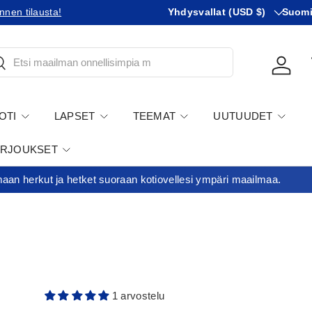
Maa
KIeli
tilausta!
Tilaatko Yhdysvaltoihin?
Yhdysvallat (USD $)
Tutustu uusii
Suom
tsi
Kirjau
OTI
LAPSET
TEEMAT
UUTUUDET
ARJOUKSET
an herkut ja hetket suoraan kotiovellesi ympäri maailmaa.
1 arvostelu