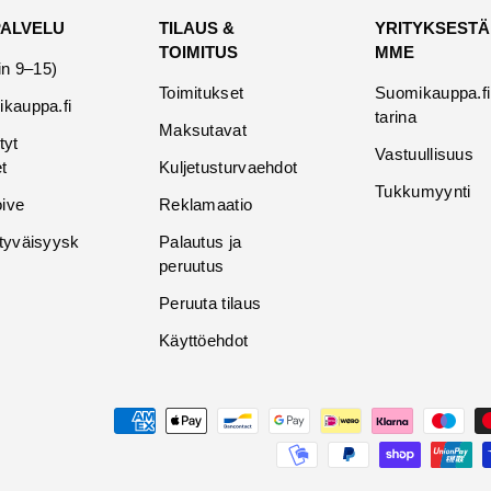
PALVELU
TILAUS &
YRITYKSESTÄ
TOIMITUS
MME
in 9–15)
Toimitukset
Suomikauppa.fi
kauppa.fi
tarina
Maksutavat
tyt
Vastuullisuus
t
Kuljetusturvaehdot
Tukkumyynti
oive
Reklamaatio
tyväisyysk
Palautus ja
peruutus
Peruuta tilaus
Käyttöehdot
Maksutavat