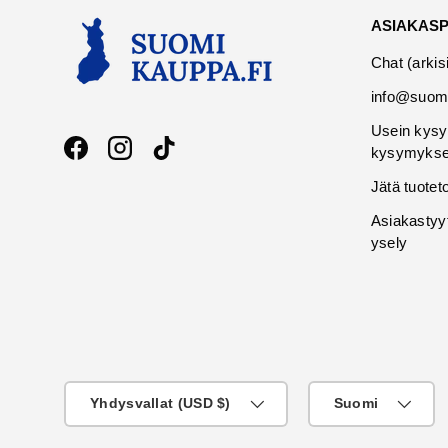
ASIAKAS
Chat (arkis
info@suomi
Usein kysy
kysymykse
Facebook
Instagram
TikTok
Jätä tuotet
Asiakastyy
ysely
Maa
KIeli
Yhdysvallat (USD $)
Suomi