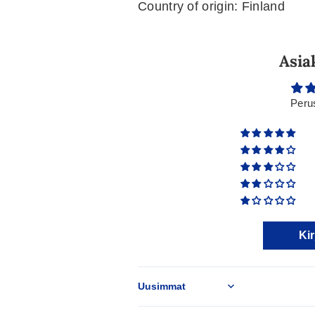
Country of origin: Finland
Asia
Peru
Kir
Sort by