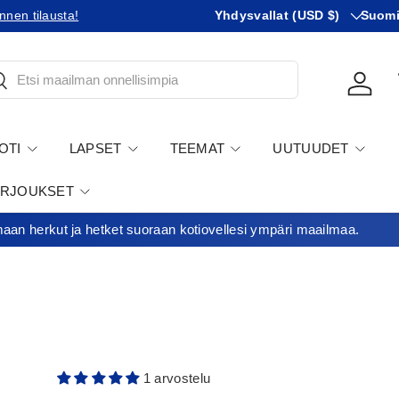
Maa
KIeli
nen tilausta!
Tilaatko Yhdysvaltoihin?
Yhdysvallat (USD $)
Tutustu u
Suom
tsi
Kirjau
OTI
LAPSET
TEEMAT
UUTUUDET
ARJOUKSET
an herkut ja hetket suoraan kotiovellesi ympäri maailmaa.
1 arvostelu