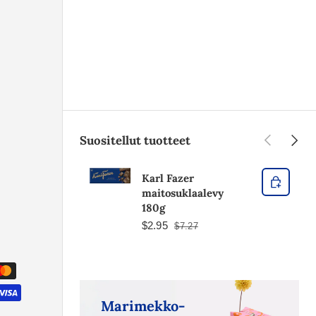
Edellinen
Seura
Suositellut tuotteet
Karl Fazer
maitosuklaalevy
180g
$2.95
$7.27
Marimekko-