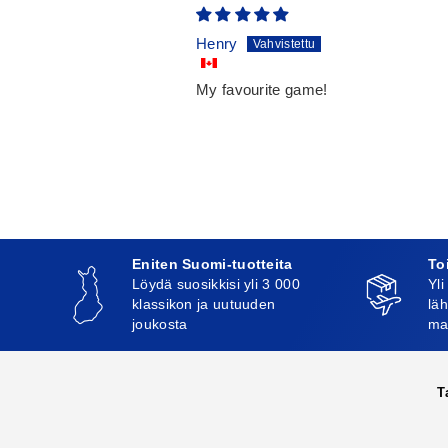
Henry
My favourite game!
Eniten Suomi-tuotteita
To
Löydä suosikkisi yli 3 000
Yli
klassikon ja uutuuden
läh
joukosta
ma
T