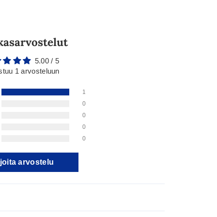
kasarvostelut
5.00 / 5
stuu 1 arvosteluun
1
0
0
0
0
joita arvostelu