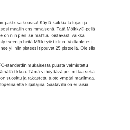
ompaktissa koossa! Käytä kaikkia taitojasi ja
äksesi maaliin ensimmäisenä. Tätä Mölkky®-peliä
e on niin pieni se mahtuu loistavasti vaikka
jestykseen ja heitä Mölkky®-tikkua. Voittaaksesi
nee yli niin pisteesi tippuvat 25 pisteellä. Ole siis
FC-standardin mukaisesta puusta valmistettu
ttämällä tikkua. Tämä viihdyttävä peli mittaa sekä
Se on suosittu ja rakastettu tuote ympäri maailmaa.
pelinä että kilpalajina. Saatavilla on erilaisia