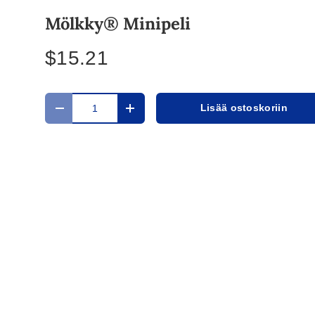
Mölkky® Minipeli
$15.21
a
Määrä
Lisää ostoskoriin
Translation missing: fi.cart.items.decrease_quantit
Translation missing: fi.cart.items.in