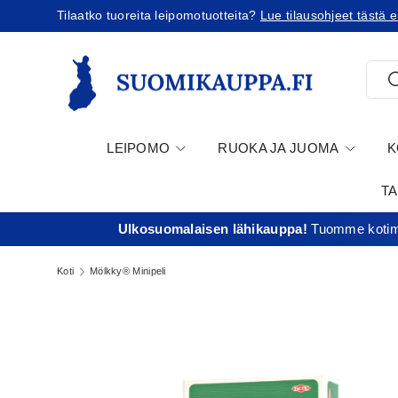
Tilaatko tuoreita leipomotuotteita?
Lue tilausohjeet tästä en
Jatka sisältöön
Etsi
E
LEIPOMO
RUOKA JA JUOMA
K
T
Ulkosuomalaisen lähikauppa!
Tuomme kotima
Koti
Mölkky® Minipeli