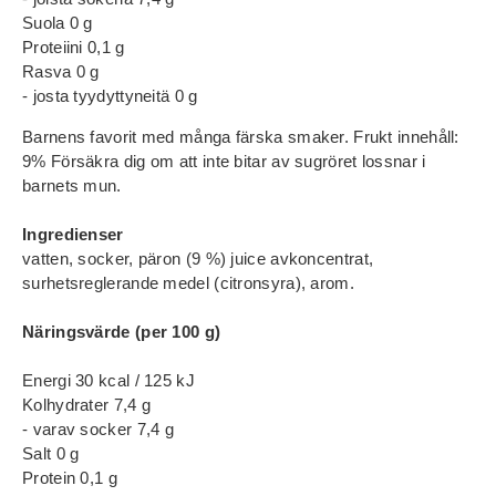
Suola 0 g
Proteiini 0,1 g
Rasva 0 g
- josta tyydyttyneitä 0 g
Barnens favorit med många färska smaker. Frukt innehåll:
9% Försäkra dig om att inte bitar av sugröret lossnar i
barnets mun.
Ingredienser
vatten, socker, päron (9 %) juice avkoncentrat,
surhetsreglerande medel (citronsyra), arom.
Näringsvärde (per 100 g)
Energi 30 kcal / 125 kJ
Kolhydrater 7,4 g
- varav socker 7,4 g
Salt 0 g
Protein 0,1 g