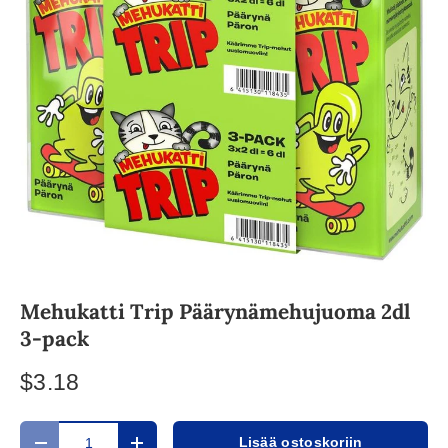
Mehukatti Trip Päärynämehujuoma 2dl
3-pack
$3.18
Määrä
Lisää ostoskoriin