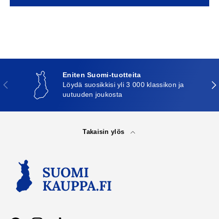
Eniten Suomi-tuotteita
Edellinen
Seu
Löydä suosikkisi yli 3 000 klassikon ja
uutuuden joukosta
Takaisin ylös