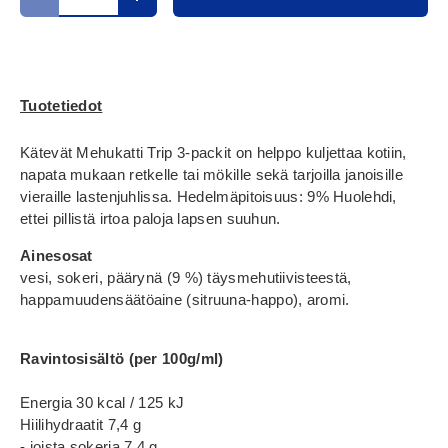
Translation missing: fi.cart.items.decrease_quantity
Translation missing: fi.cart.items.increase_
Tuotetiedot
Kätevät Mehukatti Trip 3-packit on helppo kuljettaa kotiin,
napata mukaan retkelle tai mökille sekä tarjoilla janoisille
vieraille lastenjuhlissa. Hedelmäpitoisuus: 9% Huolehdi,
ettei pillistä irtoa paloja lapsen suuhun.
Ainesosat
vesi, sokeri, päärynä (9 %) täysmehutiivisteestä,
happamuudensäätöaine (sitruuna-happo), aromi.
Ravintosisältö (per 100g/ml)
Energia 30 kcal / 125 kJ
Hiilihydraatit 7,4 g
- joista sokeria 7,4 g