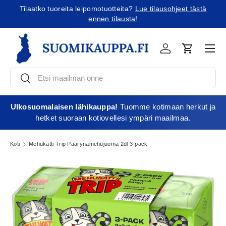
Tilaatko tuoreita leipomotuotteita?
Lue tilausohjeet tästä
Jatka sisältöön
ennen tilausta!
Vali
Kirjaudu
Ostoskori
Etsi
Etsi
Ulkosuomalaisen lähikauppa!
Tuomme kotimaan herkut ja
hetket suoraan kotiovellesi ympäri maailmaa.
Koti
Mehukatti Trip Päärynämehujuoma 2dl 3-pack