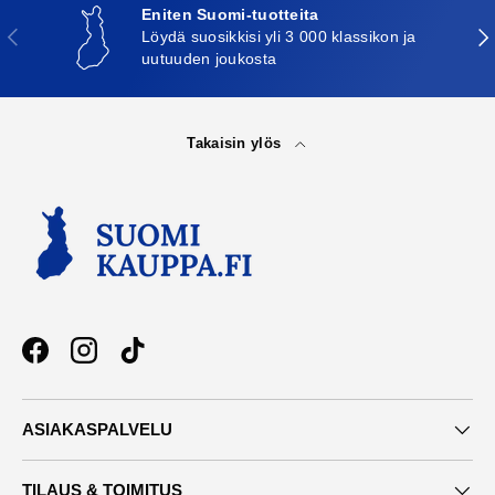
Eniten Suomi-tuotteita
Edellinen
Seu
Löydä suosikkisi yli 3 000 klassikon ja
uutuuden joukosta
Takaisin ylös
Facebook
Instagram
TikTok
ASIAKASPALVELU
TILAUS & TOIMITUS