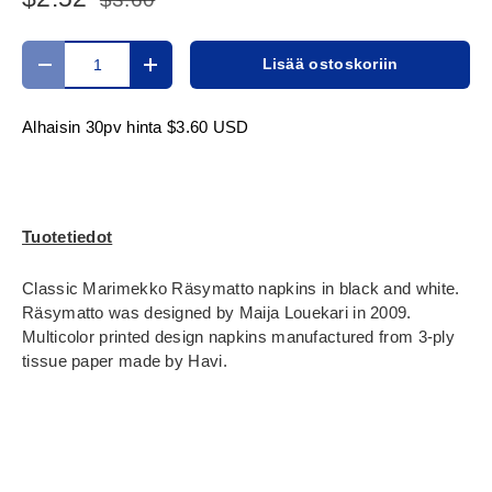
Määrä
Lisää ostoskoriin
Translation missing: fi.cart.items.decrease_quantity
Translation missing: fi.cart.items.increase_
Alhaisin 30pv hinta
$3.60 USD
Tuotetiedot
Classic Marimekko Räsymatto napkins in black and white.
Räsymatto was designed by Maija Louekari in 2009.
Multicolor printed design napkins manufactured from 3-ply
tissue paper made by Havi.