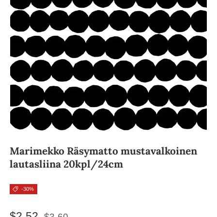
Marimekko Räsymatto mustavalkoinen
lautasliina 20kpl/24cm
-30%
$2.52
$3.60