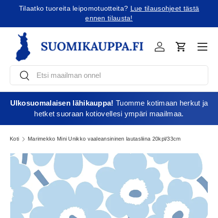
Tilaatko tuoreita leipomotuotteita?
Lue tilausohjeet tästä
Jatka sisältöön
ennen tilausta!
Vali
Kirjaudu
Ostoskori
Etsi
Etsi
Ulkosuomalaisen lähikauppa!
Tuomme kotimaan herkut ja
hetket suoraan kotiovellesi ympäri maailmaa.
Koti
Marimekko Mini Unikko vaaleansininen lautasliina 20kpl/33cm