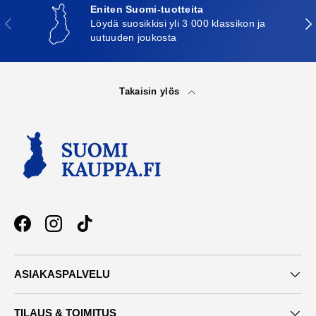
Eniten Suomi-tuotteita
Edellinen
Seu
Löydä suosikkisi yli 3 000 klassikon ja
uutuuden joukosta
Takaisin ylös
Facebook
Instagram
TikTok
ASIAKASPALVELU
TILAUS & TOIMITUS