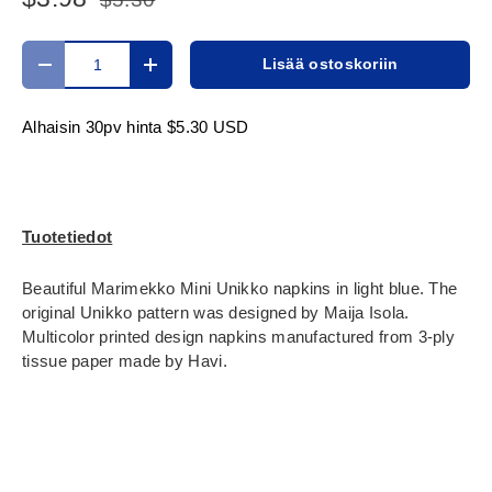
Määrä
Lisää ostoskoriin
Translation missing: fi.cart.items.decrease_quantity
Translation missing: fi.cart.items.increase_
Alhaisin 30pv hinta
$5.30 USD
Tuotetiedot
Beautiful Marimekko Mini Unikko napkins in light blue. The
original Unikko pattern was designed by Maija Isola.
Multicolor printed design napkins manufactured from 3-ply
tissue paper made by Havi.