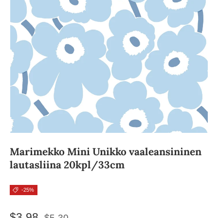
Marimekko Mini Unikko vaaleansininen
lautasliina 20kpl/33cm
-25%
$3.98
$5.30