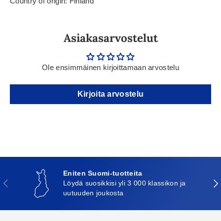
Country of origin: Finland
Asiakasarvostelut
Ole ensimmäinen kirjoittamaan arvostelu
Kirjoita arvostelu
Eniten Suomi-tuotteita
Edellinen
Seu
Löydä suosikkisi yli 3 000 klassikon ja
uutuuden joukosta