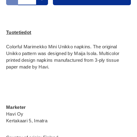
Translation missing: fi.cart.items.decrease_quantity
Translation missing: fi.cart.items.increase_
Tuotetiedot
Colorful Marimekko Mini Unikko napkins. The original
Unikko pattern was designed by Maija Isola. Multicolor
printed design napkins manufactured from 3-ply tissue
paper made by Havi.
Marketer
Havi Oy
Kertakaari 5, Imatra