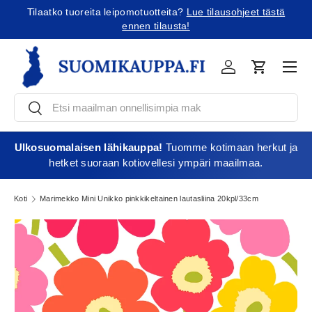
Tilaatko tuoreita leipomotuotteita?
Lue tilausohjeet tästä
Jatka sisältöön
ennen tilausta!
Vali
Kirjaudu
Ostoskori
Etsi
Etsi
Ulkosuomalaisen lähikauppa!
Tuomme kotimaan herkut ja
hetket suoraan kotiovellesi ympäri maailmaa.
Koti
Marimekko Mini Unikko pinkkikeltainen lautasliina 20kpl/33cm