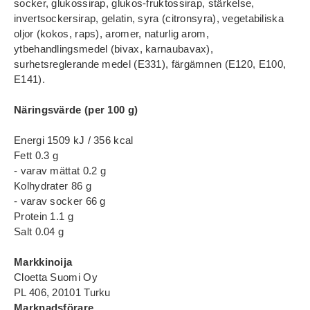
socker, glukossirap, glukos-fruktossirap, stärkelse,
invertsockersirap, gelatin, syra (citronsyra), vegetabiliska
oljor (kokos, raps), aromer, naturlig arom,
ytbehandlingsmedel (bivax, karnaubavax),
surhetsreglerande medel (E331), färgämnen (E120, E100,
E141).
Näringsvärde (per 100 g)
Energi 1509 kJ / 356 kcal
Fett 0.3 g
- varav mättat 0.2 g
Kolhydrater 86 g
- varav socker 66 g
Protein 1.1 g
Salt 0.04 g
Markkinoija
Cloetta Suomi Oy
PL 406, 20101 Turku
Marknadsförare