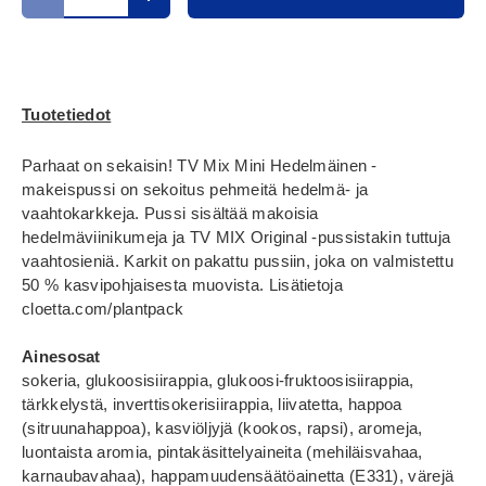
Translation missing: fi.cart.items.decrease_quantity
Translation missing: fi.cart.items.increase_
Tuotetiedot
Parhaat on sekaisin! TV Mix Mini Hedelmäinen -
makeispussi on sekoitus pehmeitä hedelmä- ja
vaahtokarkkeja. Pussi sisältää makoisia
hedelmäviinikumeja ja TV MIX Original -pussistakin tuttuja
vaahtosieniä. Karkit on pakattu pussiin, joka on valmistettu
50 % kasvipohjaisesta muovista. Lisätietoja
cloetta.com/plantpack
Ainesosat
sokeria, glukoosisiirappia, glukoosi-fruktoosisiirappia,
tärkkelystä, inverttisokerisiirappia, liivatetta, happoa
(sitruunahappoa), kasviöljyjä (kookos, rapsi), aromeja,
luontaista aromia, pintakäsittelyaineita (mehiläisvahaa,
karnaubavahaa), happamuudensäätöainetta (E331), värejä