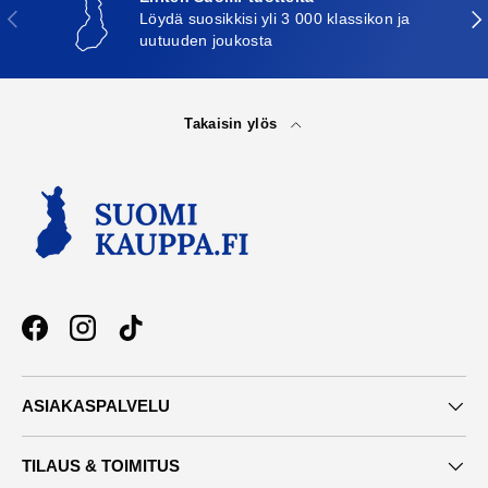
Edellinen
Seu
Löydä suosikkisi yli 3 000 klassikon ja
uutuuden joukosta
Takaisin ylös
Facebook
Instagram
TikTok
ASIAKASPALVELU
TILAUS & TOIMITUS