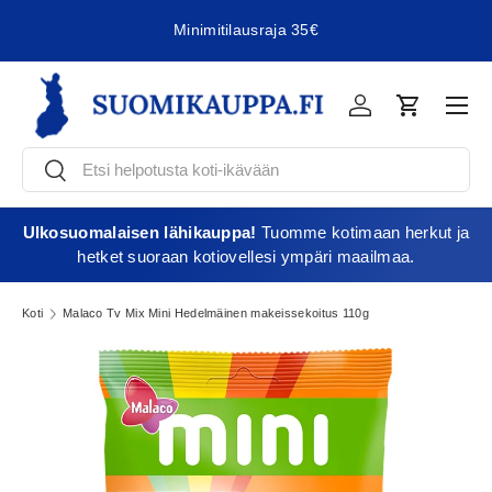
Minimitilausraja 35€
Jatka sisältöön
Vali
Kirjaudu
Ostoskori
Etsi
Etsi
Ulkosuomalaisen lähikauppa!
Tuomme kotimaan herkut ja
hetket suoraan kotiovellesi ympäri maailmaa.
Koti
Malaco Tv Mix Mini Hedelmäinen makeissekoitus 110g