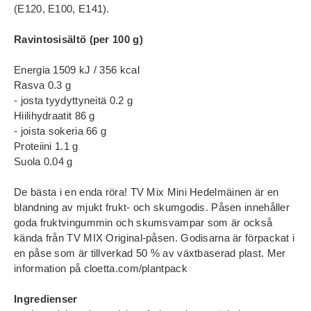
(E120, E100, E141).
Ravintosisältö (per 100 g)
Energia 1509 kJ / 356 kcal
Rasva 0.3 g
- josta tyydyttyneitä 0.2 g
Hiilihydraatit 86 g
- joista sokeria 66 g
Proteiini 1.1 g
Suola 0.04 g
De bästa i en enda röra! TV Mix Mini Hedelmäinen är en
blandning av mjukt frukt- och skumgodis. Påsen innehåller
goda fruktvingummin och skumsvampar som är också
kända från TV MIX Original-påsen. Godisarna är förpackat i
en påse som är tillverkad 50 % av växtbaserad plast. Mer
information på cloetta.com/plantpack
Ingredienser