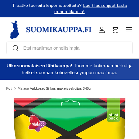
Tilaatko tuoreita leipomotuotteita?
Lue tilausohjeet tästä
Jatka sisältöön
ennen tilausta!
Vali
Kirjaudu
Ostoskori
Etsi
Etsi
Ulkosuomalaisen lähikauppa!
Tuomme kotimaan herkut ja
hetket suoraan kotiovellesi ympäri maailmaa.
Koti
Malaco Aakkoset Sirkus makeissekoitus 340g