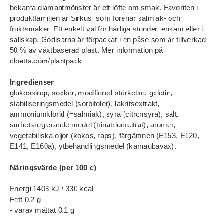
bekanta diamantmönster är ett löfte om smak. Favoriten i
produktfamiljen är Sirkus, som förenar salmiak- och
fruktsmaker. Ett enkelt val för härliga stunder, ensam eller i
sällskap. Godisarna är förpackat i en påse som är tillverkad
50 % av växtbaserad plast. Mer information på
cloetta.com/plantpack
Ingredienser
glukossirap, socker, modifierad stärkelse, gelatin,
stabiliseringsmedel (sorbitoler), lakritsextrakt,
ammoniumklorid (=salmiak), syra (citronsyra), salt,
surhetsreglerande medel (trinatriumcitrat), aromer,
vegetabiliska oljor (kokos, raps), färgämnen (E153, E120,
E141, E160a), ytbehandlingsmedel (karnaubavax).
Näringsvärde (per 100 g)
Energi 1403 kJ / 330 kcal
Fett 0.2 g
- varav mättat 0.1 g