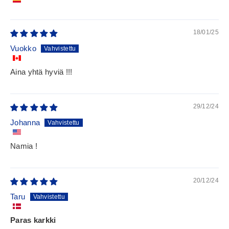
18/01/25
Vuokko
Aina yhtä hyviä !!!
29/12/24
Johanna
Namia !
20/12/24
Taru
Paras karkki