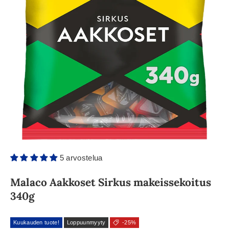
5 arvostelua
Malaco Aakkoset Sirkus makeissekoitus
340g
Kuukauden tuote!
Loppuunmyyty
-25%