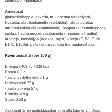
cloetta.com/plantpack
Ainesosat
glukoosisiirappia, sokeria, muunnettua tärkkelystä,
liivatetta, stabilointiainetta (sorbitolia), lakritsiuutetta,
ammoniumkloridia (=salmiakkia), happoa (sitruunahappoa),
suolaa, happamuudensäätöainetta (trinatriumsitraattia),
aromeja, kasviöljyjä (kookos, rapsi), värejä (E153, E120,
E141, E160a), pintakäsittelyainetta (karnaubavahaa).
Ravintosisältö (per 100 g)
Energia 1403 kJ / 330 kcal
Rasva 0.2 g
- josta tyydyttyneitä 0.1 g
Hiilihydraatit 77 g
- joista sokeria 57 g
Proteiini 4.9 g
Suola 0.53 g
Aakkoset är en godisklassiker som alla känner till. Dess