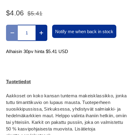
$4.06
$5.41
Määrä
Notify me when back in stock
Translation missing: fi.cart.items.decrease_quantity
Translation missing: fi.cart.items.increase_
Alhaisin 30pv hinta
$5.41 USD
Tuotetiedot
Aakkoset on koko kansan tuntema makeisklassikko, jonka
tuttu timanttikuvio on lupaus mausta. Tuoteperheen
suosikkipussissa, Sirkuksessa, yhdistyvät salmiakki- ja
hedelmäkarkkien maut. Helppo valinta ihaniin hetkiin, omiin
tai yhteisiin. Karkit on pakattu pussiin, joka on valmistettu
50 % kasvipohjaisesta muovista. Lisätietoja