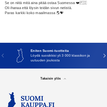
Se on niitä mitä aina pitää ostaa Suomessa ❤️🇫🇮
Oli ihanaa että löysin teidän sivun netistä.
Paras karkki koko maailmassa 🌎💝
Eniten Suomi-tuotteita
Edellinen
Seu
Löydä suosikkisi yli 3 000 klassikon ja
uutuuden joukosta
Takaisin ylös