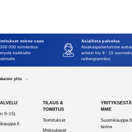
imitukset minne vaan
Asiallista palvelua
 300 000 toimitettua
Asiakaspalvelumme autta
etystä kaikkialle
arkisin klo 9 - 15 suomeks
ailmalle
rallienglanniksi
akaisin ylös
PALVELU
TILAUS &
YRITYKSESTÄ
TOIMITUS
MME
in 9–15)
Toimitukset
Suomikauppa.fi
kauppa.fi
tarina
Maksutavat