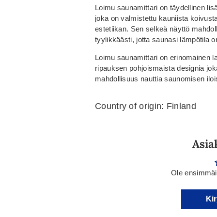
Loimu saunamittari on täydellinen lisä
joka on valmistettu kauniista koivust
estetiikan. Sen selkeä näyttö mahdoll
tyylikkäästi, jotta saunasi lämpötila o
Loimu saunamittari on erinomainen la
ripauksen pohjoismaista designia jokai
mahdollisuus nauttia saunomisen ilois
Country of origin: Finland
Asia
Ole ensimmäin
Kir