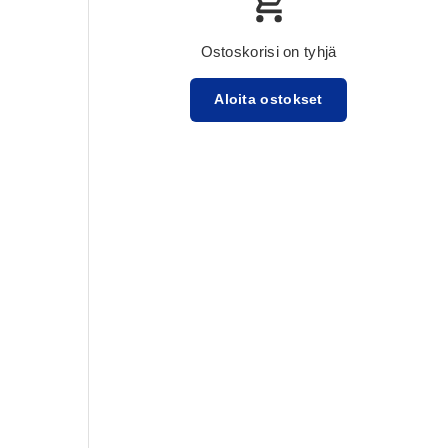
Ostoskorisi on tyhjä
Aloita ostokset
Välisumma:$0.00 USD
Lataa ...