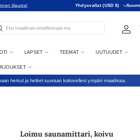
Maa
KIeli
Tilaatko Yhdysvaltoihin?
Tutustu uusiin tullikäytäntöihin!
Yhdysvallat (USD $)
Suom
tsi
Kirjau
OTI
LAPSET
TEEMAT
UUTUUDET
ARJOUKSET
an herkut ja hetket suoraan kotiovellesi ympäri maailmaa.
Loimu saunamittari, koivu