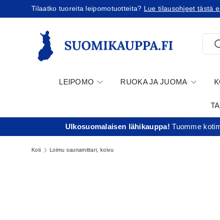
ta leipomotuotteita?
Lue tilausohjeet tästä ennen tilausta!
Jatka sisältöön
Etsi
E
LEIPOMO
RUOKA JA JUOMA
K
T
Ulkosuomalaisen lähikauppa!
Tuomme kotima
Koti
Loimu saunamittari, koivu