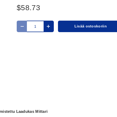
$58.73
Määrä
Lisää ostoskoriin
Translation missing: fi.cart.items.decrease_quantit
Translation missing: fi.cart.items.in
mistettu Laadukas Mittari