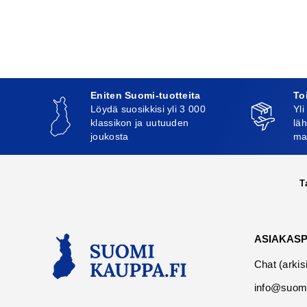
Eniten Suomi-tuotteita
To
Löydä suosikkisi yli 3 000
Yli
klassikon ja uutuuden
läh
joukosta
ma
T
ASIAKAS
Chat (arkis
info@suomi