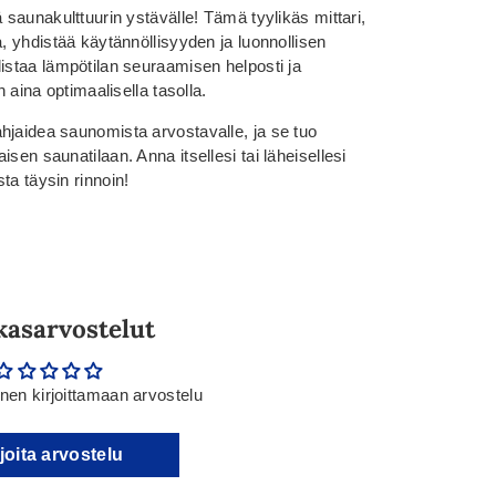
 saunakulttuurin ystävälle! Tämä tyylikäs mittari,
a, yhdistää käytännöllisyyden ja luonnollisen
istaa lämpötilan seuraamisen helposti ja
n aina optimaalisella tasolla.
hjaidea saunomista arvostavalle, ja se tuo
sen saunatilaan. Anna itsellesi tai läheisellesi
ta täysin rinnoin!
kasarvostelut
en kirjoittamaan arvostelu
joita arvostelu