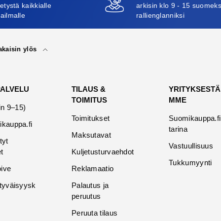
etystä kaikkialle
arkisin klo 9 - 15 suomeks
ailmalle
rallienglanniksi
akaisin ylös
PALVELU
TILAUS &
YRITYKSESTÄ
TOIMITUS
MME
in 9–15)
Toimitukset
Suomikauppa.fi
kauppa.fi
tarina
Maksutavat
tyt
Vastuullisuus
t
Kuljetusturvaehdot
Tukkumyynti
oive
Reklamaatio
tyväisyysk
Palautus ja
peruutus
Peruuta tilaus