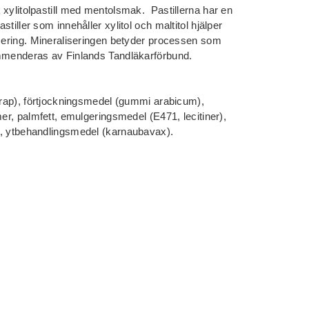
 xylitolpastill med mentolsmak. Pastillerna har en
tiller som innehåller xylitol och maltitol hjälper
isering. Mineraliseringen betyder processen som
ommenderas av Finlands Tandläkarförbund.
sirap), förtjockningsmedel (gummi arabicum),
mer, palmfett, emulgeringsmedel (E471, lecitiner),
), ytbehandlingsmedel (karnaubavax).