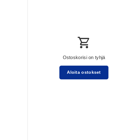
Ostoskorisi on tyhjä
Aloita ostokset
Välisumma:$0.00 USD
Lataa ...