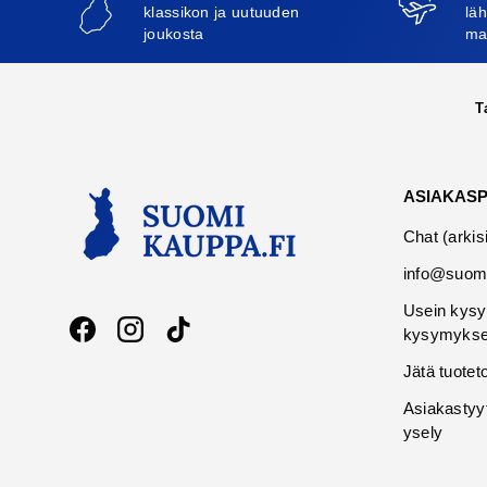
klassikon ja uutuuden
läh
joukosta
ma
T
ASIAKAS
Chat (arkis
info@suomi
Usein kysy
kysymykse
Facebook
Instagram
TikTok
Jätä tuotet
Asiakastyy
ysely