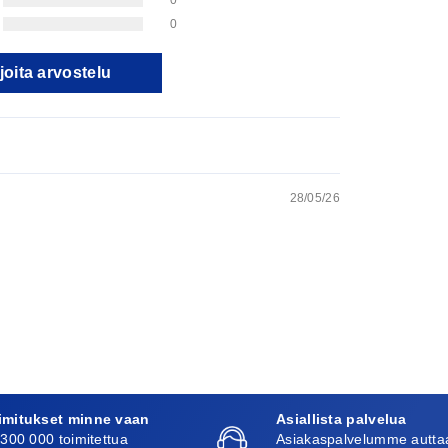
0
joita arvostelu
28/05/26
imitukset minne vaan
Asiallista palvelua
 300 000 toimitettua
Asiakaspalvelumme autta