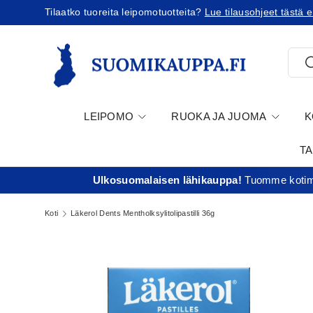
Tilaatko Yhdysvaltoihin?
Tutustu uusiin tullikäytäntö
Jatka sisältöön
Etsi
E
LEIPOMO
RUOKA JA JUOMA
K
T
Ulkosuomalaisen lähikauppa!
Tuomme kotima
Koti
Läkerol Dents Mentholksylitolipastilli 36g