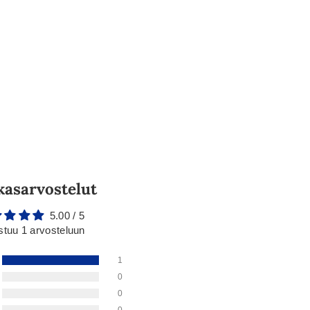
kasarvostelut
5.00 / 5
stuu 1 arvosteluun
1
0
0
0