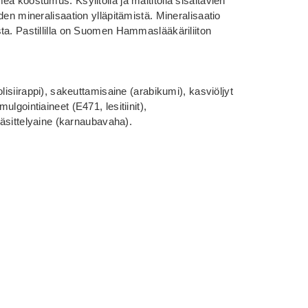
ä koostumus. Ksylitolia ja maltitolia sisältävien
den mineralisaation ylläpitämistä. Mineralisaatio
ta. Pastillilla on Suomen Hammaslääkäriliiton
lisiirappi), sakeuttamisaine (arabikumi), kasviöljyt
lgointiaineet (E471, lesitiinit),
käsittelyaine (karnaubavaha).