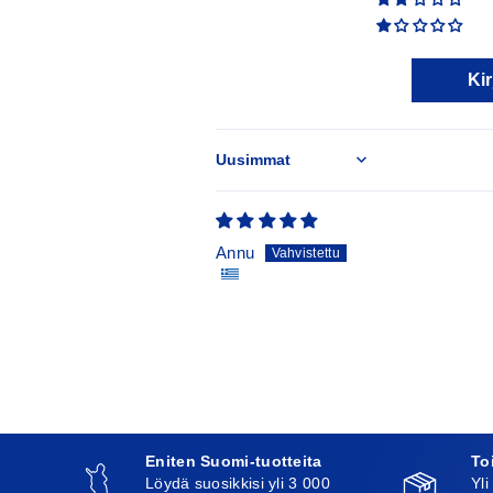
Kir
Sort by
Annu
Eniten Suomi-tuotteita
To
Löydä suosikkisi yli 3 000
Yli