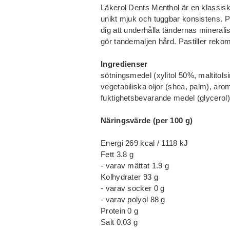
Läkerol Dents Menthol är en klassisk
unikt mjuk och tuggbar konsistens. Pas
dig att underhålla tändernas mineral
gör tandemaljen hård. Pastiller rek
Ingredienser
sötningsmedel (xylitol 50%, maltitol
vegetabiliska oljor (shea, palm), aro
fuktighetsbevarande medel (glycerol
Näringsvärde (per 100 g)
Energi 269 kcal / 1118 kJ
Fett 3.8 g
- varav mättat 1.9 g
Kolhydrater 93 g
- varav socker 0 g
- varav polyol 88 g
Protein 0 g
Salt 0.03 g