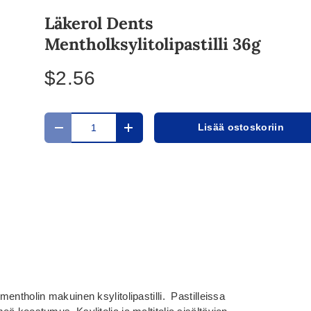
Läkerol Dents
Mentholksylitolipastilli 36g
$2.56
Määrä
Lisää ostoskoriin
Translation missing: fi.cart.items.decrease_quantit
Translation missing: fi.cart.items.in
entholin makuinen ksylitolipastilli. Pastilleissa