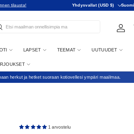
Maa
KIeli
ihin!
Yhdysvallat (USD $)
Minimitilausraja 35€
Suom
tsi
Kirjau
OTI
LAPSET
TEEMAT
UUTUUDET
ARJOUKSET
an herkut ja hetket suoraan kotiovellesi ympäri maailmaa.
1 arvostelu