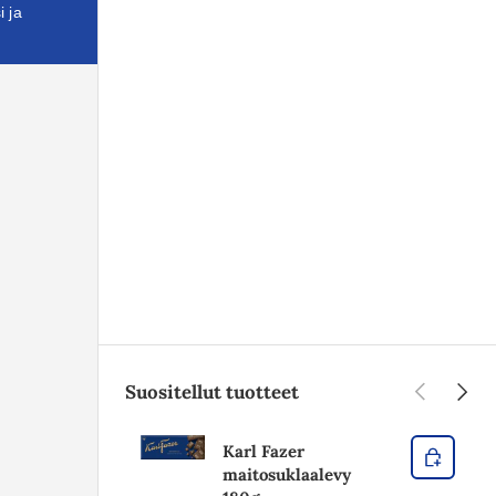
i ja
Edellinen
Seura
Suositellut tuotteet
Karl Fazer
maitosuklaalevy