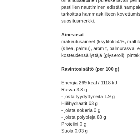
on ainutlaatuinen pureskeltavan pehme
pastillien nauttiminen edistää hampai
tarkoittaa hammaskiilteen kovettumis
suositusmerkki.
Ainesosat
makeutusaineet (ksylitoli 50%, maltito
(shea, palmu), aromit, palmurasva, emu
kosteudensäilyttäjä (glyseroli), pinta
Ravintosisältö (per 100 g)
Energia 269 kcal / 1118 kJ
Rasva 3.8 g
- josta tyydyttyneitä 1.9 g
Hiilihydraatit 93 g
- joista sokeria 0 g
- joista polyoleja 88 g
Proteiini 0 g
Suola 0.03 g