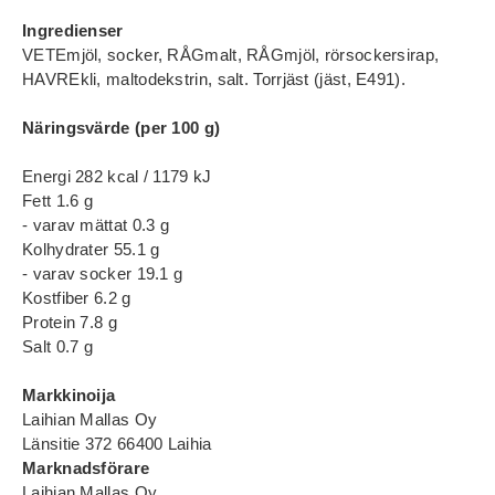
Ingredienser
VETEmjöl, socker, RÅGmalt, RÅGmjöl, rörsockersirap,
HAVREkli, maltodekstrin, salt. Torrjäst (jäst, E491).
Näringsvärde (per 100 g)
Energi 282 kcal / 1179 kJ
Fett 1.6 g
- varav mättat 0.3 g
Kolhydrater 55.1 g
- varav socker 19.1 g
Kostfiber 6.2 g
Protein 7.8 g
Salt 0.7 g
Markkinoija
Laihian Mallas Oy
Länsitie 372 66400 Laihia
Marknadsförare
Laihian Mallas Oy