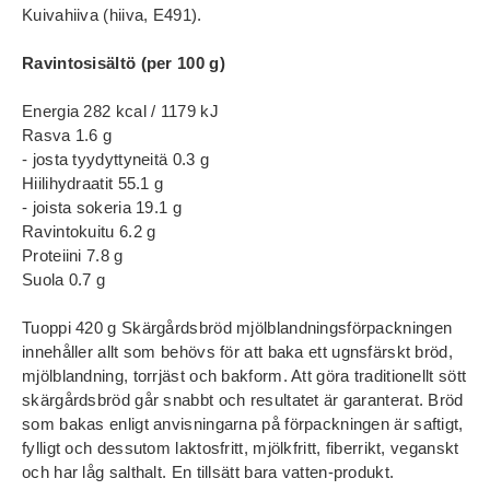
Kuivahiiva (hiiva, E491).
Ravintosisältö (per 100 g)
Energia 282 kcal / 1179 kJ
Rasva 1.6 g
- josta tyydyttyneitä 0.3 g
Hiilihydraatit 55.1 g
- joista sokeria 19.1 g
Ravintokuitu 6.2 g
Proteiini 7.8 g
Suola 0.7 g
Tuoppi 420 g Skärgårdsbröd mjölblandningsförpackningen
innehåller allt som behövs för att baka ett ugnsfärskt bröd,
mjölblandning, torrjäst och bakform. Att göra traditionellt sött
skärgårdsbröd går snabbt och resultatet är garanterat. Bröd
som bakas enligt anvisningarna på förpackningen är saftigt,
fylligt och dessutom laktosfritt, mjölkfritt, fiberrikt, veganskt
och har låg salthalt. En tillsätt bara vatten-produkt.