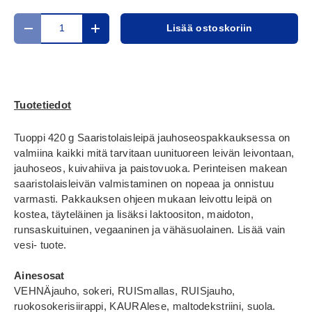
Määrä
Lisää ostoskoriin
Translation missing: fi.cart.items.decrease_quantity
Translation missing: fi.cart.items.increase_
Tuotetiedot
Tuoppi 420 g Saaristolaisleipä jauhoseospakkauksessa on
valmiina kaikki mitä tarvitaan uunituoreen leivän leivontaan,
jauhoseos, kuivahiiva ja paistovuoka. Perinteisen makean
saaristolaisleivän valmistaminen on nopeaa ja onnistuu
varmasti. Pakkauksen ohjeen mukaan leivottu leipä on
kostea, täyteläinen ja lisäksi laktoositon, maidoton,
runsaskuituinen, vegaaninen ja vähäsuolainen. Lisää vain
vesi- tuote.
Ainesosat
VEHNÄjauho, sokeri, RUISmallas, RUISjauho,
ruokosokerisiirappi, KAURAlese, maltodekstriini, suola.