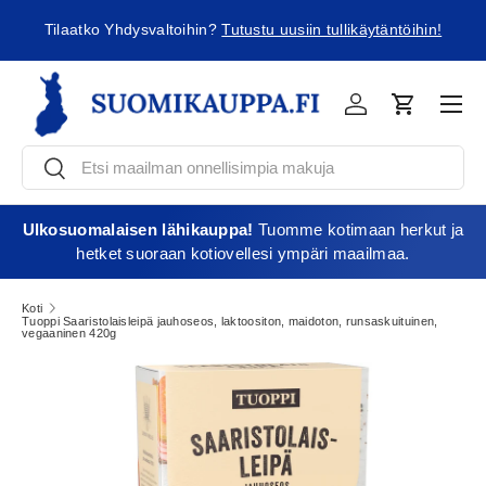
ä
Tilaatko Yhdysvaltoihin?
Tutustu uusiin tullikäytäntöihin!
Jatka sisältöön
Vali
Kirjaudu
Ostoskori
Etsi
Etsi
Ulkosuomalaisen lähikauppa!
Tuomme kotimaan herkut ja
hetket suoraan kotiovellesi ympäri maailmaa.
Koti
Tuoppi Saaristolaisleipä jauhoseos, laktoositon, maidoton, runsaskuituinen,
vegaaninen 420g