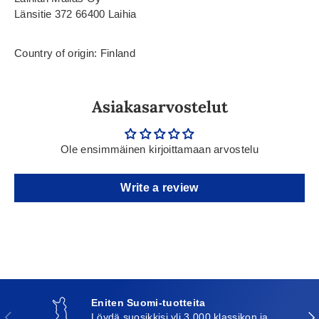
Länsitie 372 66400 Laihia
Country of origin: Finland
Asiakasarvostelut
Ole ensimmäinen kirjoittamaan arvostelu
Write a review
Eniten Suomi-tuotteita
Edellinen
Seu
Löydä suosikkisi yli 3 000 klassikon ja