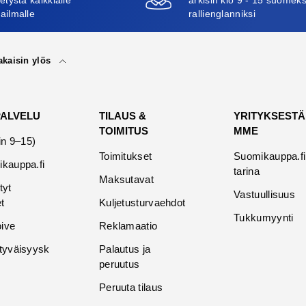
etystä kaikkialle
arkisin klo 9 - 15 suomeks
ailmalle
rallienglanniksi
akaisin ylös
PALVELU
TILAUS &
YRITYKSESTÄ
TOIMITUS
MME
in 9–15)
Toimitukset
Suomikauppa.fi
kauppa.fi
tarina
Maksutavat
tyt
Vastuullisuus
t
Kuljetusturvaehdot
Tukkumyynti
oive
Reklamaatio
tyväisyysk
Palautus ja
peruutus
Peruuta tilaus