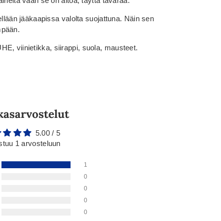
aineita vaan se on aitoa, täyttä tavaraa.
elellään jääkaapissa valolta suojattuna. Näin sen
mpään.
E, viinietikka, siirappi, suola, mausteet.
kasarvostelut
5.00 / 5
stuu 1 arvosteluun
1
0
0
0
0