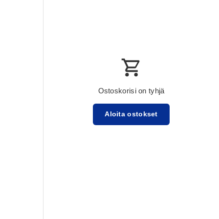
Ostoskorisi on tyhjä
Aloita ostokset
Välisumma:$0.00 USD
Lataa ...