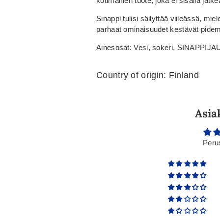
kotimainen tuote, joka ei sisällä jatke
Sinappi tulisi säilyttää viileässä, mi
parhaat ominaisuudet kestävät pide
Ainesosat: Vesi, sokeri, SINAPPIJAUH
Country of origin: Finland
Asia
Peru