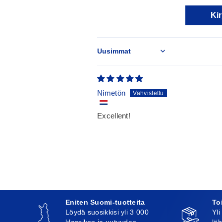
Kir
Sort by
Nimetön
Excellent!
Eniten Suomi-tuotteita
To
Löydä suosikkisi yli 3 000
Yli