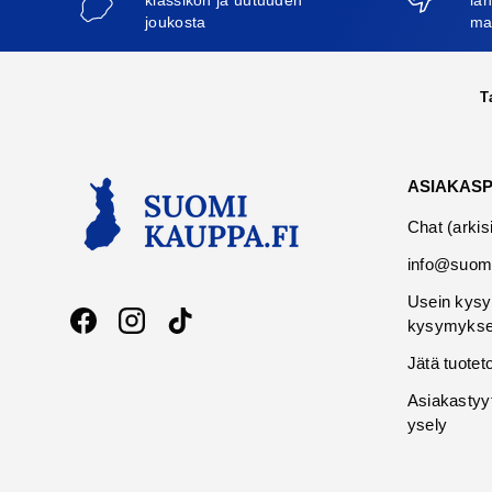
klassikon ja uutuuden
läh
joukosta
ma
T
ASIAKAS
Chat (arkis
info@suomi
Usein kysy
kysymykse
Facebook
Instagram
TikTok
Jätä tuotet
Asiakastyy
ysely