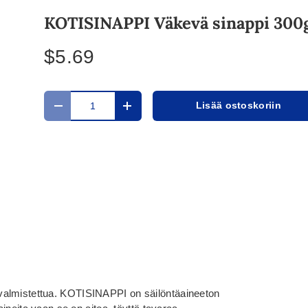
KOTISINAPPI Väkevä sinappi 300
$5.69
Määrä
Lisää ostoskoriin
Translation missing: fi.cart.items.decrease_quantit
Translation missing: fi.cart.items.in
valmistettua. KOTISINAPPI on säilöntäaineeton