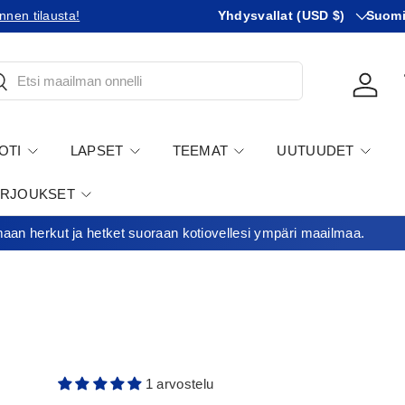
Maa
KIeli
nnen tilausta!
Tilaatko Yhdysvaltoihin?
Yhdysvallat (USD $)
Tutustu 
Suom
tsi
Kirjau
OTI
LAPSET
TEEMAT
UUTUUDET
ARJOUKSET
an herkut ja hetket suoraan kotiovellesi ympäri maailmaa.
1 arvostelu