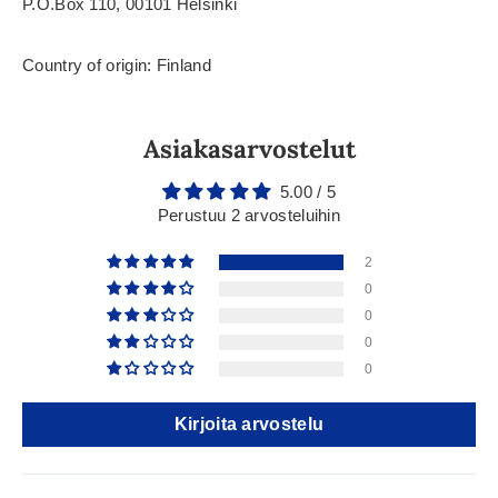
P.O.Box 110, 00101 Helsinki
Country of origin: Finland
Asiakasarvostelut
5.00 / 5
Perustuu 2 arvosteluihin
2
0
0
0
0
Kirjoita arvostelu