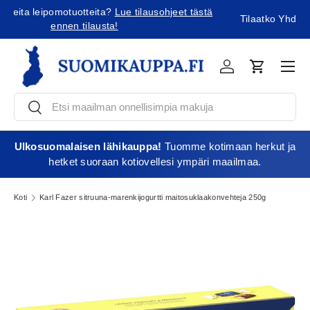
ä
Tilaatko Yhdysvaltoihin?
Tutustu uusiin tullikäytäntöihin!
Jatka sisältöön
Vali
Kirjaudu
Ostoskori
Etsi
Etsi
Ulkosuomalaisen lähikauppa!
Tuomme kotimaan herkut ja
hetket suoraan kotiovellesi ympäri maailmaa.
Koti
Karl Fazer sitruuna-marenkijogurtti maitosuklaakonvehteja 250g