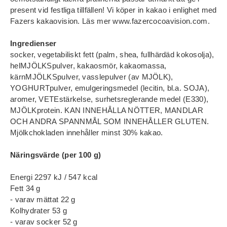
present vid festliga tillfällen! Vi köper in kakao i enlighet med
Fazers kakaovision. Läs mer www.fazercocoavision.com.
Ingredienser
socker, vegetabiliskt fett (palm, shea, fullhärdäd kokosolja),
helMJÖLKSpulver, kakaosmör, kakaomassa,
kärnMJÖLKSpulver, vasslepulver (av MJÖLK),
YOGHURTpulver, emulgeringsmedel (lecitin, bl.a. SOJA),
aromer, VETEstärkelse, surhetsreglerande medel (E330),
MJÖLKprotein. KAN INNEHÅLLA NÖTTER, MANDLAR
OCH ANDRA SPANNMÅL SOM INNEHÅLLER GLUTEN.
Mjölkchokladen innehåller minst 30% kakao.
Näringsvärde (per 100 g)
Energi 2297 kJ / 547 kcal
Fett 34 g
- varav mättat 22 g
Kolhydrater 53 g
- varav socker 52 g