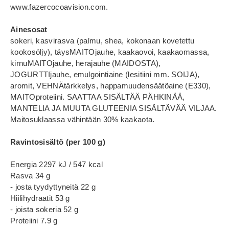
www.fazercocoavision.com.
Ainesosat
sokeri, kasvirasva (palmu, shea, kokonaan kovetettu
kookosöljy), täysMAITOjauhe, kaakaovoi, kaakaomassa,
kirnuMAITOjauhe, herajauhe (MAIDOSTA),
JOGURTTIjauhe, emulgointiaine (lesitiini mm. SOIJA),
aromit, VEHNÄtärkkelys, happamuudensäätöaine (E330),
MAITOproteiini. SAATTAA SISÄLTÄÄ PÄHKINÄÄ,
MANTELIA JA MUUTA GLUTEENIA SISÄLTÄVÄÄ VILJAA.
Maitosuklaassa vähintään 30% kaakaota.
Ravintosisältö (per 100 g)
Energia 2297 kJ / 547 kcal
Rasva 34 g
- josta tyydyttyneitä 22 g
Hiilihydraatit 53 g
- joista sokeria 52 g
Proteiini 7.9 g