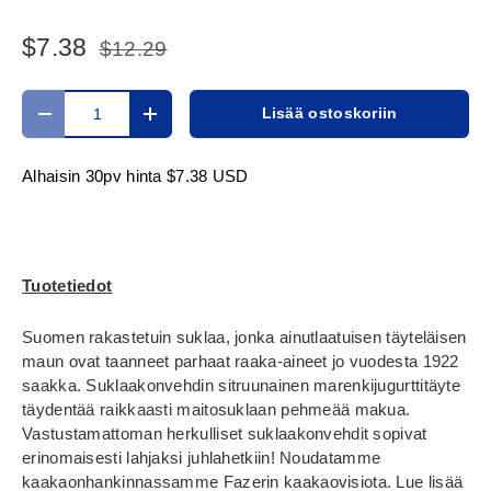
$7.38
$12.29
Määrä
Lisää ostoskoriin
Translation missing: fi.cart.items.decrease_quantity
Translation missing: fi.cart.items.increase_
Alhaisin 30pv hinta
$7.38 USD
Tuotetiedot
Suomen rakastetuin suklaa, jonka ainutlaatuisen täyteläisen
maun ovat taanneet parhaat raaka-aineet jo vuodesta 1922
saakka. Suklaakonvehdin sitruunainen marenkijugurttitäyte
täydentää raikkaasti maitosuklaan pehmeää makua.
Vastustamattoman herkulliset suklaakonvehdit sopivat
erinomaisesti lahjaksi juhlahetkiin! Noudatamme
kaakaonhankinnassamme Fazerin kaakaovisiota. Lue lisää