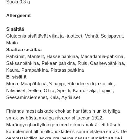
Suola 0.3 g
Allergeenit
Sisältää
Gluteenia sisältävät viljat ja -tuotteet, Vehnä, Soijapavut,
Maito
Saattaa sisältää
Pähkinät, Mantelit, Hasselpähkinä, Macadamia-pähkinä,
Saksanpähkinä, Pekaanipähkinä, Ruis, Cashewpähkinä,
Kaura, Parapähkinä, Pistaasipähkinä
Ei sisällä
Muna, Maapähkinä, Sinappi, Rikkidioksidi ja sulfiitit,
Nilviäiset, Selleri, Ohra, Speltti, Kamut-vilja, Lupiini,
Seesaminsiemenet, Kala, Äyriäiset
Finlands mest älskade choklad har fått sin unikt fylliga
smak av bästa möjliga råvaror alltsedan 1922.
Marängyoghurtfyllningen med citronsmak är ett fräscht
komplement till mjölkchokladens sammetslena smak. De
oemotståndligt läckra pralinerna passar utmärkt att ge i