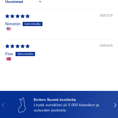
Sort by
30/07/26
Nimetön
24/04/26
Finn
Eniten Suomi-tuotteita
Edellinen
Seu
Löydä suosikkisi yli 3 000 klassikon ja
uutuuden joukosta