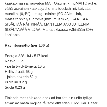
kaakaomassa, rasvaton MAITOjauhe, kirnuMAITOjauhe,
vähärasvainen kaakaojauhe, maltodekstriini, kuivatut
mustikat (0,4%), emulgointiaine (SOIJAlesitiini),
maissitärkkelys, aromit (mm. mustikka). SAATTAA
SISÄLTÄÄ PÄHKINÄÄ, MANTELIA JA GLUTEENIA
SISÄLTÄVÄÄ VILJAA. Maitosuklaassa vähintään 30%
kaakaota.
Ravintosisältö (per 100 g)
Energia 2281 kJ / 547 kcal
Rasva 33 g
- josta tyydyttyneitä 19 g
Hiilihydraatit 53 g
- joista sokeria 52 g
Proteiini 8.2 g
Suola 0.23 g
Finlands mest älskade choklad har fått sin unikt fylliga
smak av bästa möjliga råvaror alltsedan 1922. Karl Fazer