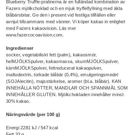
Blueberry Truffle‑pralinerna är en fulländad kombination av
Fazers mjölkchoklad och en mjuk tryffelfyllning med äkta
blåbärsbitar. Ge den i present vid festliga tillfällen eller
avnjut tillsammans med vänner. Vi köper kakao in enlighet
med Fazers kakaovision. Läs mer
www.fazercocoavision.com.
Ingredienser
socker, vegetabiliskt fett (palm), kakaosmör,
helMJÖLKSpulver, kakaomassa, skumMJÖLKSpulver,
kärnMJÖLKSpulver, fettreducerat kakaopulver,
maltodextrin, torkade blåbär (0,4%), emulgeringsmedel
(SOJAlecitin), majsstärkelse, aromer (bl.a. blåbär). KAN
INNEHÅLLA NÖTTER, MANDLAR OCH SPANNMÅL SOM
INNEHÅLLER GLUTEN. Mjölkchokladen innehåller minst
30% kakao.
Näringsvärde (per 100 g)
Energi 2281 kJ / 547 kcal
Fett 33 g