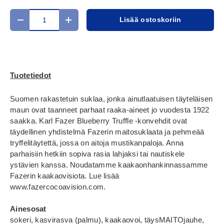
Määrä
Lisää ostoskoriin
Translation missing: fi.cart.items.decrease_quantity
Translation missing: fi.cart.items.increase_
Tuotetiedot
Suomen rakastetuin suklaa, jonka ainutlaatuisen täyteläisen
maun ovat taanneet parhaat raaka-aineet jo vuodesta 1922
saakka. Karl Fazer Blueberry Truffle ‑konvehdit ovat
täydellinen yhdistelmä Fazerin maitosuklaata ja pehmeää
tryffelitäytettä, jossa on aitoja mustikanpaloja. Anna
parhaisiin hetkiin sopiva rasia lahjaksi tai nautiskele
ystävien kanssa. Noudatamme kaakaonhankinnassamme
Fazerin kaakaovisiota. Lue lisää
www.fazercocoavision.com.
Ainesosat
sokeri, kasvirasva (palmu), kaakaovoi, täysMAITOjauhe,