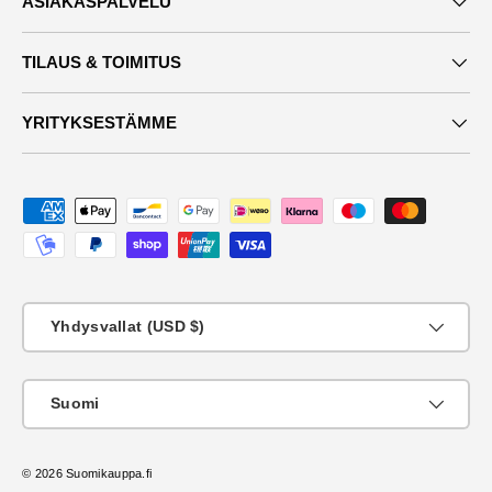
ASIAKASPALVELU
TILAUS & TOIMITUS
YRITYKSESTÄMME
Maksutavat
Maa
Yhdysvallat (USD $)
KIeli
Suomi
© 2026
Suomikauppa.fi