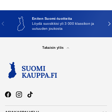
Eniten Suomi-tuotteita
Edellinen
Seu
Löydä suosikkisi yli 3 000 klassikon ja
uutuuden joukosta
Takaisin ylös
Facebook
Instagram
TikTok