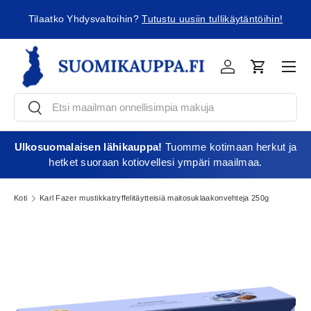
ä
Tilaatko Yhdysvaltoihin?
Tutustu uusiin tullikäytäntöihin!
Jatka sisältöön
Vali
Kirjaudu
Ostoskori
Etsi
Etsi
Ulkosuomalaisen lähikauppa!
Tuomme kotimaan herkut ja
hetket suoraan kotiovellesi ympäri maailmaa.
Koti
Karl Fazer mustikkatryffelitäytteisiä maitosuklaakonvehteja 250g