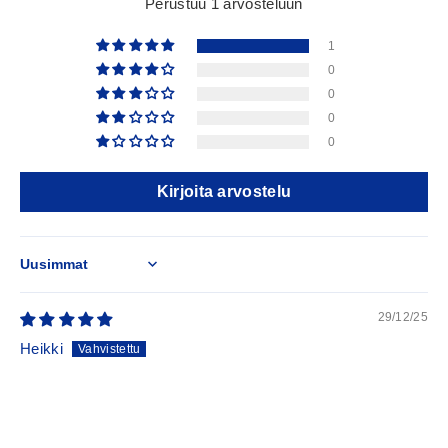
Perustuu 1 arvosteluun
1
0
0
0
0
Kirjoita arvostelu
Sort by
29/12/25
Heikki