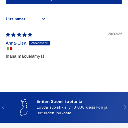
Sort by
20/03/26
Anna-Liisa
Ihana makuelämys!
Eniten Suomi-tuotteita
Edellinen
Seu
Löydä suosikkisi yli 3 000 klassikon ja
uutuuden joukosta