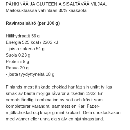
PÄHKINÄÄ JA GLUTEENIA SISÄLTÄVÄÄ VILJAA.
Maitosuklaassa vähintään 30% kaakaota.
Ravintosisältö (per 100 g)
Hiilihydraatit 56 g
Energia 525 kcal / 2202 kJ
- joista sokeria 54 g
Suola 0.23 g
Proteiini 8 g
Rasva 30 g
- josta tyydyttyneitä 18 g
Finlands mest älskade choklad har fått sin unikt fylliga
smak av bästa möjliga råvaror alltsedan 1922. En
oemotståndlig kombination av sött och fräsk som
kompletterar varandra: sammetslen Karl Fazer-
mjölkchoklad ocj knaprig mint krokant. Dela chokladkakan
med vänner eller unna dig själv en njutningsstund.