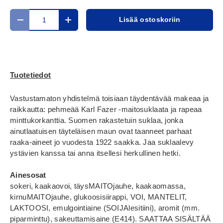
Määrä
Lisää ostoskoriin
Translation missing: fi.cart.items.decrease_quantity
Translation missing: fi.cart.items.increase_
Tuotetiedot
Vastustamaton yhdistelmä toisiaan täydentävää makeaa ja
raikkautta: pehmeää Karl Fazer -maitosuklaata ja rapeaa
minttukorkanttia. Suomen rakastetuin suklaa, jonka
ainutlaatuisen täyteläisen maun ovat taanneet parhaat
raaka-aineet jo vuodesta 1922 saakka. Jaa suklaalevy
ystävien kanssa tai anna itsellesi herkullinen hetki.
Ainesosat
sokeri, kaakaovoi, täysMAITOjauhe, kaakaomassa,
kirnuMAITOjauhe, glukoosisiirappi, VOI, MANTELIT,
LAKTOOSI, emulgointiaine (SOIJAlesitiini), aromit (mm.
piparminttu), sakeuttamisaine (E414). SAATTAA SISÄLTÄÄ