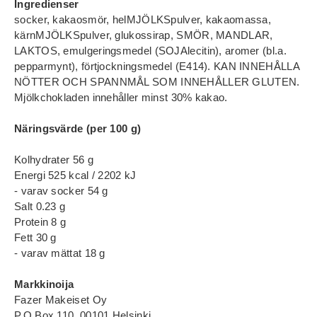
Ingredienser
socker, kakaosmör, helMJÖLKSpulver, kakaomassa,
kärnMJÖLKSpulver, glukossirap, SMÖR, MANDLAR,
LAKTOS, emulgeringsmedel (SOJAlecitin), aromer (bl.a.
pepparmynt), förtjockningsmedel (E414). KAN INNEHÅLLA
NÖTTER OCH SPANNMÅL SOM INNEHÅLLER GLUTEN.
Mjölkchokladen innehåller minst 30% kakao.
Näringsvärde (per 100 g)
Kolhydrater 56 g
Energi 525 kcal / 2202 kJ
- varav socker 54 g
Salt 0.23 g
Protein 8 g
Fett 30 g
- varav mättat 18 g
Markkinoija
Fazer Makeiset Oy
P.O.Box 110, 00101 Helsinki