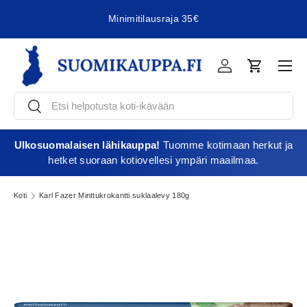
Minimitilausraja 35€
Jatka sisältöön
Vali
Kirjaudu
Ostoskori
Etsi
Etsi
Ulkosuomalaisen lähikauppa!
Tuomme kotimaan herkut ja
hetket suoraan kotiovellesi ympäri maailmaa.
Koti
Karl Fazer Minttukrokantti suklaalevy 180g