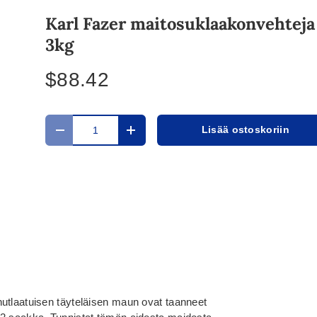
Karl Fazer maitosuklaakonvehteja
3kg
$88.42
Määrä
Lisää ostoskoriin
Translation missing: fi.cart.items.decrease_quantit
Translation missing: fi.cart.items.in
utlaatuisen täyteläisen maun ovat taanneet