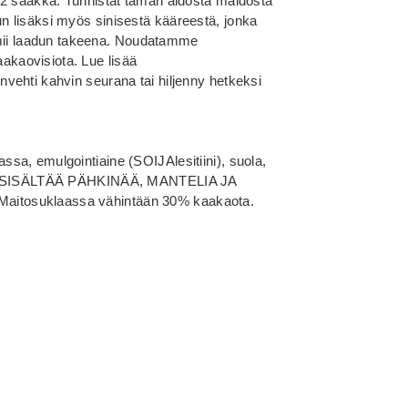
22 saakka. Tunnistat tämän aidosta maidosta
 lisäksi myös sinisestä kääreestä, jonka
oimii laadun takeena. Noudatamme
kaovisiota. Lue lisää
vehti kahvin seurana tai hiljenny hetkeksi
a, emulgointiaine (SOIJAlesitiini), suola,
TAA SISÄLTÄÄ PÄHKINÄÄ, MANTELIA JA
itosuklaassa vähintään 30% kaakaota.