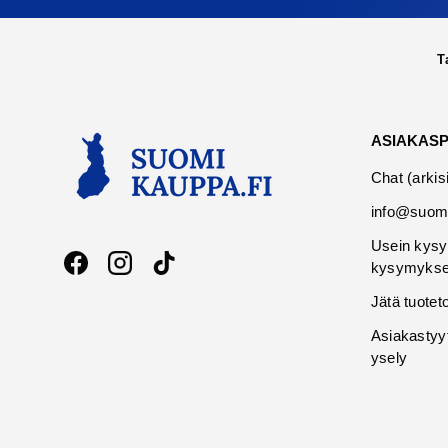
T
ASIAKAS
Chat (arkis
info@suomi
Usein kysy
kysymykse
Facebook
Instagram
TikTok
Jätä tuotet
Asiakastyy
ysely