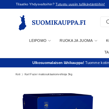
Tilaatko Yhdysvaltoihin?
Tutustu uusiin tullikäytäntöihin!
Jatka sisältöön
Etsi
E
LEIPOMO
RUOKA JA JUOMA
K
T
Ulkosuomalaisen lähikauppa!
Tuomme kotima
Koti
Karl Fazer maitosuklaakonvehteja 3kg