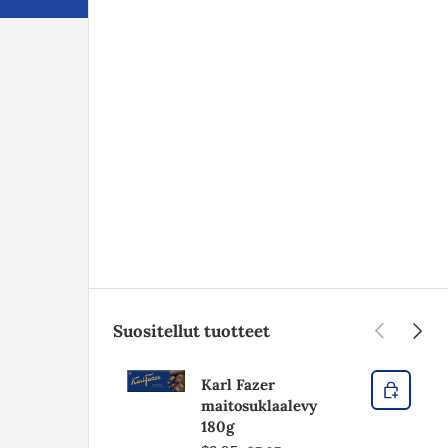
Edellinen
Seura
Suositellut tuotteet
Karl Fazer
maitosuklaalevy
180g