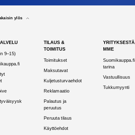
akaisin ylös
PALVELU
TILAUS &
YRITYKSESTÄ
TOIMITUS
MME
in 9–15)
Toimitukset
Suomikauppa.fi
kauppa.fi
tarina
Maksutavat
tyt
Vastuullisuus
t
Kuljetusturvaehdot
Tukkumyynti
oive
Reklamaatio
tyväisyysk
Palautus ja
peruutus
Peruuta tilaus
Käyttöehdot