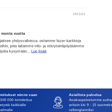
14/11/24
y monta vuotta
jaitsee yhdysvalloissa. ostamme fazer-karkkeja
koihin, joita laitamme info- ja rekrytointipöytäämme
lijoita kysymään...
Lue lisää
imitukset minne vaan
Asiallista palvelua
 300 000 toimitettua
Asiakaspalvelumme autta
etystä kaikkialle
arkisin klo 9 - 15 suomeks
ailmalle
rallienglanniksi