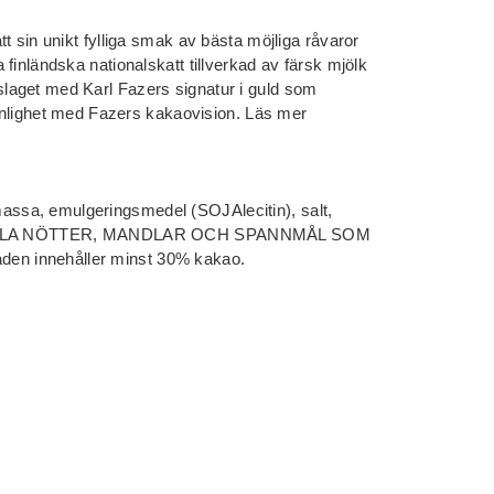
t sin unikt fylliga smak av bästa möjliga råvaror
finländska nationalskatt tillverkad av färsk mjölk
aget med Karl Fazers signatur i guld som
 enlighet med Fazers kakaovision. Läs mer
sa, emulgeringsmedel (SOJAlecitin), salt,
NEHÅLLA NÖTTER, MANDLAR OCH SPANNMÅL SOM
n innehåller minst 30% kakao.