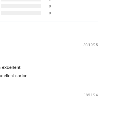
0
0
30/10/25
 excellent
xcellent carton
18/11/24