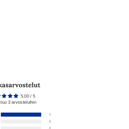
kasarvostelut
5.00 / 5
tuu 3 arvosteluihin
3
0
0