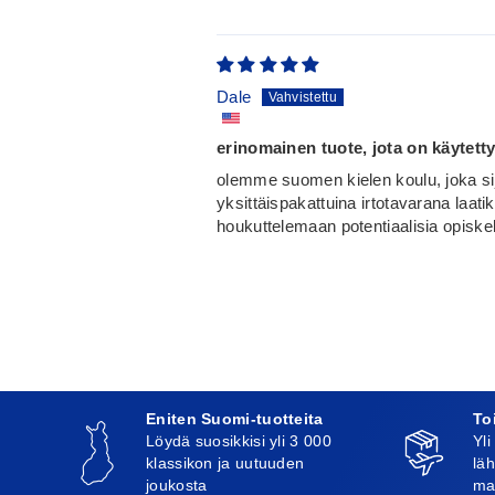
Dale
erinomainen tuote, jota on käytett
olemme suomen kielen koulu, joka si
yksittäispakattuina irtotavarana laati
houkuttelemaan potentiaalisia opiske
Eniten Suomi-tuotteita
To
Löydä suosikkisi yli 3 000
Yli
klassikon ja uutuuden
läh
joukosta
ma