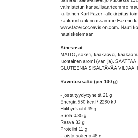
parhaat raaka-aineet jo vuodesta 19
valmistetun kansallisaarteemme maun
kultainen Karl Fazer -allekirjoitus t
kaakaonhankinnassamme Fazerin kaa
www.fazercocoavision.com. Nauti kon
nautiskelemaan.
Ainesosat
MAITO, sokeri, kaakaovoi, kaakaomass
luontainen aromi (vanilja). SAAT
GLUTEENIA SISÄLTÄVÄÄ VILJAA. Ma
Ravintosisältö (per 100 g)
- josta tyydyttyneitä 21 g
Energia 550 kcal / 2260 kJ
Hiilihydraatit 49 g
Suola 0.35 g
Rasva 33 g
Proteiini 11 g
- joista sokeria 48 g