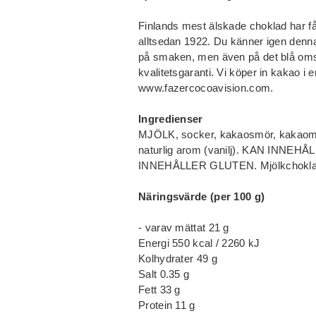
Finlands mest älskade choklad har fåt
alltsedan 1922. Du känner igen denna 
på smaken, men även på det blå omsl
kvalitetsgaranti. Vi köper in kakao i
www.fazercocoavision.com.
Ingredienser
MJÖLK, socker, kakaosmör, kakaomas
naturlig arom (vanilj). KAN IN
INNEHÅLLER GLUTEN. Mjölkchoklade
Näringsvärde (per 100 g)
- varav mättat 21 g
Energi 550 kcal / 2260 kJ
Kolhydrater 49 g
Salt 0.35 g
Fett 33 g
Protein 11 g