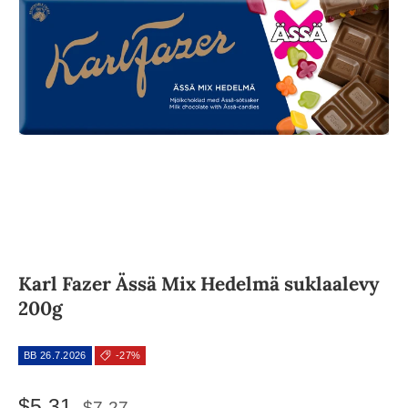
Karl Fazer Ässä Mix Hedelmä suklaalevy
200g
BB 26.7.2026
-27%
$5.31
$7.27