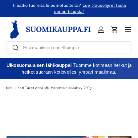
Tilaatko tuoreita leipomotuotteita?
Lue tilausohjeet tästä
Jatka sisältöön
ennen tilausta!
Vali
Kirjaudu
Ostoskori
Etsi
Etsi
Ulkosuomalaisen lähikauppa!
Tuomme kotimaan herkut ja
hetket suoraan kotiovellesi ympäri maailmaa.
Koti
Karl Fazer Ässä Mix Hedelmä suklaalevy 200g