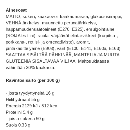
Ainesosat
MAITO, sokeri, kaakaovoi, kaakaomassa, glukoosisiirappi,
VEHNÄtärkkelys, muunnettu perunatärkkelys,
happamuudensäätöaineet (E270, E325), emulgointiaine
(SOIJAlesitiini), suola, värjäävät elintarvikkeet (kurpitsa-,
porkkana-, retiisi- ja omenatiiviste), aromit,
pintakäsittelyaine (E903), värit (E100, E141, E160a, E163).
SAATTAA SISÄLTÄÄ PÄHKINÄÄ, MANTELIA JA MUUTA
GLUTEENIA SISÄLTÄVÄÄ VILJAA. Maitosuklaassa
vähintään 30% kaakaota.
Ravintosisältö (per 100 g)
- josta tyydyttyneitä 16 g
Hiilihydraatit 55 g
Energia 2139 kJ / 512 kcal
Proteiini 9.4 g
- joista sokeria 50 g
Suola 0.33 g