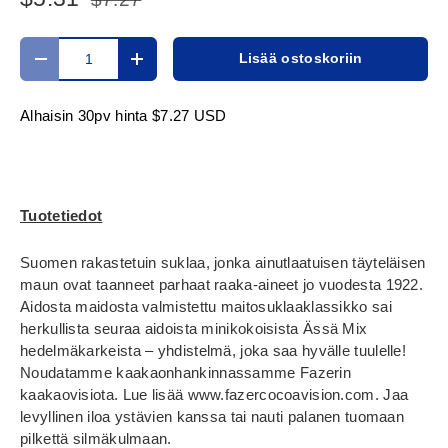
Määrä
Lisää ostoskoriin
Translation missing: fi.cart.items.decrease_quantity
Translation missing: fi.cart.items.increase_
Alhaisin 30pv hinta
$7.27 USD
Tuotetiedot
Suomen rakastetuin suklaa, jonka ainutlaatuisen täyteläisen
maun ovat taanneet parhaat raaka-aineet jo vuodesta 1922.
Aidosta maidosta valmistettu maitosuklaaklassikko sai
herkullista seuraa aidoista minikokoisista Ässä Mix
hedelmäkarkeista – yhdistelmä, joka saa hyvälle tuulelle!
Noudatamme kaakaonhankinnassamme Fazerin
kaakaovisiota. Lue lisää www.fazercocoavision.com. Jaa
levyllinen iloa ystävien kanssa tai nauti palanen tuomaan
pilkettä silmäkulmaan.