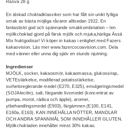
Rasva 28 g
En älskad chokladklassiker som har fått sin unikt fylliga
smak av bästa möjliga råvaror alltsedan 1922. En
fantastiskt god och spännande smakkombination – len
mjölkchoklad gjord på färsk mjölk och mjuka,härliga Ässä
Mix fruktgodisar! Vi köper in kakao i enlighet med Fazers
kakaovision. Läs mer www.fazercocoavision.com. Dela
med vänner eller unna dig själv en stunds njutning.
Ingredienser
MJÖLK, socker, kakaosmör, kakaomassa, glukossirap,
VETEstärkelse, modifierad potatisstärkelse,
surhetsreglerande medel (E270, E325), emulgeringsmedel
(SOJAlecitin), salt, färgande livsmedel (koncentrat av
pumpa, morot, rädisa och äpple), aromer,
ytbehandlingsmedel (E903), färgämnen (E100, E141,
E160a, E163). KAN INNEHÅLLA NÖTTER, MANDLAR
OCH ANDRA SPANNMÅL SOM INNEHÅLLER GLUTEN.
Mjölkchokladen innehåller minst 30% kakao.