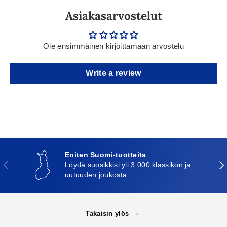
Asiakasarvostelut
Ole ensimmäinen kirjoittamaan arvostelu
Write a review
Eniten Suomi-tuotteita
Edellinen
Seu
Löydä suosikkisi yli 3 000 klassikon ja
uutuuden joukosta
Takaisin ylös