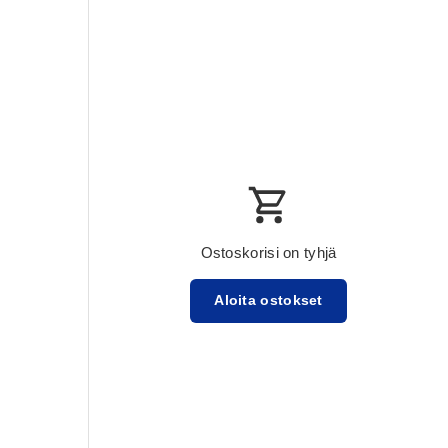
Ostoskorisi on tyhjä
Aloita ostokset
Välisumma:$0.00 USD
Lataa ...