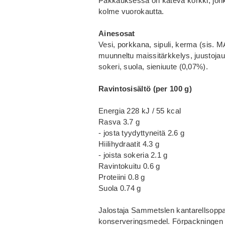
Pakkauksessa on kätevä korkki, jonka
kolme vuorokautta.
Ainesosat
Vesi, porkkana, sipuli, kerma (sis. M
muunneltu maissitärkkelys, juustojau
sokeri, suola, sieniuute (0,07%).
Ravintosisältö (per 100 g)
Energia 228 kJ / 55 kcal
Rasva 3.7 g
- josta tyydyttyneitä 2.6 g
Hiilihydraatit 4.3 g
- joista sokeria 2.1 g
Ravintokuitu 0.6 g
Proteiini 0.8 g
Suola 0.74 g
Jalostaja Sammetslen kantarellsoppa 
konserveringsmedel. Förpackningen h