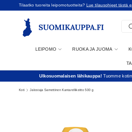
Tilaatko Yhdysvaltoihin?
Tutustu uusiin tullikäyt
Jatka sisältöön
Etsi
E
LEIPOMO
RUOKA JA JUOMA
K
T
Ulkosuomalaisen lähikauppa!
Tuomme kotima
Koti
Jalostaja Samettinen Kantarellikeitto 500 g