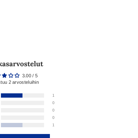
kasarvostelut
3.00 / 5
tuu 2 arvosteluihin
1
0
0
0
1