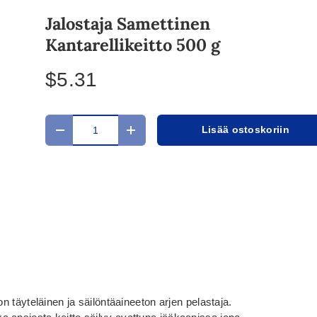
Jalostaja Samettinen
Kantarellikeitto 500 g
$5.31
Määrä
Lisää ostoskoriin
Translation missing: fi.cart.items.decrease_quantit
Translation missing: fi.cart.items.in
on täyteläinen ja säilöntäaineeton arjen pelastaja.