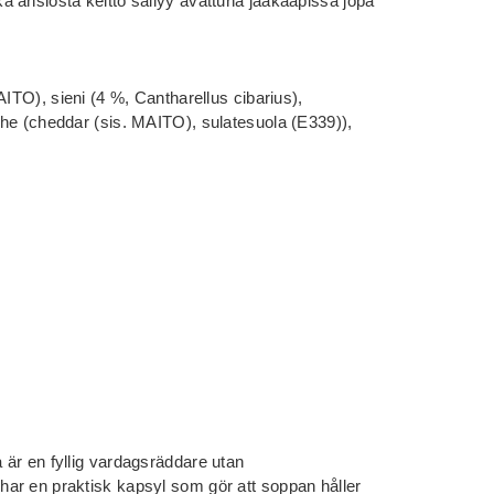
 ansiosta keitto säilyy avattuna jääkaapissa jopa
AITO), sieni (4 %, Cantharellus cibarius),
he (cheddar (sis. MAITO), sulatesuola (E339)),
är en fyllig vardagsräddare utan
ar en praktisk kapsyl som gör att soppan håller