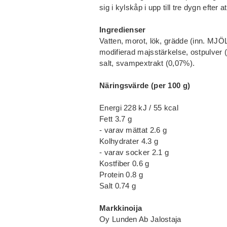
sig i kylskåp i upp till tre dygn efter 
Ingredienser
Vatten, morot, lök, grädde (inn. MJÖ
modifierad majsstärkelse, ostpulver 
salt, svampextrakt (0,07%).
Näringsvärde (per 100 g)
Energi 228 kJ / 55 kcal
Fett 3.7 g
- varav mättat 2.6 g
Kolhydrater 4.3 g
- varav socker 2.1 g
Kostfiber 0.6 g
Protein 0.8 g
Salt 0.74 g
Markkinoija
Oy Lunden Ab Jalostaja