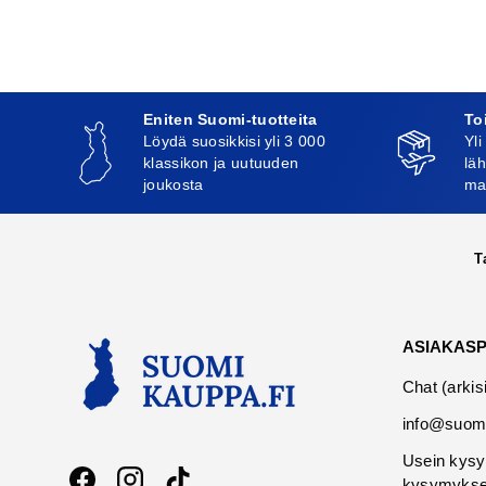
Eniten Suomi-tuotteita
To
Löydä suosikkisi yli 3 000
Yli
klassikon ja uutuuden
läh
joukosta
ma
T
ASIAKAS
Chat (arkis
info@suomi
Usein kysy
kysymykse