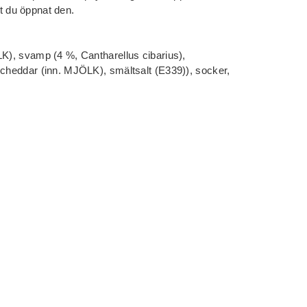
att du öppnat den.
LK), svamp (4 %, Cantharellus cibarius),
(cheddar (inn. MJÖLK), smältsalt (E339)), socker,