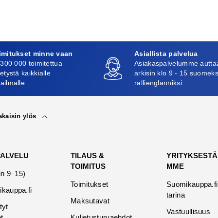
imitukset minne vaan
Asiallista palvelua
 300 000 toimitettua
Asiakaspalvelumme autta
etystä kaikkialle
arkisin klo 9 - 15 suomeks
ailmalle
rallienglanniksi
akaisin ylös
PALVELU
TILAUS &
YRITYKSESTÄ
TOIMITUS
MME
in 9–15)
Toimitukset
Suomikauppa.fi
kauppa.fi
tarina
Maksutavat
tyt
Vastuullisuus
t
Kuljetusturvaehdot