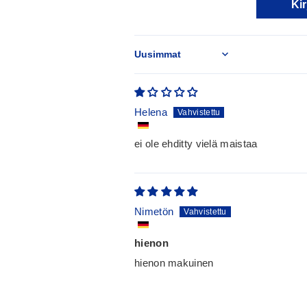
Kir
Sort by
Helena
ei ole ehditty vielä maistaa
Nimetön
hienon
hienon makuinen