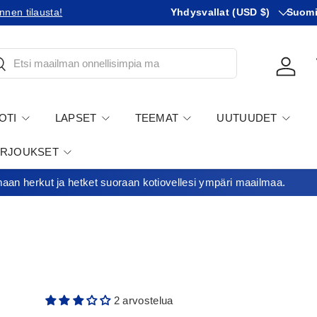
Maa
KIeli
äntöihin!
Yhdysvallat (USD $)
Minimitilausraja 35€
Suom
tsi
Kirjau
OTI
LAPSET
TEEMAT
UUTUUDET
ARJOUKSET
an herkut ja hetket suoraan kotiovellesi ympäri maailmaa.
2 arvostelua