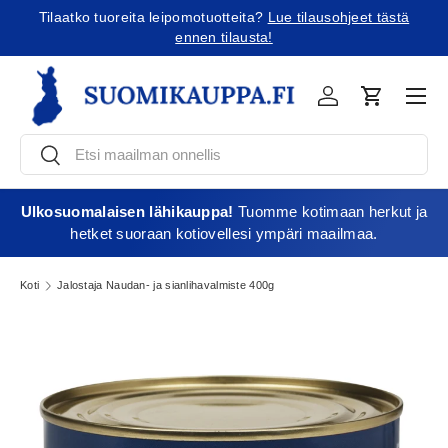
Tilaatko tuoreita leipomotuotteita?
Lue tilausohjeet tästä
Jatka sisältöön
ennen tilausta!
Vali
Kirjaudu
Ostoskori
Etsi
Etsi
Ulkosuomalaisen lähikauppa!
Tuomme kotimaan herkut ja
hetket suoraan kotiovellesi ympäri maailmaa.
Koti
Jalostaja Naudan- ja sianlihavalmiste 400g