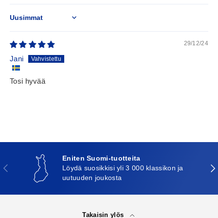
Sort by
29/12/24
Jani
Tosi hyvää
Eniten Suomi-tuotteita
Edellinen
Seu
Löydä suosikkisi yli 3 000 klassikon ja
uutuuden joukosta
Takaisin ylös