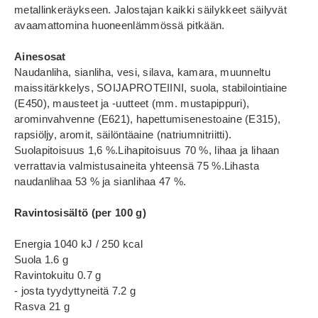
metallinkeräykseen. Jalostajan kaikki säilykkeet säilyvät
avaamattomina huoneenlämmössä pitkään.
Ainesosat
Naudanliha, sianliha, vesi, silava, kamara, muunneltu
maissitärkkelys, SOIJAPROTEIINI, suola, stabilointiaine
(E450), mausteet ja -uutteet (mm. mustapippuri),
arominvahvenne (E621), hapettumisenestoaine (E315),
rapsiöljy, aromit, säilöntäaine (natriumnitriitti).
Suolapitoisuus 1,6 %.Lihapitoisuus 70 %, lihaa ja lihaan
verrattavia valmistusaineita yhteensä 75 %.Lihasta
naudanlihaa 53 % ja sianlihaa 47 %.
Ravintosisältö (per 100 g)
Energia 1040 kJ / 250 kcal
Suola 1.6 g
Ravintokuitu 0.7 g
- josta tyydyttyneitä 7.2 g
Rasva 21 g