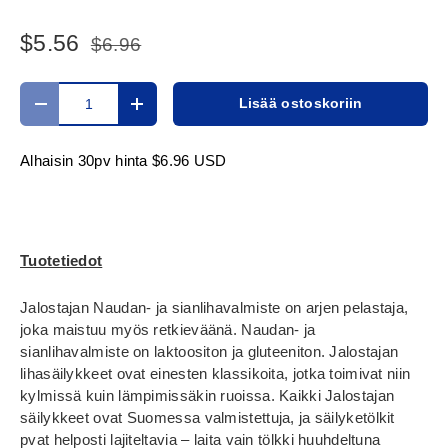
$5.56
$6.96
Määrä
Lisää ostoskoriin
Translation missing: fi.cart.items.decrease_quantity
Translation missing: fi.cart.items.increase_
Alhaisin 30pv hinta
$6.96 USD
Tuotetiedot
Jalostajan Naudan- ja sianlihavalmiste on arjen pelastaja,
joka maistuu myös retkieväänä. Naudan- ja
sianlihavalmiste on laktoositon ja gluteeniton. Jalostajan
lihasäilykkeet ovat einesten klassikoita, jotka toimivat niin
kylmissä kuin lämpimissäkin ruoissa. Kaikki Jalostajan
säilykkeet ovat Suomessa valmistettuja, ja säilyketölkit
pvat helposti lajiteltavia – laita vain tölkki huuhdeltuna