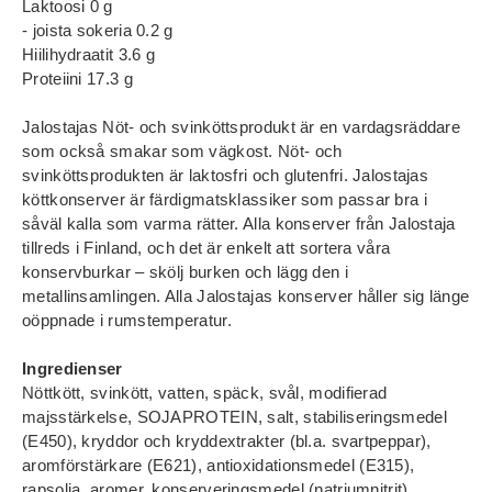
Laktoosi 0 g
- joista sokeria 0.2 g
Hiilihydraatit 3.6 g
Proteiini 17.3 g
Jalostajas Nöt- och svinköttsprodukt är en vardagsräddare
som också smakar som vägkost. Nöt- och
svinköttsprodukten är laktosfri och glutenfri. Jalostajas
köttkonserver är färdigmatsklassiker som passar bra i
såväl kalla som varma rätter. Alla konserver från Jalostaja
tillreds i Finland, och det är enkelt att sortera våra
konservburkar – skölj burken och lägg den i
metallinsamlingen. Alla Jalostajas konserver håller sig länge
oöppnade i rumstemperatur.
Ingredienser
Nöttkött, svinkött, vatten, späck, svål, modifierad
majsstärkelse, SOJAPROTEIN, salt, stabiliseringsmedel
(E450), kryddor och kryddextrakter (bl.a. svartpeppar),
aromförstärkare (E621), antioxidationsmedel (E315),
rapsolja, aromer, konserveringsmedel (natriumnitrit).