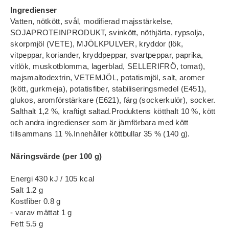
Ingredienser
Vatten, nötkött, svål, modifierad majsstärkelse,
SOJAPROTEINPRODUKT, svinkött, nöthjärta, rypsolja,
skorpmjöl (VETE), MJÖLKPULVER, kryddor (lök,
vitpeppar, koriander, kryddpeppar, svartpeppar, paprika,
vitlök, muskotblomma, lagerblad, SELLERIFRÖ, tomat),
majsmaltodextrin, VETEMJÖL, potatismjöl, salt, aromer
(kött, gurkmeja), potatisfiber, stabiliseringsmedel (E451),
glukos, aromförstärkare (E621), färg (sockerkulör), socker.
Salthalt 1,2 %, kraftigt saltad.Produktens kötthalt 10 %, kött
och andra ingredienser som är jämförbara med kött
tillsammans 11 %.Innehåller köttbullar 35 % (140 g).
Näringsvärde (per 100 g)
Energi 430 kJ / 105 kcal
Salt 1.2 g
Kostfiber 0.8 g
- varav mättat 1 g
Fett 5.5 g