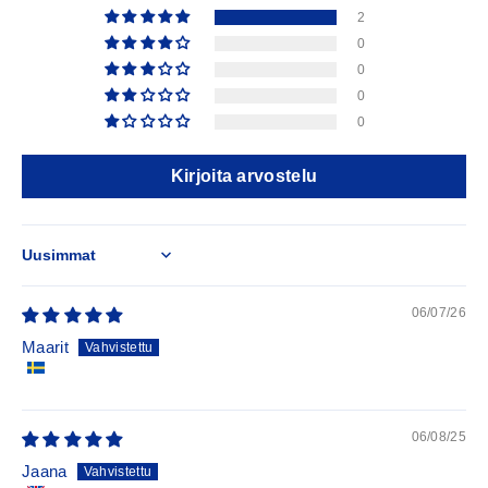
2
0
0
0
0
Kirjoita arvostelu
Sort by
06/07/26
Maarit
06/08/25
Jaana