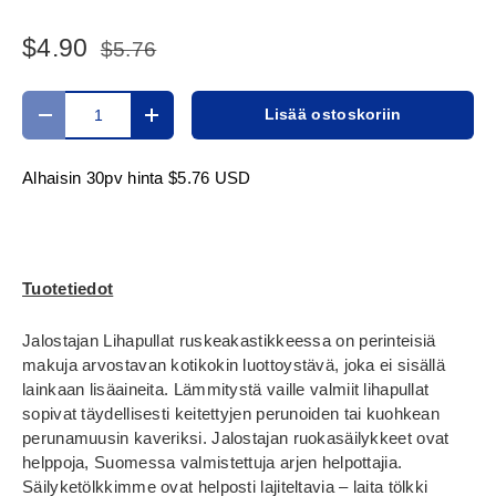
$4.90
$5.76
Määrä
Lisää ostoskoriin
Translation missing: fi.cart.items.decrease_quantity
Translation missing: fi.cart.items.increase_
Alhaisin 30pv hinta
$5.76 USD
Tuotetiedot
Jalostajan Lihapullat ruskeakastikkeessa on perinteisiä
makuja arvostavan kotikokin luottoystävä, joka ei sisällä
lainkaan lisäaineita. Lämmitystä vaille valmiit lihapullat
sopivat täydellisesti keitettyjen perunoiden tai kuohkean
perunamuusin kaveriksi. Jalostajan ruokasäilykkeet ovat
helppoja, Suomessa valmistettuja arjen helpottajia.
Säilyketölkkimme ovat helposti lajiteltavia – laita tölkki