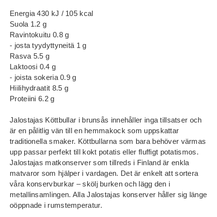
Energia 430 kJ / 105 kcal
Suola 1.2 g
Ravintokuitu 0.8 g
- josta tyydyttyneitä 1 g
Rasva 5.5 g
Laktoosi 0.4 g
- joista sokeria 0.9 g
Hiilihydraatit 8.5 g
Proteiini 6.2 g
Jalostajas Köttbullar i brunsås innehåller inga tillsatser och
är en pålitlig vän till en hemmakock som uppskattar
traditionella smaker. Köttbullarna som bara behöver värmas
upp passar perfekt till kokt potatis eller fluffigt potatismos.
Jalostajas matkonserver som tillreds i Finland är enkla
matvaror som hjälper i vardagen. Det är enkelt att sortera
våra konservburkar – skölj burken och lägg den i
metallinsamlingen. Alla Jalostajas konserver håller sig länge
oöppnade i rumstemperatur.