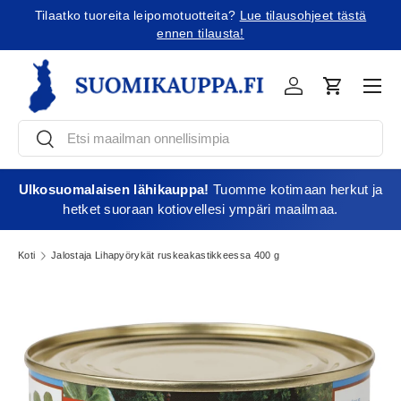
Tilaatko tuoreita leipomotuotteita?
Lue tilausohjeet tästä
Jatka sisältöön
ennen tilausta!
Vali
Kirjaudu
Ostoskori
Etsi
Etsi
Ulkosuomalaisen lähikauppa!
Tuomme kotimaan herkut ja
hetket suoraan kotiovellesi ympäri maailmaa.
Koti
Jalostaja Lihapyörykät ruskeakastikkeessa 400 g