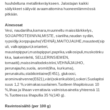
huuhdeltuna metallinkeräykseen. Jalostajan kaikki
säilykkeet säilyvät avaamattomina huoneenlämmössä
pitkään.
Ainesosat
Vesi, naudanliha,kamara,muunneltu maissitärkkelys,
SOIJAPROTEIINIVALMISTE, sianliha,naudan sydän,
rypsiöljy,korppujauho(VEHNÄ),MAITOJAUHE,mausteet(sip
uli, valkopippuri,korianteri,
maustepippuri,mustapippuri,paprika,valkosipuli,muskotinku
kka, laakerinlehti, SELLERINSIEMEN,
tomaatti),maissimaltodekstriini,VEHNÄJAUHO,
perunajauho,suola, aromit(liha, kurkuma),
perunakuitu,stabilointiaine(E451), glukoosi,
arominvahvenne(E621),väri(sokerikulööri),sokeri.Suolapitoi
suus 1,2 %,voimakassuolainen.Tuotteen lihapitoisuus 10
%,lihaa ja lihaan verrattavia valmistusaineita yhteensä 11
%.Tuotteessa lihapullia 35 %(140 g).
Ravintosisältö (per 100 g)