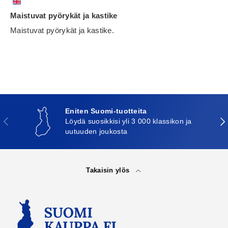
Maistuvat pyörykät ja kastike
Maistuvat pyörykät ja kastike.
Eniten Suomi-tuotteita
Edellinen
Seu
Löydä suosikkisi yli 3 000 klassikon ja
uutuuden joukosta
Takaisin ylös