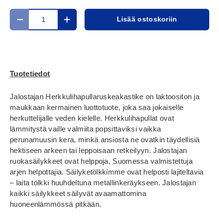
Määrä
Lisää ostoskoriin
Translation missing: fi.cart.items.decrease_quantity
Translation missing: fi.cart.items.increase_
Tuotetiedot
Jalostajan Herkkulihapullaruskeakastike on laktoositon ja
maukkaan kermainen luottotuote, joka saa jokaiselle
herkuttelijalle veden kielelle. Herkkulihapullat ovat
lämmitystä vaille valmiita popsittaviksi vaikka
perunamuusin kera, minkä ansiosta ne ovatkin täydellisiä
hektiseen arkeen tai leppoisaan retkeilyyn. Jalostajan
ruokasäilykkeet ovat helppoja, Suomessa valmistettuja
arjen helpottajia. Säilyketölkkimme ovat helposti lajiteltavia
– laita tölkki huuhdeltuna metallinkeräykseen. Jalostajan
kaikki säilykkeet säilyvät avaamattomina
huoneenlämmössä pitkään.