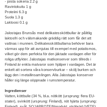
- joista sokeria 2.2 g
Ravintokuitu 1 g
Proteiini 6.3 g
Suola 1.3 g
Laktoosi 0.1 g
Jalostajas Brunsås med delikatessköttbullar är pålitlig
laktosfri och välsmakande gräddig rätt som får det att
vattnas i munnen. Delikatessköttbullarna behöver bara
värmas upp för att avnjutas till exempel med potatismos,
vilket gör dem perfekta för den jäktade vardagen eller för
roliga utflykter. Jalostajas matkonserver som tillreds i
Finland är enkla matvaror som hjälper i vardagen. Det är
enkelt att sortera våra konservburkar – skölj burken och
lägg den i metallinsamlingen. Alla Jalostajas konserver
håller sig länge oöppnade i rumstemperatur.
Ingredienser
Vatten, köttbulle (34 %, bl.a. nötkött (ursprung: flera EU-
stater), svinkött (ursprung: Finland), nöt hjärta (ursprung:
Finland), svål, SOJAPROTEINprodukt, ströbröd (VETE),