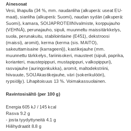
Ainesosat
Vesi, lihapulla (34 %, mm. naudanliha (alkuperä: useat EU-
maat), sianliha (alkuperä: Suomi), naudan sydän (alkuperä:
Suomi), kamara, SOIJAPROTEIINIvalmiste, korppujauho
(VEHNÄ), perunajauho, sipuli, muunneltu maissitärkkelys,
suola, perunakuitu, stabilointiaine (E451), dekstroosi
(maissi), aromit), kerma (kerma (sis. MAITO),
sakeuttamisaine (karrageeni)), kastikejauhe (mm.
muunnettu tärkkelys, fariinisokeri, mausteet (sipuli, paprika,
korianteri, maustepippuri, mustapippuri, valkopippuri),
rasvajauhe (auringonkukka), aromit, maltodekstriini,
hiivauute, SOIJAkastikejauhe, väri (sokerikulööri),
rypsiöljy). Lihapitoisuus 13 %. Voimakassuolainen.
Ravintosisältö (per 100 g)
Energia 605 kJ / 145 kcal
Rasva 9.2 g
- josta tyydyttyneitä 4.1 g
Hiilihydraatit 8.8 g