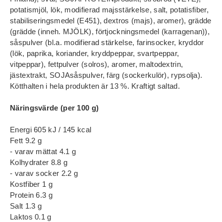
potatismjöl, lök, modifierad majsstärkelse, salt, potatisfiber,
stabiliseringsmedel (E451), dextros (majs), aromer), grädde
(grädde (inneh. MJÖLK), förtjockningsmedel (karragenan)),
såspulver (bl.a. modifierad stärkelse, farinsocker, kryddor
(lök, paprika, koriander, kryddpeppar, svartpeppar,
vitpeppar), fettpulver (solros), aromer, maltodextrin,
jästextrakt, SOJAsåspulver, färg (sockerkulör), rypsolja).
Kötthalten i hela produkten är 13 %. Kraftigt saltad.
Näringsvärde (per 100 g)
Energi 605 kJ / 145 kcal
Fett 9.2 g
- varav mättat 4.1 g
Kolhydrater 8.8 g
- varav socker 2.2 g
Kostfiber 1 g
Protein 6.3 g
Salt 1.3 g
Laktos 0.1 g