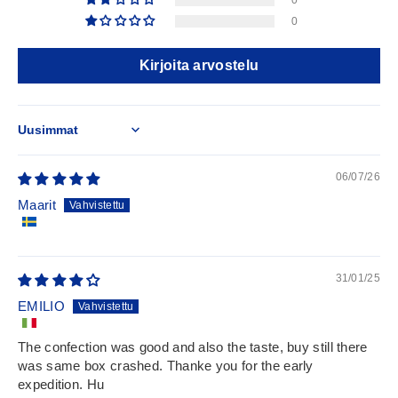
0
0
Kirjoita arvostelu
Sort by
06/07/26
Maarit
31/01/25
EMILIO
The confection was good and also the taste, buy still there
was same box crashed. Thanke you for the early
expedition. Hu