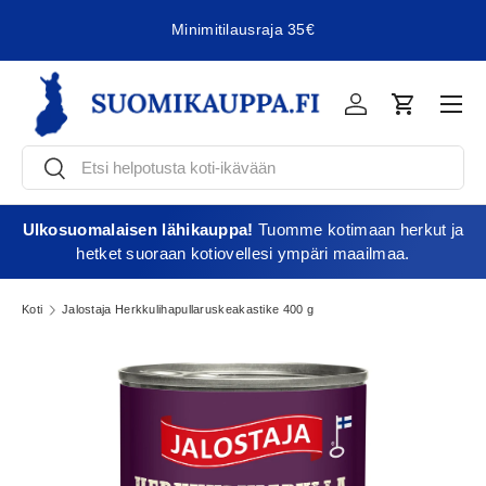
Minimitilausraja 35€
Jatka sisältöön
Vali
Kirjaudu
Ostoskori
Etsi
Etsi
Ulkosuomalaisen lähikauppa!
Tuomme kotimaan herkut ja
hetket suoraan kotiovellesi ympäri maailmaa.
Koti
Jalostaja Herkkulihapullaruskeakastike 400 g