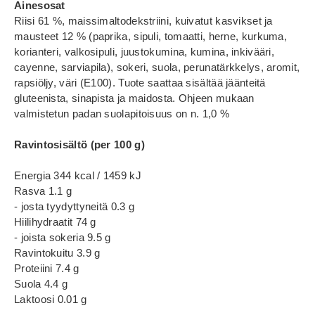
Ainesosat
Riisi 61 %, maissimaltodekstriini, kuivatut kasvikset ja
mausteet 12 % (paprika, sipuli, tomaatti, herne, kurkuma,
korianteri, valkosipuli, juustokumina, kumina, inkivääri,
cayenne, sarviapila), sokeri, suola, perunatärkkelys, aromit,
rapsiöljy, väri (E100). Tuote saattaa sisältää jäänteitä
gluteenista, sinapista ja maidosta. Ohjeen mukaan
valmistetun padan suolapitoisuus on n. 1,0 %
Ravintosisältö (per 100 g)
Energia 344 kcal / 1459 kJ
Rasva 1.1 g
- josta tyydyttyneitä 0.3 g
Hiilihydraatit 74 g
- joista sokeria 9.5 g
Ravintokuitu 3.9 g
Proteiini 7.4 g
Suola 4.4 g
Laktoosi 0.01 g