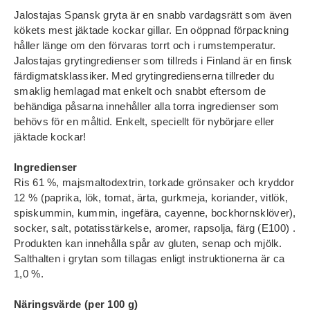
Jalostajas Spansk gryta är en snabb vardagsrätt som även
kökets mest jäktade kockar gillar. En oöppnad förpackning
håller länge om den förvaras torrt och i rumstemperatur.
Jalostajas grytingredienser som tillreds i Finland är en finsk
färdigmatsklassiker. Med grytingredienserna tillreder du
smaklig hemlagad mat enkelt och snabbt eftersom de
behändiga påsarna innehåller alla torra ingredienser som
behövs för en måltid. Enkelt, speciellt för nybörjare eller
jäktade kockar!
Ingredienser
Ris 61 %, majsmaltodextrin, torkade grönsaker och kryddor
12 % (paprika, lök, tomat, ärta, gurkmeja, koriander, vitlök,
spiskummin, kummin, ingefära, cayenne, bockhornsklöver),
socker, salt, potatisstärkelse, aromer, rapsolja, färg (E100) .
Produkten kan innehålla spår av gluten, senap och mjölk.
Salthalten i grytan som tillagas enligt instruktionerna är ca
1,0 %.
Näringsvärde (per 100 g)