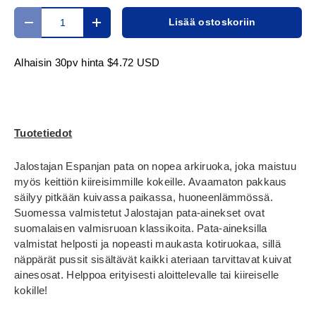
Määrä
Lisää ostoskoriin
Translation missing: fi.cart.items.decrease_quantity
Translation missing: fi.cart.items.increase_
Alhaisin 30pv hinta
$4.72 USD
Tuotetiedot
Jalostajan Espanjan pata on nopea arkiruoka, joka maistuu
myös keittiön kiireisimmille kokeille. Avaamaton pakkaus
säilyy pitkään kuivassa paikassa, huoneenlämmössä.
Suomessa valmistetut Jalostajan pata-ainekset ovat
suomalaisen valmisruoan klassikoita. Pata-aineksilla
valmistat helposti ja nopeasti maukasta kotiruokaa, sillä
näppärät pussit sisältävät kaikki ateriaan tarvittavat kuivat
ainesosat. Helppoa erityisesti aloittelevalle tai kiireiselle
kokille!