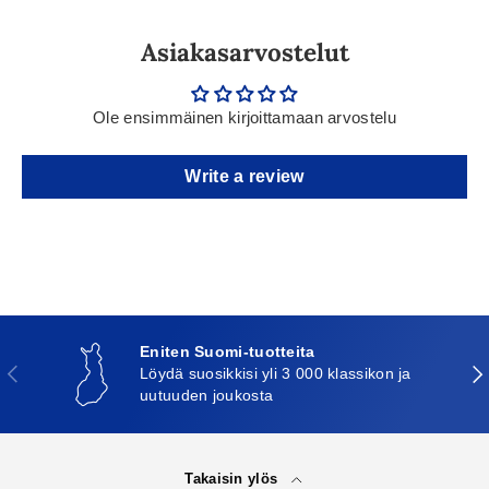
Asiakasarvostelut
Ole ensimmäinen kirjoittamaan arvostelu
Write a review
Eniten Suomi-tuotteita
Edellinen
Seu
Löydä suosikkisi yli 3 000 klassikon ja
uutuuden joukosta
Takaisin ylös