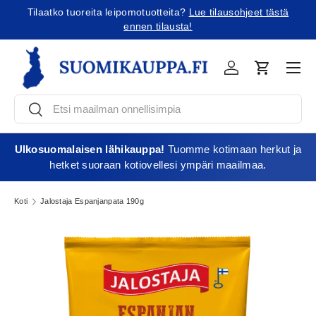
Tilaatko tuoreita leipomotuotteita?
Lue tilausohjeet tästä
Jatka sisältöön
ennen tilausta!
Vali
Kirjaudu
Ostoskori
Etsi
Etsi
Ulkosuomalaisen lähikauppa!
Tuomme kotimaan herkut ja
hetket suoraan kotiovellesi ympäri maailmaa.
Koti
Jalostaja Espanjanpata 190g