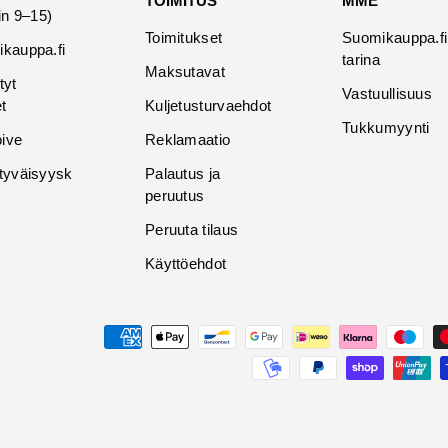
TOIMITUS
MME
in 9–15)
Toimitukset
Suomikauppa.fi
kauppa.fi
tarina
Maksutavat
tyt
Vastuullisuus
t
Kuljetusturvaehdot
Tukkumyynti
oive
Reklamaatio
tyväisyysk
Palautus ja
peruutus
Peruuta tilaus
Käyttöehdot
Maksutavat