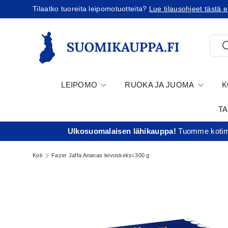
stä ennen tilausta!
Tilaatko Yhdysvaltoihin?
Tut
Jatka sisältöön
Etsi
E
LEIPOMO
RUOKA JA JUOMA
K
T
Ulkosuomalaisen lähikauppa!
Tuomme kotima
Koti
Fazer Jaffa Ananas leivoskeksi 300 g