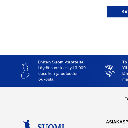
Kir
Eniten Suomi-tuotteita
To
Löydä suosikkisi yli 3 000
Yli
klassikon ja uutuuden
läh
joukosta
ma
T
ASIAKAS