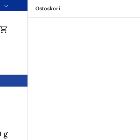
i
nimitilausraja 35€
Ostoskori
du
Ostoskori
0 g