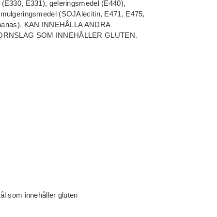
 (E330, E331), geleringsmedel (E440),
emulgeringsmedel (SOJAlecitin, E471, E475,
a. ananas). KAN INNEHÅLLA ANDRA
RNSLAG SOM INNEHÅLLER GLUTEN.
l som innehåller gluten