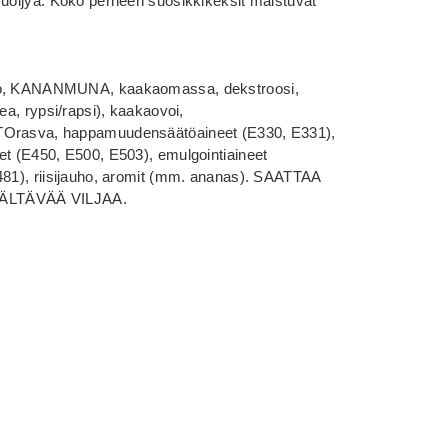
muöljyä. Koko perheen suosikkikeksit maistuvat
uho, KANANMUNA, kaakaomassa, dekstroosi,
ea, rypsi/rapsi), kaakaovoi,
ITOrasva, happamuudensäätöaineet (E330, E331),
et (E450, E500, E503), emulgointiaineet
481), riisijauho, aromit (mm. ananas). SAATTAA
ÄLTÄVÄÄ VILJAA.