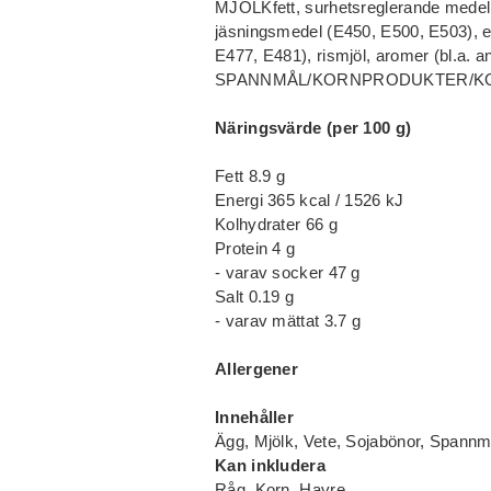
MJÖLKfett, surhetsreglerande medel
jäsningsmedel (E450, E500, E503), 
E477, E481), rismjöl, aromer (bl.
SPANNMÅL/KORNPRODUKTER/KO
Näringsvärde (per 100 g)
Fett 8.9 g
Energi 365 kcal / 1526 kJ
Kolhydrater 66 g
Protein 4 g
- varav socker 47 g
Salt 0.19 g
- varav mättat 3.7 g
Allergener
Innehåller
Ägg, Mjölk, Vete, Sojabönor, Spannmå
Kan inkludera
Råg, Korn, Havre