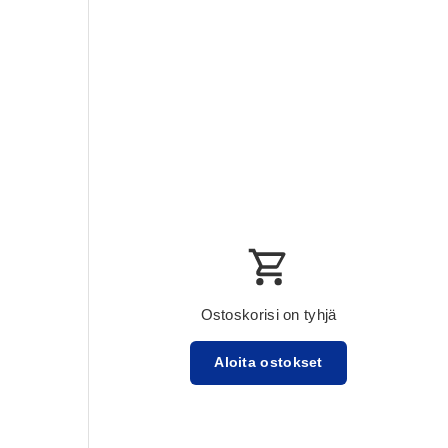
Ostoskorisi on tyhjä
Aloita ostokset
Välisumma:$0.00 USD
Lataa ...