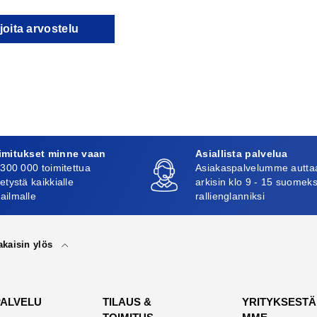
joita arvostelu
imitukset minne vaan
Asiallista palvelua
 300 000 toimitettua
Asiakaspalvelumme autta
etystä kaikkialle
arkisin klo 9 - 15 suomeks
ailmalle
rallienglanniksi
akaisin ylös
PALVELU
TILAUS &
YRITYKSESTÄ