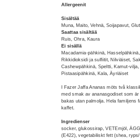
Allergeenit
Sisältää
Muna, Maito, Vehnä, Soijapavut, Glutee
Saattaa sisältää
Ruis, Ohra, Kaura
Ei sisällä
Macadamia-pähkinä, Hasselpähkinä, P
Rikkidioksidi ja sulfiitit, Nilviäiset,
Cashewpähkinä, Speltti, Kamut-vilja
Pistaasipähkinä, Kala, Äyriäiset
I Fazer Jaffa Ananas möts två klass
med smak av ananasgodiset som är b
bakas utan palmolja. Hela familjens fa
kaffet.
Ingredienser
socker, glukossirap, VETEmjöl, ÄGG
(E422), vegetabiliskt fett (shea, ry