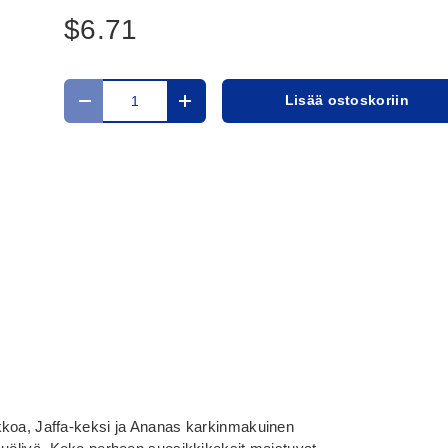
$6.71
Määrä
Lisää ostoskoriin
Translation missing: fi.cart.items.decrease_quantit
Translation missing: fi.cart.items.in
kkoa, Jaffa-keksi ja Ananas karkinmakuinen