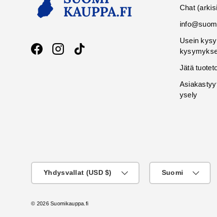
Chat (arkis
info@suomi
Usein kysy
kysymykse
Facebook
Instagram
TikTok
Jätä tuotet
Asiakastyy
ysely
Maa
KIeli
Yhdysvallat (USD $)
Suomi
© 2026
Suomikauppa.fi