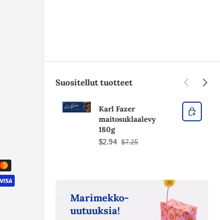
Edellinen
Seura
Suositellut tuotteet
Karl Fazer
maitosuklaalevy
180g
$2.94
$7.25
Marimekko-
uutuuksia!