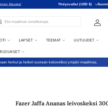
Maa
KIeli
ustu uusiin tullikäytäntöihin!
Yhdysvallat (USD $)
Suom
Mi
tsi
Kirjau
OTI
LAPSET
TEEMAT
UUTUUDET
ARJOUKSET
an herkut ja hetket suoraan kotiovellesi ympäri maailmaa.
Fazer Jaffa Ananas leivoskeksi 30