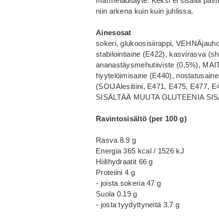
marmeladitäyte. Keksi ei sisällä pal
niin arkena kuin kuin juhlissa.
Ainesosat
sokeri, glukoosisiirappi, VEHNÄja
stabilointiaine (E422), kasvirasva (sh
ananastäysmehutiiviste (0,5%), MA
hyytelöimisaine (E440), nostatusaine
(SOIJAlesitiini, E471, E475, E477, E
SISÄLTÄÄ MUUTA GLUTEENIA SIS
Ravintosisältö (per 100 g)
Rasva 8.9 g
Energia 365 kcal / 1526 kJ
Hiilihydraatit 66 g
Proteiini 4 g
- joista sokeria 47 g
Suola 0.19 g
- josta tyydyttyneitä 3.7 g