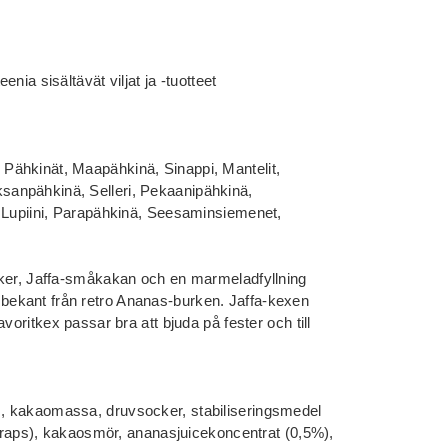
nia sisältävät viljat ja -tuotteet
ähkinät, Maapähkinä, Sinappi, Mantelit,
 Saksanpähkinä, Selleri, Pekaanipähkinä,
, Lupiini, Parapähkinä, Seesaminsiemenet,
iker, Jaffa-småkakan och en marmeladfyllning
ekant från retro Ananas-burken. Jaffa-kexen
voritkex passar bra att bjuda på fester och till
, kakaomassa, druvsocker, stabiliseringsmedel
ps/raps), kakaosmör, ananasjuicekoncentrat (0,5%),