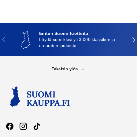
Eniten Suomi-tuotteita
Edellinen
Seu
Löydä suosikkisi yli 3 000 klassikon ja
uutuuden joukosta
Takaisin ylös
Facebook
Instagram
TikTok