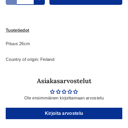
Translation missing: fi.cart.items.decrease_quantity
Translation missing: fi.cart.items.increase_
Tuotetiedot
Pituus 26cm
Country of origin: Finland
Asiakasarvostelut
Ole ensimmäinen kirjoittamaan arvostelu
Kirjoita arvostelu