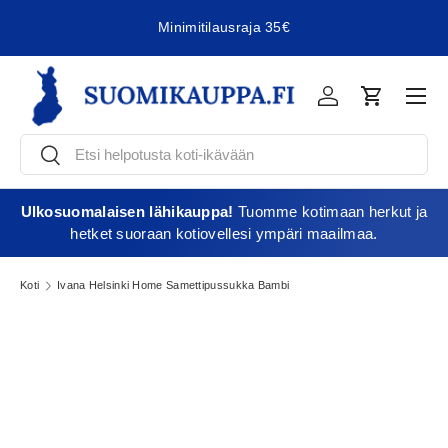
Minimitilausraja 35€
Jatka sisältöön
Vali
Kirjaudu
Ostoskori
Etsi
Etsi
Ulkosuomalaisen lähikauppa!
Tuomme kotimaan herkut ja
hetket suoraan kotiovellesi ympäri maailmaa.
Koti
Ivana Helsinki Home Samettipussukka Bambi