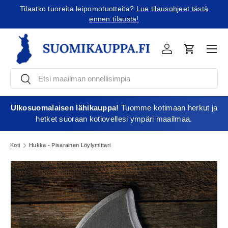
Tilaatko tuoreita leipomotuotteita?
Lue tilausohjeet tästä
Jatka sisältöön
ennen tilausta!
Vali
Kirjaudu
Ostoskori
Etsi
Etsi
Ulkosuomalaisen lähikauppa!
Tuomme kotimaan herkut ja
hetket suoraan kotiovellesi ympäri maailmaa.
Koti
Hukka - Pisarainen Löylymittari