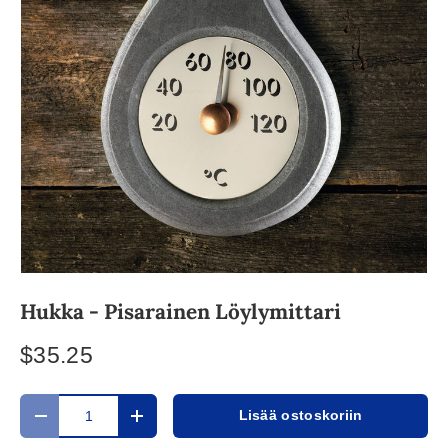
Hukka - Pisarainen Löylymittari
$35.25
Määrä
Lisää ostoskoriin
Translation missing: fi.cart.items.decrease_quantity
Translation missing: fi.cart.items.increase_