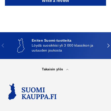
Write a review
Eniten Suomi-tuotteita
Edellinen
Seu
Löydä suosikkisi yli 3 000 klassikon ja
uutuuden joukosta
Takaisin ylös