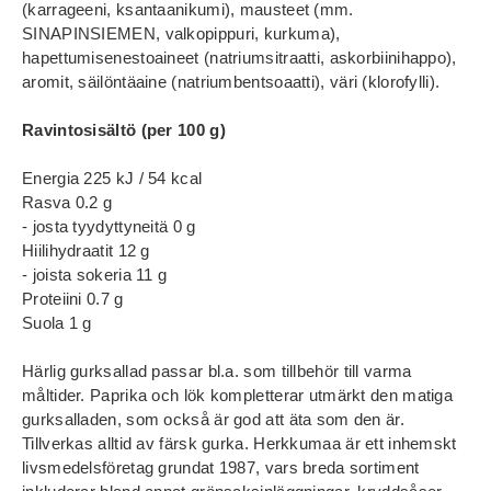
(karrageeni, ksantaanikumi), mausteet (mm.
SINAPINSIEMEN, valkopippuri, kurkuma),
hapettumisenestoaineet (natriumsitraatti, askorbiinihappo),
aromit, säilöntäaine (natriumbentsoaatti), väri (klorofylli).
Ravintosisältö (per 100 g)
Energia 225 kJ / 54 kcal
Rasva 0.2 g
- josta tyydyttyneitä 0 g
Hiilihydraatit 12 g
- joista sokeria 11 g
Proteiini 0.7 g
Suola 1 g
Härlig gurksallad passar bl.a. som tillbehör till varma
måltider. Paprika och lök kompletterar utmärkt den matiga
gurksalladen, som också är god att äta som den är.
Tillverkas alltid av färsk gurka. Herkkumaa är ett inhemskt
livsmedelsföretag grundat 1987, vars breda sortiment