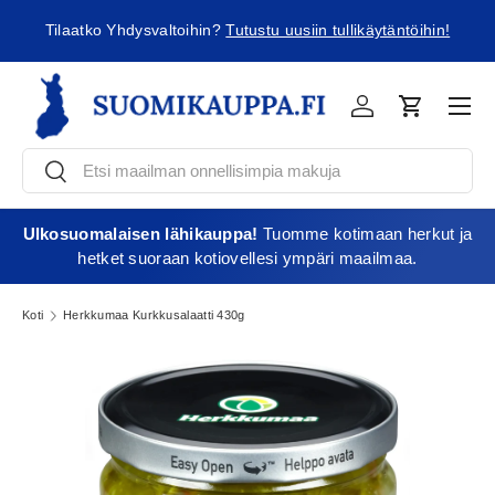
ä
Tilaatko Yhdysvaltoihin?
Tutustu uusiin tullikäytäntöihin!
Jatka sisältöön
Vali
Kirjaudu
Ostoskori
Etsi
Etsi
Ulkosuomalaisen lähikauppa!
Tuomme kotimaan herkut ja
hetket suoraan kotiovellesi ympäri maailmaa.
Koti
Herkkumaa Kurkkusalaatti 430g