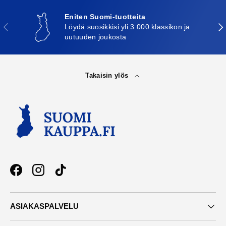
Eniten Suomi-tuotteita
Edellinen
Seu
Löydä suosikkisi yli 3 000 klassikon ja
uutuuden joukosta
Takaisin ylös
Facebook
Instagram
TikTok
ASIAKASPALVELU