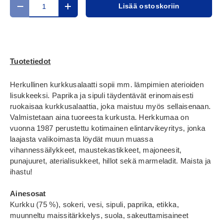
Määrä
Lisää ostoskoriin
Translation missing: fi.cart.items.decrease_quantity
Translation missing: fi.cart.items.increase_
Tuotetiedot
Herkullinen kurkkusalaatti sopii mm. lämpimien aterioiden
lisukkeeksi. Paprika ja sipuli täydentävät erinomaisesti
ruokaisaa kurkkusalaattia, joka maistuu myös sellaisenaan.
Valmistetaan aina tuoreesta kurkusta. Herkkumaa on
vuonna 1987 perustettu kotimainen elintarvikeyritys, jonka
laajasta valikoimasta löydät muun muassa
vihannessäilykkeet, maustekastikkeet, majoneesit,
punajuuret, aterialisukkeet, hillot sekä marmeladit. Maista ja
ihastu!
Ainesosat
Kurkku (75 %), sokeri, vesi, sipuli, paprika, etikka,
muunneltu maissitärkkelys, suola, sakeuttamisaineet