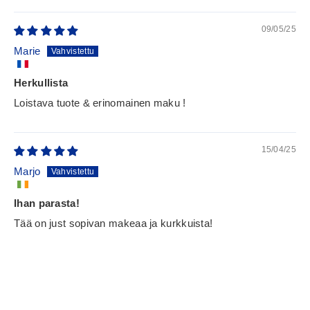
09/05/25
Marie
Herkullista
Loistava tuote & erinomainen maku !
15/04/25
Marjo
Ihan parasta!
Tää on just sopivan makeaa ja kurkkuista!