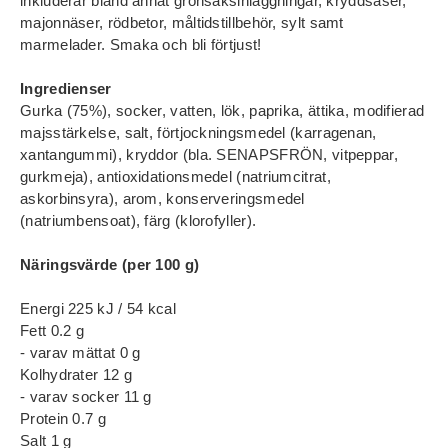
inkluderar bland annat grönsaksinläggningar, kryddsåser,
majonnäser, rödbetor, måltids­tillbehör, sylt samt
marmelader. Smaka och bli förtjust!
Ingredienser
Gurka (75%), socker, vatten, lök, paprika, ättika, modifierad
majsstärkelse, salt, förtjockningsmedel (karragenan,
xantangummi), kryddor (bla. SENAPSFRÖN, vitpeppar,
gurkmeja), antioxidationsmedel (natriumcitrat,
askorbinsyra), arom, konserveringsmedel
(natriumbensoat), färg (klorofyller).
Näringsvärde (per 100 g)
Energi 225 kJ / 54 kcal
Fett 0.2 g
- varav mättat 0 g
Kolhydrater 12 g
- varav socker 11 g
Protein 0.7 g
Salt 1 g