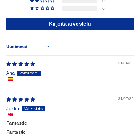
0
0
Kirjoita arvostelu
Sort by
21/06/26
Ana
31/07/25
Jukka
Fantastic
Fantastic