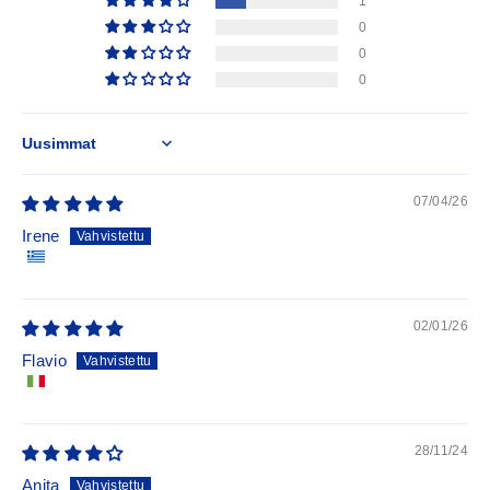
1
0
0
0
Sort by
07/04/26
Irene
02/01/26
Flavio
28/11/24
Anita