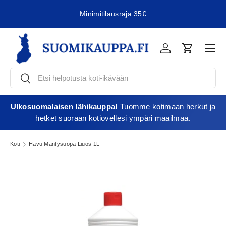
Minimitilausraja 35€
Jatka sisältöön
Vali
Kirjaudu
Ostoskori
Etsi
Etsi
Ulkosuomalaisen lähikauppa!
Tuomme kotimaan herkut ja
hetket suoraan kotiovellesi ympäri maailmaa.
Koti
Havu Mäntysuopa Liuos 1L