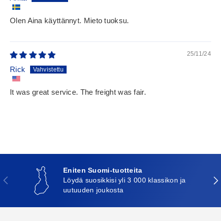
Olen Aina käyttännyt. Mieto tuoksu.
25/11/24
Rick
It was great service. The freight was fair.
Eniten Suomi-tuotteita
Edellinen
Seu
Löydä suosikkisi yli 3 000 klassikon ja
uutuuden joukosta