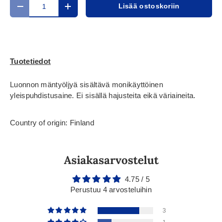
Määrä
Lisää ostoskoriin
Translation missing: fi.cart.items.decrease_quantity
Translation missing: fi.cart.items.increase_
Tuotetiedot
Luonnon mäntyöljyä sisältävä monikäyttöinen
yleispuhdistusaine. Ei sisällä hajusteita eikä väriaineita.
Country of origin: Finland
Asiakasarvostelut
4.75 / 5
Perustuu 4 arvosteluihin
3