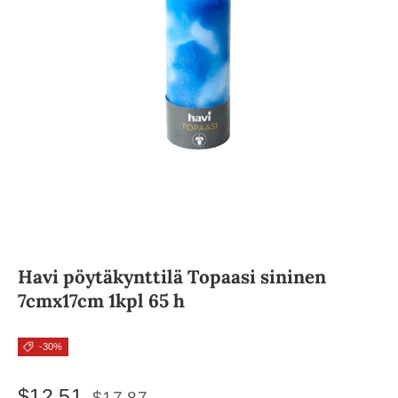
Havi pöytäkynttilä Topaasi sininen
7cmx17cm 1kpl 65 h
-30%
$12.51
$17.87