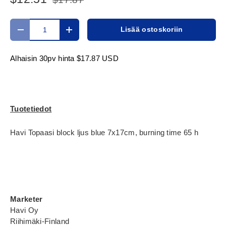
Määrä
Lisää ostoskoriin
Translation missing: fi.cart.items.decrease_quantity
Translation missing: fi.cart.items.increase_
Alhaisin 30pv hinta
$17.87 USD
Tuotetiedot
Havi Topaasi block ljus blue 7x17cm, burning time 65 h
Marketer
Havi Oy
Riihimäki-Finland