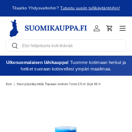
ä
Tilaatko Yhdysvaltoihin?
Tutustu uusiin tullikäytäntöihin!
Jatka sisältöön
Vali
Kirjaudu
Ostoskori
Etsi
Etsi
Ulkosuomalaisen lähikauppa!
Tuomme kotimaan herkut ja
hetket suoraan kotiovellesi ympäri maailmaa.
Koti
Havi pöytäkynttilä Topaasi sininen 7cmx17cm 1kpl 65 h