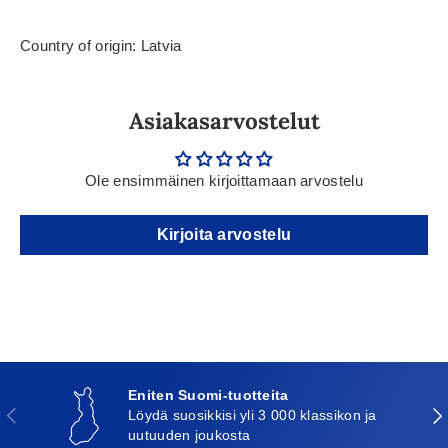
Country of origin: Latvia
Asiakasarvostelut
Ole ensimmäinen kirjoittamaan arvostelu
Kirjoita arvostelu
Eniten Suomi-tuotteita
Edellinen
Seu
Löydä suosikkisi yli 3 000 klassikon ja
uutuuden joukosta