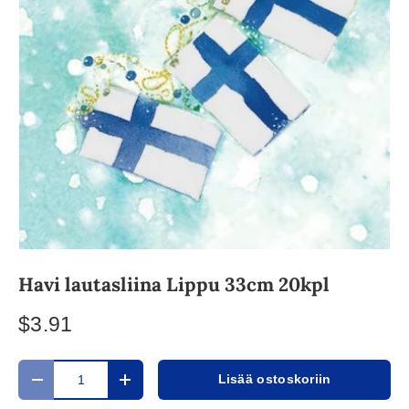
Havi lautasliina Lippu 33cm 20kpl
$3.91
Määrä
Lisää ostoskoriin
Translation missing: fi.cart.items.decrease_quantity
Translation missing: fi.cart.items.increase_