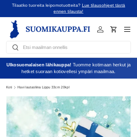
Tilaatko tuoreita leipomotuotteita?
Lue tilausohjeet tästä
Jatka sisältöön
ennen tilausta!
Vali
Kirjaudu
Ostoskori
Etsi
Etsi
Ulkosuomalaisen lähikauppa!
Tuomme kotimaan herkut ja
hetket suoraan kotiovellesi ympäri maailmaa.
Koti
Havi lautasliina Lippu 33cm 20kpl