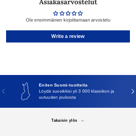
Asiakasarvostelut
Ole ensimmäinen kirjoittamaan arvostelu
Write a review
Eniten Suomi-tuotteita
Edellinen
Seu
Löydä suosikkisi yli 3 000 klassikon ja
uutuuden joukosta
Takaisin ylös