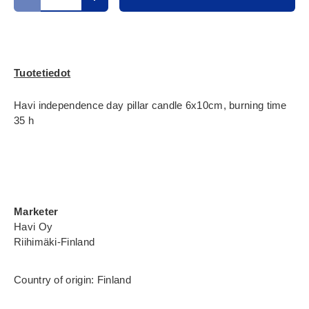
Translation missing: fi.cart.items.decrease_quantity
Translation missing: fi.cart.items.increase_
Tuotetiedot
Havi independence day pillar candle 6x10cm, burning time
35 h
Marketer
Havi Oy
Riihimäki-Finland
Country of origin: Finland