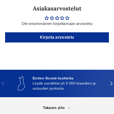
Asiakasarvostelut
Ole ensimmäinen kirjoittamaan arvostelu
Kirjoita arvostelu
Eniten Suomi-tuotteita
Edellinen
Seu
Löydä suosikkisi yli 3 000 klassikon ja
uutuuden joukosta
Takaisin ylös