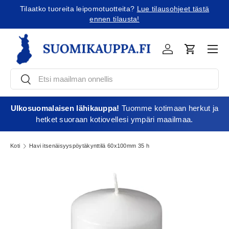
Tilaatko tuoreita leipomotuotteita?
Lue tilausohjeet tästä
Jatka sisältöön
ennen tilausta!
Vali
Kirjaudu
Ostoskori
Etsi
Etsi
Ulkosuomalaisen lähikauppa!
Tuomme kotimaan herkut ja
hetket suoraan kotiovellesi ympäri maailmaa.
Koti
Havi itsenäisyyspöytäkynttilä 60x100mm 35 h