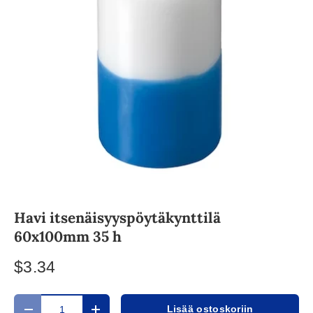
Havi itsenäisyyspöytäkynttilä
60x100mm 35 h
$3.34
Määrä
Lisää ostoskoriin