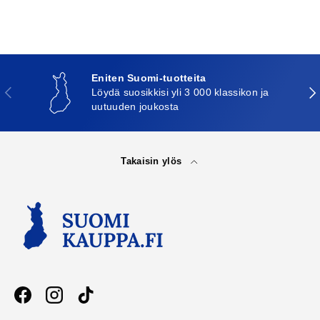
Eniten Suomi-tuotteita
Edellinen
Seu
Löydä suosikkisi yli 3 000 klassikon ja
uutuuden joukosta
Takaisin ylös
Facebook
Instagram
TikTok