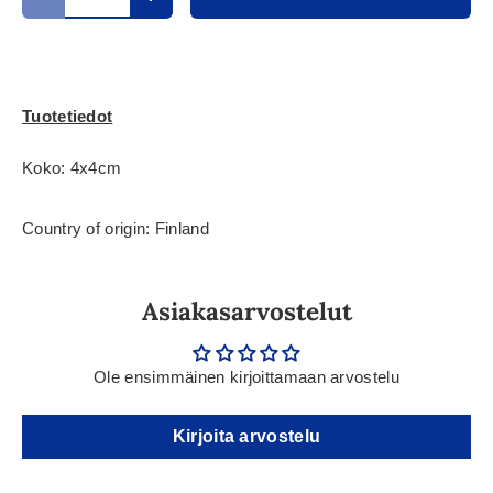
Translation missing: fi.cart.items.decrease_quantity
Translation missing: fi.cart.items.increase_
Tuotetiedot
Koko: 4x4cm
Country of origin: Finland
Asiakasarvostelut
Ole ensimmäinen kirjoittamaan arvostelu
Kirjoita arvostelu