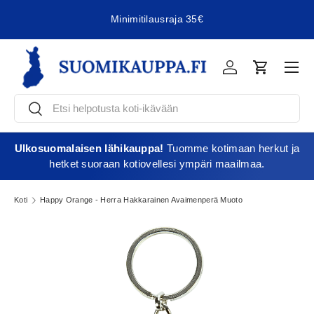
Minimitilausraja 35€
Jatka sisältöön
Vali
Kirjaudu
Ostoskori
Etsi
Etsi
Ulkosuomalaisen lähikauppa!
Tuomme kotimaan herkut ja
hetket suoraan kotiovellesi ympäri maailmaa.
Koti
Happy Orange - Herra Hakkarainen Avaimenperä Muoto