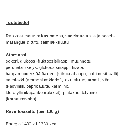
Tuotetiedot
Raikkaat maut: raikas omena, vadelma-vanilja ja peach-
marangue & tuttu salmiakkiruutu.
Ainesosat
sokeri, glukoosi-fruktoosisiirappi, muunnettu
perunatärkkelys, glukoosisiirappi, liivate,
happamuudensäätöaineet (sitruunahappo, natriumsitraatti),
salmiakki (ammoniumkloridi), lakritsiuute, aromit, värit
(kasvihiili, paprikauute, karmiinit,
klorofylliinikuparikompleksit), pintakäsittelyaine
(karnaubavaha).
Ravintosisältö (per 100 g)
Energia 1400 kJ / 330 kcal