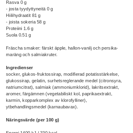
Rasva 0 g
- josta tyydyttyneitä 0 g
Hiilihydraatit 81 g
- joista sokeria 58 g
Proteiini 1.6 g
Suola 0.51 g
Fräscha smaker: färskt äpple, hallon-vanilj och persika-
maräng och salmiakruter.
Ingredienser
socker, glukos-fruktossirap, modifierad potatisstärkelse,
glukossirap, gelatin, surhetsreglerande medel (citronsyra,
natriumcitrat), salmiak (ammoniumklorid), lakritsextrakt,
aromer, färgämnen (vegetabiliskt kol, paprikaextrakt,
karmin, kopparkomplex av klorofylliner),
ytbehandlingsmedel (karnaubavax).
Näringsvärde (per 100 g)
Energi 1400 kJ / 330 kcal