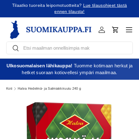
Tilaatko tuoreita leipomotuotteita?
Lue tilausohjeet tästä
Jatka sisältöön
ennen tilausta!
Vali
Kirjaudu
Ostoskori
Etsi
Etsi
Ulkosuomalaisen lähikauppa!
Tuomme kotimaan herkut ja
hetket suoraan kotiovellesi ympäri maailmaa.
Koti
Halva Hedelmä- ja Salmiakkiruutu 240 g