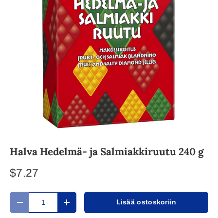
Halva Hedelmä- ja Salmiakkiruutu 240 g
$7.27
Määrä
Lisää ostoskoriin
Translation missing: fi.cart.items.decrease_quantity
Translation missing: fi.cart.items.increase_