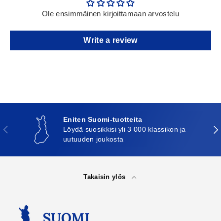
Ole ensimmäinen kirjoittamaan arvostelu
Write a review
Eniten Suomi-tuotteita
Edellinen
Seu
Löydä suosikkisi yli 3 000 klassikon ja
uutuuden joukosta
Takaisin ylös