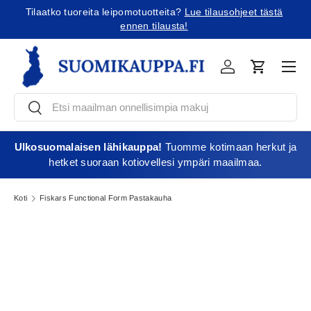
ilausohjeet tästä
Tilaatko Yhdysvaltoihin?
Tutustu uusiin tullikä
Jatka sisältöön
Vali
Kirjaudu
Ostoskori
Etsi
Etsi
Ulkosuomalaisen lähikauppa!
Tuomme kotimaan herkut ja
hetket suoraan kotiovellesi ympäri maailmaa.
Koti
Fiskars Functional Form Pastakauha