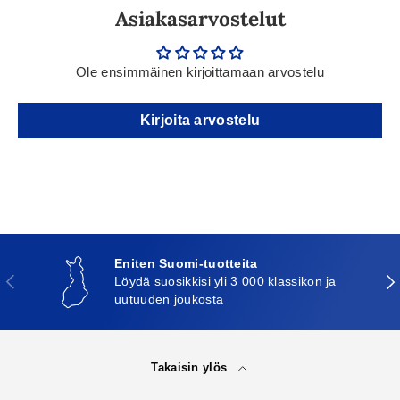
Asiakasarvostelut
Ole ensimmäinen kirjoittamaan arvostelu
Kirjoita arvostelu
Eniten Suomi-tuotteita
Edellinen
Seu
Löydä suosikkisi yli 3 000 klassikon ja
uutuuden joukosta
Takaisin ylös