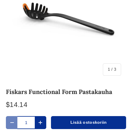
/
1
/
3
Fiskars Functional Form Pastakauha
$14.14
Määrä
Lisää ostoskoriin
Translation missing: fi.cart.items.decrease_quantity
Translation missing: fi.cart.items.increase_