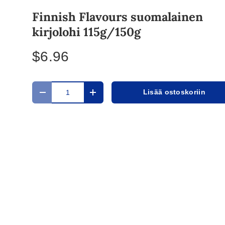
Finnish Flavours suomalainen
kirjolohi 115g/150g
$6.96
a
Määrä
Lisää ostoskoriin
Translation missing: fi.cart.items.decrease_quantit
Translation missing: fi.cart.items.in