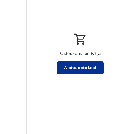
Ostoskorisi on tyhjä
Aloita ostokset
Välisumma:$0.00 USD
Lataa ...