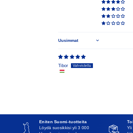
Sort by
Tibor
Eniten Suomi-tuotteita
To
Löydä suosikkisi yli 3 000
Yli