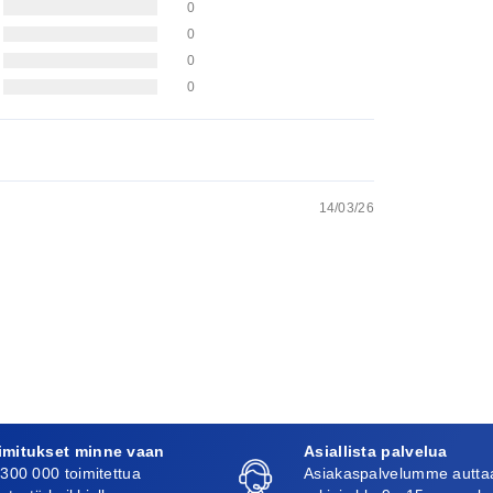
0
0
0
0
14/03/26
imitukset minne vaan
Asiallista palvelua
 300 000 toimitettua
Asiakaspalvelumme autta