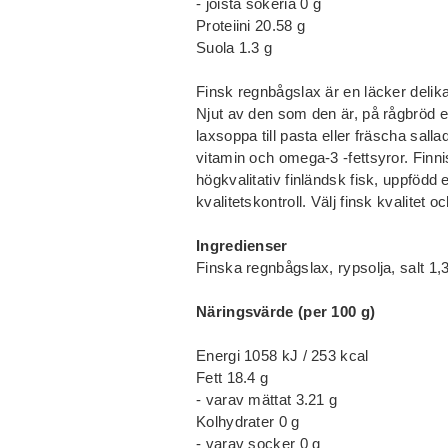
- joista sokeria 0 g
Proteiini 20.58 g
Suola 1.3 g
Finsk regnbågslax är en läcker delika
Njut av den som den är, på rågbröd el
laxsoppa till pasta eller fräscha salla
vitamin och omega-3 -fettsyror. Finn
högkvalitativ finländsk fisk, uppfödd e
kvalitetskontroll. Välj finsk kvalitet 
Ingredienser
Finska regnbågslax, rypsolja, salt 1,
Näringsvärde (per 100 g)
Energi 1058 kJ / 253 kcal
Fett 18.4 g
- varav mättat 3.21 g
Kolhydrater 0 g
- varav socker 0 g