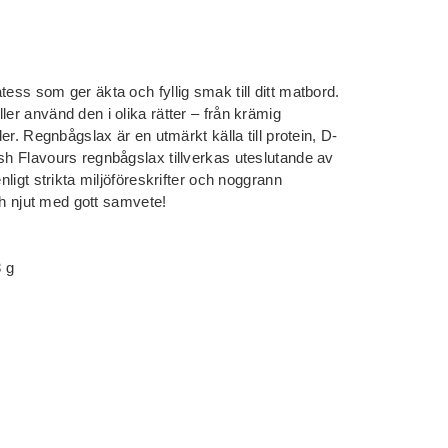
tess som ger äkta och fyllig smak till ditt matbord.
ler använd den i olika rätter – från krämig
der. Regnbågslax är en utmärkt källa till protein, D-
ish Flavours regnbågslax tillverkas uteslutande av
nligt strikta miljöföreskrifter och noggrann
och njut med gott samvete!
3 g