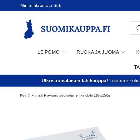
Minimitilausraja 35€
Jatka sisältöön
Etsi
E
LEIPOMO
RUOKA JA JUOMA
K
T
Ulkosuomalaisen lähikauppa!
Tuomme kotima
Koti
Finnish Flavours suomalainen kirjolohi 115g/150g