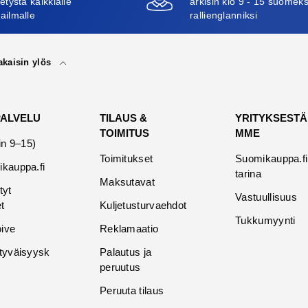
etystä kaikkialle
arkisin klo 9 - 15 suomeks
ailmalle
rallienglanniksi
akaisin ylös
PALVELU
TILAUS &
YRITYKSESTÄ
TOIMITUS
MME
in 9–15)
Toimitukset
Suomikauppa.fi
kauppa.fi
tarina
Maksutavat
tyt
Vastuullisuus
t
Kuljetusturvaehdot
Tukkumyynti
oive
Reklamaatio
tyväisyysk
Palautus ja
peruutus
Peruuta tilaus