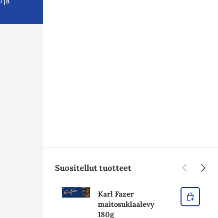
i ja
Edellinen
Seura
Suositellut tuotteet
Karl Fazer
maitosuklaalevy
180g