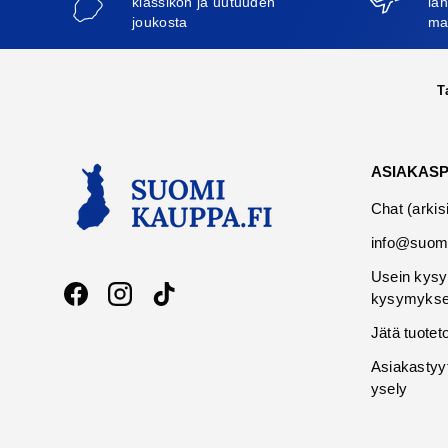
klassikon ja uutuuden
läh
joukosta
ma
T
ASIAKAS
Chat (arkis
info@suomi
Usein kysy
kysymykse
Facebook
Instagram
TikTok
Jätä tuotet
Asiakastyy
ysely