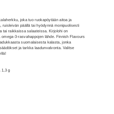
kalaherkku, joka tuo ruokapöytään aitoa ja
, ruisleivän päällä tai hyödynnä monipuolisesti
 tai raikkaissa salaateissa. Kirjolohi on
 ja omega-3-rasvahappojen lähde. Finnish Flavours
aadukkaasta suomalaisesta kalasta, jonka
säädökset ja tarkka laadunvalvonta. Valitse
llä!
a 1,3 g