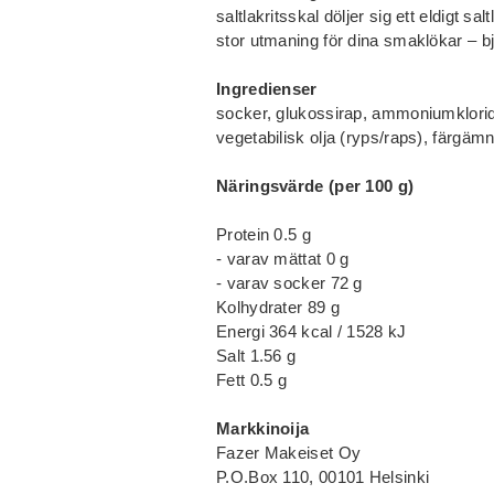
saltlakritsskal döljer sig ett eldigt s
stor utmaning för dina smaklökar – 
Ingredienser
socker, glukossirap, ammoniumklorid (
vegetabilisk olja (ryps/raps), färgäm
Näringsvärde (per 100 g)
Protein 0.5 g
- varav mättat 0 g
- varav socker 72 g
Kolhydrater 89 g
Energi 364 kcal / 1528 kJ
Salt 1.56 g
Fett 0.5 g
Markkinoija
Fazer Makeiset Oy
P.O.Box 110, 00101 Helsinki