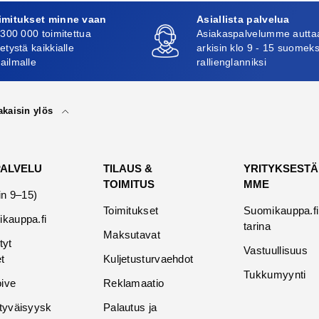
imitukset minne vaan
Asiallista palvelua
 300 000 toimitettua
Asiakaspalvelumme autta
etystä kaikkialle
arkisin klo 9 - 15 suomeks
ailmalle
rallienglanniksi
akaisin ylös
PALVELU
TILAUS &
YRITYKSESTÄ
TOIMITUS
MME
in 9–15)
Toimitukset
Suomikauppa.fi
kauppa.fi
tarina
Maksutavat
tyt
Vastuullisuus
t
Kuljetusturvaehdot
Tukkumyynti
oive
Reklamaatio
tyväisyysk
Palautus ja