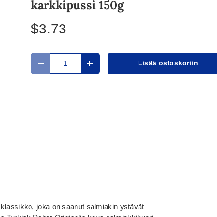
karkkipussi 150g
$3.73
Määrä
Lisää ostoskoriin
Translation missing: fi.cart.items.decrease_quantit
Translation missing: fi.cart.items.in
klassikko, joka on saanut salmiakin ystävät