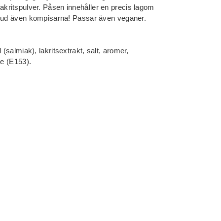
altlakritspulver. Påsen innehåller en precis lagom
bjud även kompisarna! Passar även veganer.
salmiak), lakritsextrakt, salt, aromer,
ne (E153).