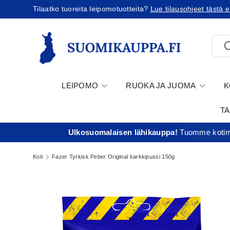
Tilaatko tuoreita leipomotuotteita?
Lue tilausohjeet tästä e
Jatka sisältöön
Etsi
E
LEIPOMO
RUOKA JA JUOMA
K
T
Ulkosuomalaisen lähikauppa!
Tuomme kotima
Koti
Fazer Tyrkisk Peber Original karkkipussi 150g