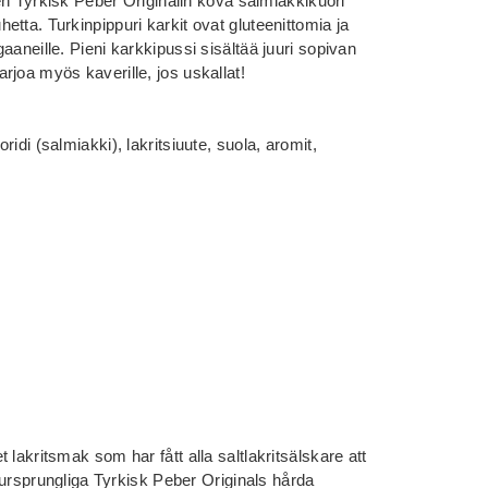
sen Tyrkisk Peber Originalin kova salmiakkikuori
tta. Turkinpippuri karkit ovat gluteenittomia ja
aaneille. Pieni karkkipussi sisältää juuri sopivan
rjoa myös kaverille, jos uskallat!
idi (salmiakki), lakritsiuute, suola, aromit,
lakritsmak som har fått alla saltlakritsälskare att
i ursprungliga Tyrkisk Peber Originals hårda