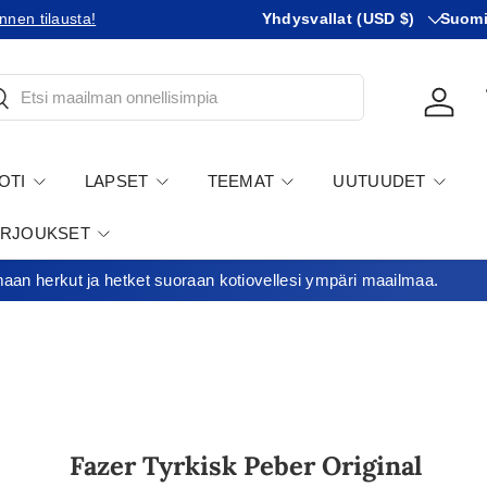
Maa
KIeli
nnen tilausta!
Tilaatko Yhdysvaltoihin?
Yhdysvallat (USD $)
Tutustu 
Suom
tsi
Kirjau
OTI
LAPSET
TEEMAT
UUTUUDET
ARJOUKSET
an herkut ja hetket suoraan kotiovellesi ympäri maailmaa.
Fazer Tyrkisk Peber Original