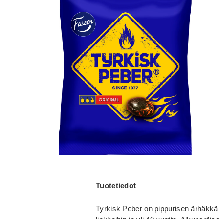
Tuotetiedot
Tyrkisk Peber on pippurisen ärhäkkä 