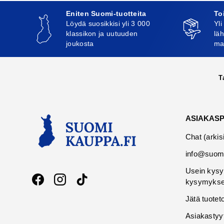
Eniten Suomi-tuotteita
To
Löydä suosikkisi yli 3 000
Yli
klassikon ja uutuuden
läh
joukosta
ma
T
ASIAKAS
Chat (arkis
info@suomi
Usein kysy
kysymykse
Facebook
Instagram
TikTok
Jätä tuotet
Asiakastyy