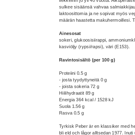
liekkeihin jo yli 40 vuotta. Alkuperäi
sulkee sisäänsä vahvaa salmiakkijauhe
laktoosittomia ja ne sopivat myös veg
määrän haastetta makuhermoillesi. Ta
Ainesosat
sokeri, glukoosisiirappi, ammoniumklor
kasviöljy (rypsi/rapsi), väri (E153).
Ravintosisältö (per 100 g)
Proteiini 0.5 g
- josta tyydyttyneitä 0 g
- joista sokeria 72 g
Hiilihydraatit 89 g
Energia 364 kcal / 1528 kJ
Suola 1.56 g
Rasva 0.5 g
Tyrkisk Peber är en klassiker med het 
bli eld och lågor alltsedan 1977. Inut