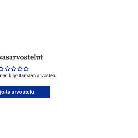
kasarvostelut
en kirjoittamaan arvostelu
joita arvostelu