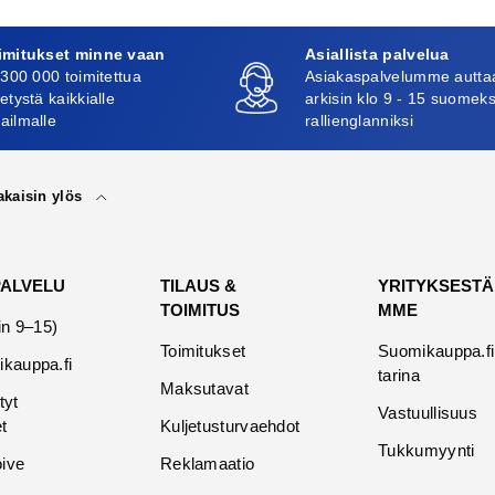
imitukset minne vaan
Asiallista palvelua
 300 000 toimitettua
Asiakaspalvelumme autta
etystä kaikkialle
arkisin klo 9 - 15 suomeks
ailmalle
rallienglanniksi
akaisin ylös
PALVELU
TILAUS &
YRITYKSESTÄ
TOIMITUS
MME
in 9–15)
Toimitukset
Suomikauppa.fi
kauppa.fi
tarina
Maksutavat
tyt
Vastuullisuus
t
Kuljetusturvaehdot
Tukkumyynti
oive
Reklamaatio