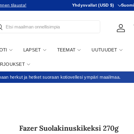
Maa
KIeli
nnen tilausta!
Tilaatko Yhdysvaltoihin?
Yhdysvallat (USD $)
Tutustu 
Suom
tsi
Kirjau
OTI
LAPSET
TEEMAT
UUTUUDET
ARJOUKSET
an herkut ja hetket suoraan kotiovellesi ympäri maailmaa.
Fazer Suolakinuskikeksi 270g