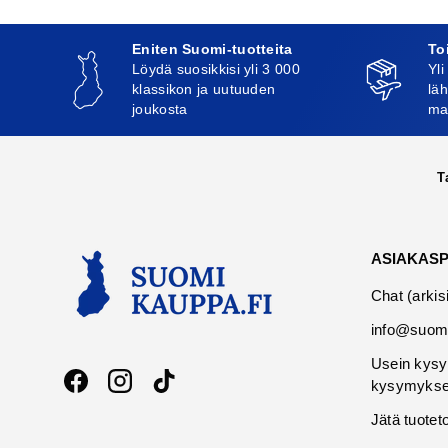
Eniten Suomi-tuotteita
To
Löydä suosikkisi yli 3 000
Yli
klassikon ja uutuuden
läh
joukosta
ma
T
ASIAKAS
Chat (arkis
info@suomi
Usein kysy
kysymykse
Facebook
Instagram
TikTok
Jätä tuotet