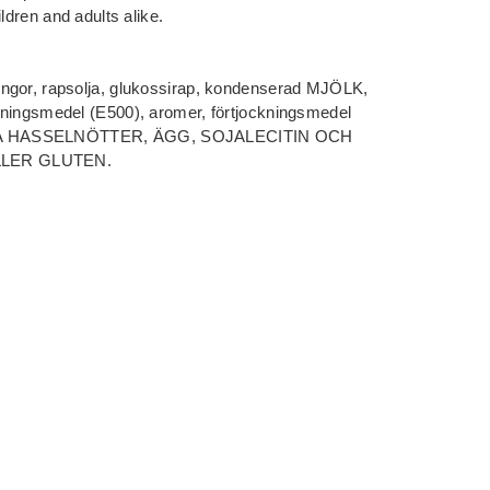
ldren and adults alike.
ngor, rapsolja, glukossirap, kondenserad MJÖLK,
sningsmedel (E500), aromer, förtjockningsmedel
LLA HASSELNÖTTER, ÄGG, SOJALECITIN OCH
LER GLUTEN.