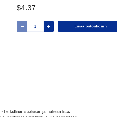
$4.37
Määrä
Lisää ostoskoriin
Translation missing: fi.cart.items.decrease_quantit
Translation missing: fi.cart.items.in
- herkullinen suolaisen ja makean liitto.