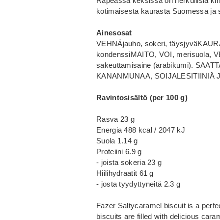
Rapeassa keksissä on herkullisia kin
kotimaisesta kaurasta Suomessa ja se 
Ainesosat
VEHNÄjauho, sokeri, täysjyväKAURAhiu
kondenssiMAITO, VOI, merisuola, VE
sakeuttamisaine (arabikumi). SA
KANANMUNAA, SOIJALESITIINIÄ J
Ravintosisältö (per 100 g)
Rasva 23 g
Energia 488 kcal / 2047 kJ
Suola 1.14 g
Proteiini 6.9 g
- joista sokeria 23 g
Hiilihydraatit 61 g
- josta tyydyttyneitä 2.3 g
Fazer Saltycaramel biscuit is a perf
biscuits are filled with delicious car