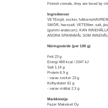
Finnish cereals, they are loved by chi
Ingredienser
VETEmjöl, socker, fullkornsHAVREfli
SMÖR, havssalt, VETEfiber, salt, jä
(gummi arabicum). KAN INNEHÅ
ANDRA SPANNMÅL SOM INNEHÅL
Näringsvärde (per 100 g)
Fett 23 g
Energi 488 kcal / 2047 kJ
Salt 1.14 g
Protein 6.9 g
- varav socker 23 g
Kolhydrater 61 g
- varav mättat 2.3 g
Markkinoija
Fazer Makeiset Oy