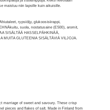
uskinpaloja ja suolahippuja. Keksi leivotaan
maistuu niin lapsille kuin aikuisille.
taleet, rypsiöljy, glukoosisiirappi,
HNÄkuitu, suola, nostatusaine (E500), aromit,
ATTAA SISÄLTÄÄ HASSELPÄHKINÄÄ,
A MUITA GLUTEENIA SISÄLTÄVIÄ VILJOJA.
ect marriage of sweet and savoury. These crisp
amel pieces and flakes of salt. Made in Finland from