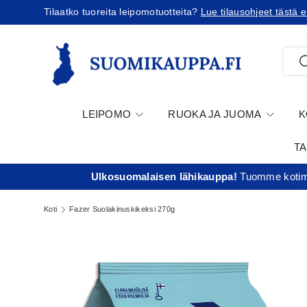
Tilaatko tuoreita leipomotuotteita?
Lue tilausohjeet tästä e
Jatka sisältöön
Etsi
E
LEIPOMO
RUOKA JA JUOMA
K
T
Ulkosuomalaisen lähikauppa!
Tuomme kotima
Koti
Fazer Suolakinuskikeksi 270g