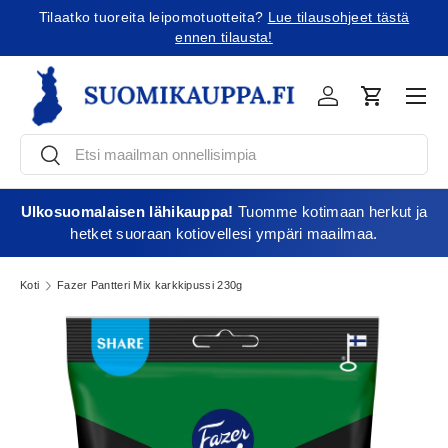
Tilaatko tuoreita leipomotuotteita?
Lue tilausohjeet tästä
Jatka sisältöön
ennen tilausta!
Vali
Kirjaudu
Ostoskori
Etsi
Etsi
Ulkosuomalaisen lähikauppa!
Tuomme kotimaan herkut ja
hetket suoraan kotiovellesi ympäri maailmaa.
Koti
Fazer Pantteri Mix karkkipussi 230g