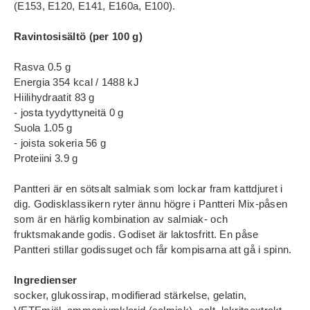
(E153, E120, E141, E160a, E100).
Ravintosisältö (per 100 g)
Rasva 0.5 g
Energia 354 kcal / 1488 kJ
Hiilihydraatit 83 g
- josta tyydyttyneitä 0 g
Suola 1.05 g
- joista sokeria 56 g
Proteiini 3.9 g
Pantteri är en sötsalt salmiak som lockar fram kattdjuret i
dig. Godisklassikern ryter ännu högre i Pantteri Mix-påsen
som är en härlig kombination av salmiak- och
fruktsmakande godis. Godiset är laktosfritt. En påse
Pantteri stillar godissuget och får kompisarna att gå i spinn.
Ingredienser
socker, glukossirap, modifierad stärkelse, gelatin,