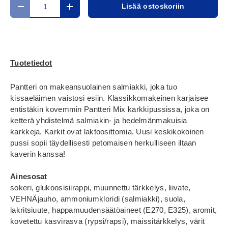
Määrä
Lisää ostoskoriin
Translation missing: fi.cart.items.decrease_quantity
Translation missing: fi.cart.items.increase_
Tuotetiedot
Pantteri on makeansuolainen salmiakki, joka tuo
kissaeläimen vaistosi esiin. Klassikkomakeinen karjaisee
entistäkin kovemmin Pantteri Mix karkkipussissa, joka on
ketterä yhdistelmä salmiakin- ja hedelmänmakuisia
karkkeja. Karkit ovat laktoosittomia. Uusi keskikokoinen
pussi sopii täydellisesti petomaisen herkulliseen iltaan
kaverin kanssa!
Ainesosat
sokeri, glukoosisiirappi, muunnettu tärkkelys, liivate,
VEHNÄjauho, ammoniumkloridi (salmiakki), suola,
lakritsiuute, happamuudensäätöaineet (E270, E325), aromit,
kovetettu kasvirasva (rypsi/rapsi), maissitärkkelys, värit