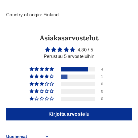
Country of origin: Finland
Asiakasarvostelut
4.80 / 5
Perustuu 5 arvosteluihin
4
1
0
0
0
Kirjoita arvostelu