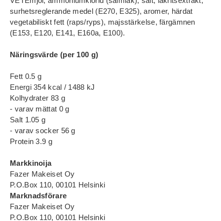
VETEmjöl, ammoniumklorid (salmiak), salt, lakritsextrakt,
surhetsreglerande medel (E270, E325), aromer, härdat
vegetabiliskt fett (raps/ryps), majsstärkelse, färgämnen
(E153, E120, E141, E160a, E100).
Näringsvärde (per 100 g)
Fett 0.5 g
Energi 354 kcal / 1488 kJ
Kolhydrater 83 g
- varav mättat 0 g
Salt 1.05 g
- varav socker 56 g
Protein 3.9 g
Markkinoija
Fazer Makeiset Oy
P.O.Box 110, 00101 Helsinki
Marknadsförare
Fazer Makeiset Oy
P.O.Box 110, 00101 Helsinki