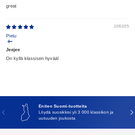
great
22/02/25
Pietu
Jeejee
On kyllä klassisen hyvää!
Eniten Suomi-tuotteita
Edellinen
Seu
Löydä suosikkisi yli 3 000 klassikon ja
uutuuden joukosta