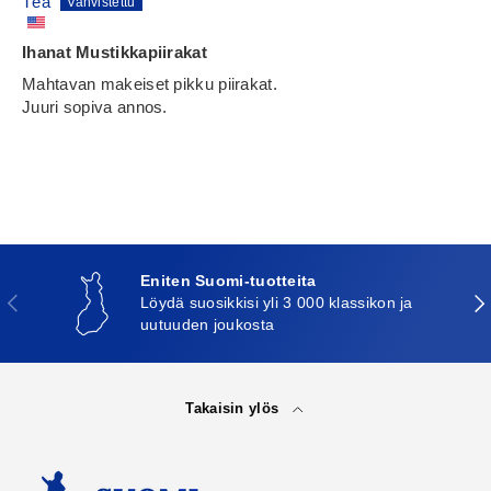
Téa
Ihanat Mustikkapiirakat
Mahtavan makeiset pikku piirakat.
Juuri sopiva annos.
Eniten Suomi-tuotteita
Edellinen
Seu
Löydä suosikkisi yli 3 000 klassikon ja
uutuuden joukosta
Takaisin ylös