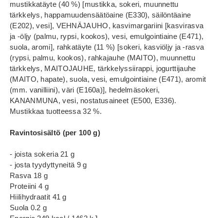
mustikkatäyte (40 %) [mustikka, sokeri, muunnettu
tärkkelys, happamuudensäätöaine (E330), säilöntäaine
(E202), vesi], VEHNÄJAUHO, kasvimargariini [kasvirasva
ja -öljy (palmu, rypsi, kookos), vesi, emulgointiaine (E471),
suola, aromi], rahkatäyte (11 %) [sokeri, kasviöljy ja -rasva
(rypsi, palmu, kookos), rahkajauhe (MAITO), muunnettu
tärkkelys, MAITOJAUHE, tärkkelyssiirappi, jogurttijauhe
(MAITO, hapate), suola, vesi, emulgointiaine (E471), aromit
(mm. vanilliini), väri (E160a)], hedelmäsokeri,
KANANMUNA, vesi, nostatusaineet (E500, E336).
Mustikkaa tuotteessa 32 %.
Ravintosisältö (per 100 g)
- joista sokeria 21 g
- josta tyydyttyneitä 9 g
Rasva 18 g
Proteiini 4 g
Hiilihydraatit 41 g
Suola 0.2 g