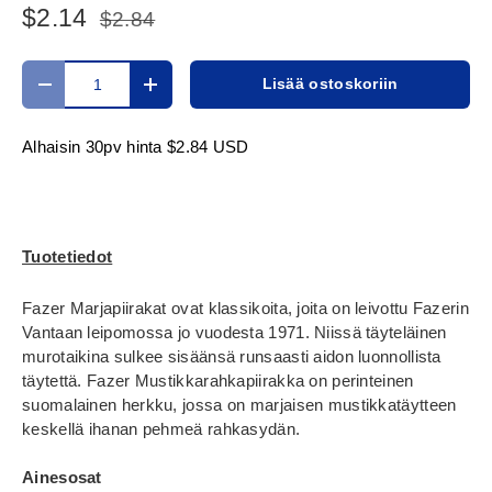
$2.14
$2.84
Määrä
Lisää ostoskoriin
Translation missing: fi.cart.items.decrease_quantity
Translation missing: fi.cart.items.increase_
Alhaisin 30pv hinta
$2.84 USD
Tuotetiedot
Fazer Marjapiirakat ovat klassikoita, joita on leivottu Fazerin
Vantaan leipomossa jo vuodesta 1971. Niissä täyteläinen
murotaikina sulkee sisäänsä runsaasti aidon luonnollista
täytettä. Fazer Mustikkarahkapiirakka on perinteinen
suomalainen herkku, jossa on marjaisen mustikkatäytteen
keskellä ihanan pehmeä rahkasydän.
Ainesosat