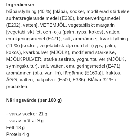
Ingredienser
blåbärsfyllning (40 %) [blåbär, socker, modifierad stärkelse,
surhetsreglerande medel (E330), konserveringsmedel
(E202), vatten], VETEMJÖL, vegetabiliskt margarin
[vegetabiliskt fett och -olja (palm, ryps, kokos), vatten,
emulgeringsmedel (E471), salt, aromämne], kvark fyllning
(11 %) [socker, vegetabilisk olja och fett (ryps, palm,
kokos), kvarkpulver (MJÖLK), modifierad stärkelse,
MJÖLKPULVER, stärkelsesirap, yoghurtpulver (MJÖLK,
syrningskultur), salt, vatten, emulgeringsmedel (E471),
aromämnen (bl.a. vanillin), färgämne (E160a)], fruktos,
ÄGG, vatten, bakpulver (E500, E336). Blåbär 32 % i
produkten.
Näringsvärde (per 100 g)
- varav socker 21 g
- varav mättat 9 g
Fett 18 g
Protein 4 g