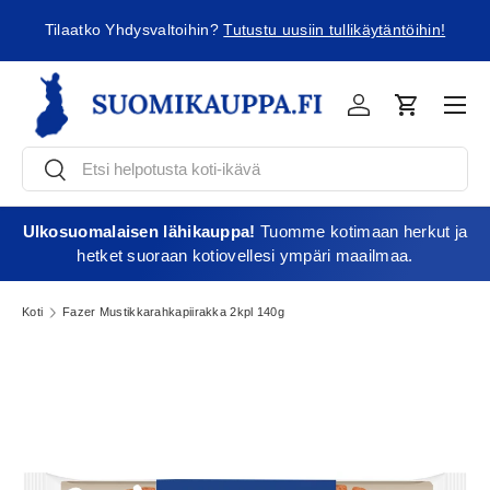
tullikäytäntöihin!
Minimitilausraja 35€
Jatka sisältöön
Vali
Kirjaudu
Ostoskori
Etsi
Etsi
Ulkosuomalaisen lähikauppa!
Tuomme kotimaan herkut ja
hetket suoraan kotiovellesi ympäri maailmaa.
Koti
Fazer Mustikkarahkapiirakka 2kpl 140g