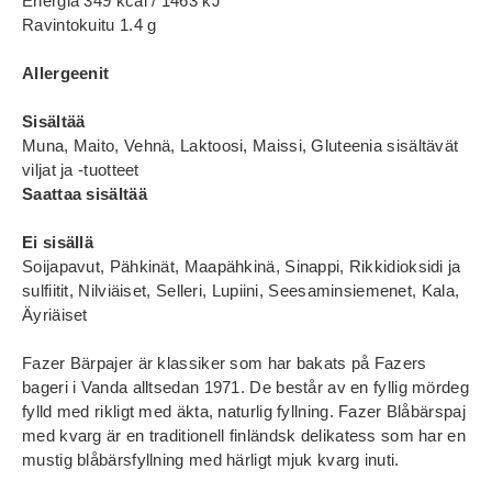
Energia 349 kcal / 1463 kJ
Ravintokuitu 1.4 g
Allergeenit
Sisältää
Muna, Maito, Vehnä, Laktoosi, Maissi, Gluteenia sisältävät
viljat ja -tuotteet
Saattaa sisältää
Ei sisällä
Soijapavut, Pähkinät, Maapähkinä, Sinappi, Rikkidioksidi ja
sulfiitit, Nilviäiset, Selleri, Lupiini, Seesaminsiemenet, Kala,
Äyriäiset
Fazer Bärpajer är klassiker som har bakats på Fazers
bageri i Vanda alltsedan 1971. De består av en fyllig mördeg
fylld med rikligt med äkta, naturlig fyllning. Fazer Blåbärspaj
med kvarg är en traditionell finländsk delikatess som har en
mustig blåbärsfyllning med härligt mjuk kvarg inuti.