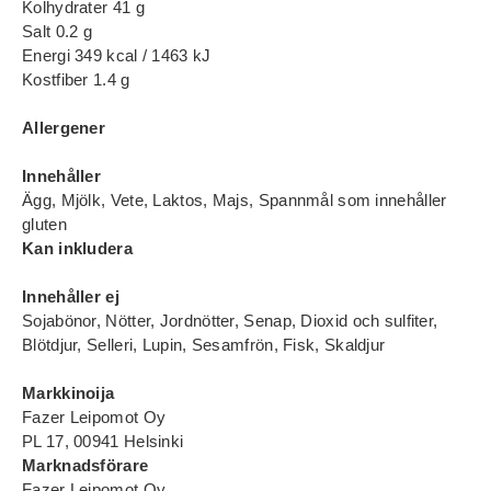
Kolhydrater 41 g
Salt 0.2 g
Energi 349 kcal / 1463 kJ
Kostfiber 1.4 g
Allergener
Innehåller
Ägg, Mjölk, Vete, Laktos, Majs, Spannmål som innehåller
gluten
Kan inkludera
Innehåller ej
Sojabönor, Nötter, Jordnötter, Senap, Dioxid och sulfiter,
Blötdjur, Selleri, Lupin, Sesamfrön, Fisk, Skaldjur
Markkinoija
Fazer Leipomot Oy
PL 17, 00941 Helsinki
Marknadsförare
Fazer Leipomot Oy