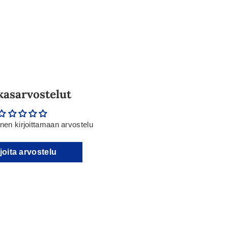
kasarvostelut
en kirjoittamaan arvostelu
joita arvostelu