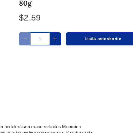
80g
$2.59
Määrä
Lisää ostoskoriin
Translation missing: fi.cart.items.decrease_quantit
Translation missing: fi.cart.items.in
ljän hedelmäisen maun sekoitus Muumien