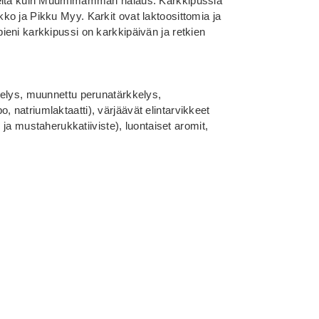
meitä kuin Muumimamman halaus. Karkkipussia
o ja Pikku Myy. Karkit ovat laktoosittomia ja
eni karkkipussi on karkkipäivän ja retkien
kelys, muunnettu perunatärkkelys,
natriumlaktaatti), värjäävät elintarvikkeet
- ja mustaherukkatiiviste), luontaiset aromit,