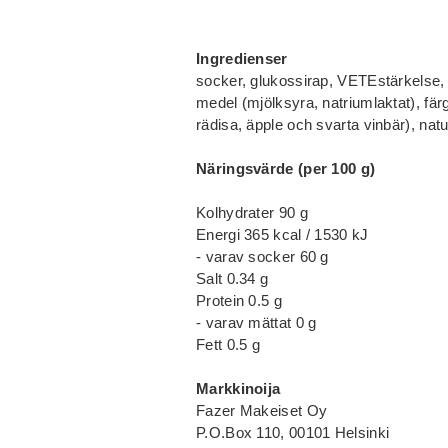
Ingredienser
socker, glukossirap, VETEstärkelse, 
medel (mjölksyra, natriumlaktat), fä
rädisa, äpple och svarta vinbär), na
Näringsvärde (per 100 g)
Kolhydrater 90 g
Energi 365 kcal / 1530 kJ
- varav socker 60 g
Salt 0.34 g
Protein 0.5 g
- varav mättat 0 g
Fett 0.5 g
Markkinoija
Fazer Makeiset Oy
P.O.Box 110, 00101 Helsinki