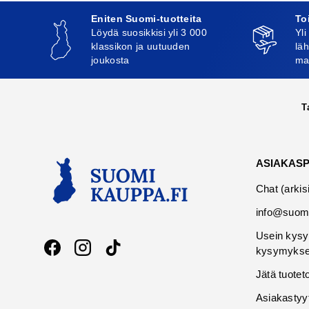
Eniten Suomi-tuotteita
To
Löydä suosikkisi yli 3 000
Yli
klassikon ja uutuuden
läh
joukosta
ma
T
ASIAKAS
Chat (arkis
info@suomi
Usein kysy
kysymykse
Facebook
Instagram
TikTok
Jätä tuotet
Asiakastyy