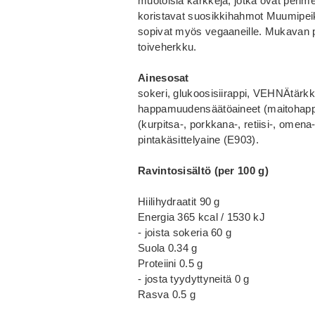
muotoisia karkkeja, jotka ovat peh
koristavat suosikkihahmot Muumipeikk
sopivat myös vegaaneille. Mukavan pi
toiveherkku.
Ainesosat
sokeri, glukoosisiirappi, VEHNÄtärk
happamuudensäätöaineet (maitohappo, 
(kurpitsa-, porkkana-, retiisi-, omena
pintakäsittelyaine (E903).
Ravintosisältö (per 100 g)
Hiilihydraatit 90 g
Energia 365 kcal / 1530 kJ
- joista sokeria 60 g
Suola 0.34 g
Proteiini 0.5 g
- josta tyydyttyneitä 0 g
Rasva 0.5 g