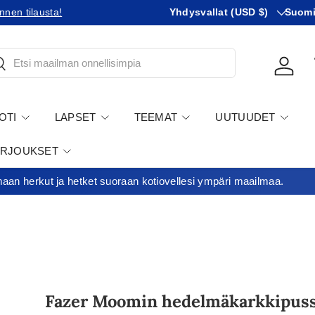
Maa
KIeli
nen tilausta!
Tilaatko Yhdysvaltoihin?
Yhdysvallat (USD $)
Tutustu u
Suom
tsi
Kirjau
OTI
LAPSET
TEEMAT
UUTUUDET
ARJOUKSET
an herkut ja hetket suoraan kotiovellesi ympäri maailmaa.
Fazer Moomin hedelmäkarkkipuss