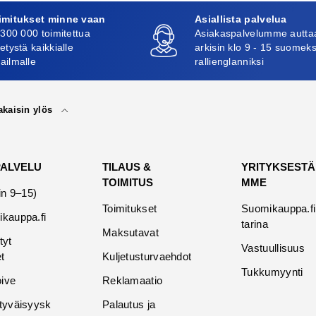
imitukset minne vaan
Asiallista palvelua
 300 000 toimitettua
Asiakaspalvelumme autta
etystä kaikkialle
arkisin klo 9 - 15 suomeks
ailmalle
rallienglanniksi
akaisin ylös
PALVELU
TILAUS &
YRITYKSESTÄ
TOIMITUS
MME
in 9–15)
Toimitukset
Suomikauppa.fi
kauppa.fi
tarina
Maksutavat
tyt
Vastuullisuus
t
Kuljetusturvaehdot
Tukkumyynti
oive
Reklamaatio
tyväisyysk
Palautus ja