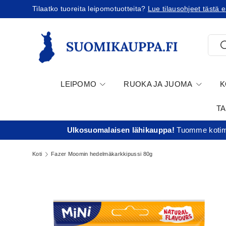
Tilaatko tuoreita leipomotuotteita?
Lue tilausohjeet tästä en
Jatka sisältöön
Etsi
E
LEIPOMO
RUOKA JA JUOMA
K
T
Ulkosuomalaisen lähikauppa!
Tuomme kotima
Koti
Fazer Moomin hedelmäkarkkipussi 80g